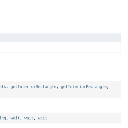
ets
,
getInteriorRectangle
,
getInteriorRectangle
,
ing
,
wait
,
wait
,
wait