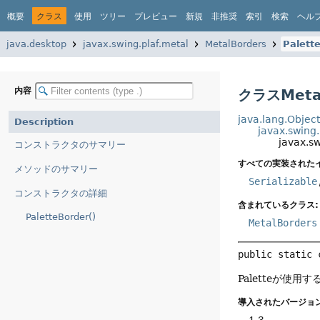
概要
クラス
使用
ツリー
プレビュー
新規
非推奨
索引
検索
ヘル
java.desktop
javax.swing.plaf.metal
MetalBorders
Palett
内容
クラスMetal
java.lang.Objec
Description
javax.swing
javax.s
コンストラクタのサマリー
すべての実装された
メソッドのサマリー
Serializable
コンストラクタの詳細
含まれているクラス:
PaletteBorder()
MetalBorders
public static 
Paletteが使用
導入されたバージョン
1.3