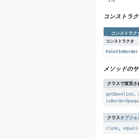
コンストラク
コンストラク
コンストラクタ
PaletteBorder
メソッドのサ
クラスで宣言さ
getBaseline
,
isBorderOpaqu
クラス
オブジェ
clone
,
equals