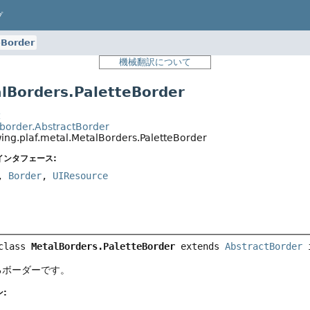
プ
eBorder
機械翻訳について
Borders.PaletteBorder
t
.border.AbstractBorder
wing.plaf.metal.MetalBorders.PaletteBorder
インタフェース:
,
Border
,
UIResource
class 
MetalBorders.PaletteBorder
extends 
AbstractBorder
 
するボーダーです。
: