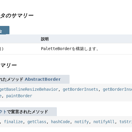
タのサマリー
タ
説明
PaletteBorder
を構築します。
()
マリー
れたメソッド
AbstractBorder
getBaselineResizeBehavior
,
getBorderInsets
,
getBorderIns
e
,
paintBorder
クト
で宣言されたメソッド
,
finalize
,
getClass
,
hashCode
,
notify
,
notifyAll
,
toStr