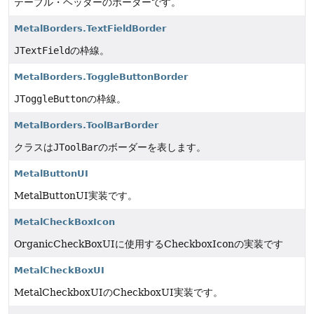
テーブル・ヘッダーのボーダーです。
MetalBorders.TextFieldBorder
JTextField
の枠線。
MetalBorders.ToggleButtonBorder
JToggleButton
の枠線。
MetalBorders.ToolBarBorder
クラスは
JToolBar
のボーダーを表します。
MetalButtonUI
MetalButtonUI実装です。
MetalCheckBoxIcon
OrganicCheckBoxUIに使用するCheckboxIconの実装です
MetalCheckBoxUI
MetalCheckboxUIのCheckboxUI実装です。