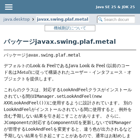
Java SE 25 & JDK 25
java.desktop
javax.swing.plaf.metal
機械翻訳について
パッケージjavax.swing.plaf.metal
パッケージ
javax.swing.plaf.metal
デフォルトのLook & FeelであるJava Look & Feel (以前のコー
ド名は
Metal
)に従って構築されたユーザー・インタフェース・オ
ブジェクトを提供します。
これらのクラスは、対応する
LookAndFeel
クラスがインストール
されている間(
UIManager.setLookAndFeel(new
XXX
LookAndFeel())
)に使用するように設計されています。
別の
LookAndFeel
がインストールされている間に使用すると、例外を
含む予期しない結果を引き起こすことがあります。
さらに、
JComponent
の対応する
ComponentUI
を更新しないで
UIManager
が管理する
LookAndFeel
を変更すると、違う色が出力されるなど
予期しない結果を引き起こすことがあるので、通常はお勧めしま