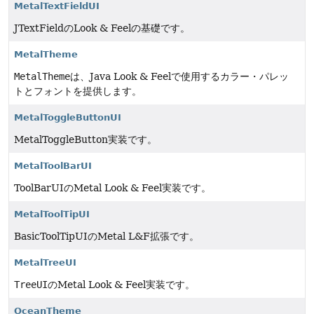
MetalTextFieldUI
JTextFieldのLook & Feelの基礎です。
MetalTheme
MetalTheme
は、Java Look & Feelで使用するカラー・パレッ
トとフォントを提供します。
MetalToggleButtonUI
MetalToggleButton実装です。
MetalToolBarUI
ToolBarUIのMetal Look & Feel実装です。
MetalToolTipUI
BasicToolTipUIのMetal L&F拡張です。
MetalTreeUI
TreeUI
のMetal Look & Feel実装です。
OceanTheme