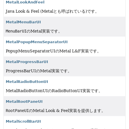
MetalLookAndFeel
Java Look & Feel (Metalとも呼ばれている)です。
MetalMenuBarUI
MenuBarUI
のMetal実装です。
MetalPopupMenuSeparatorUI
PopupMenuSeparatorUIのMetal L&F実装です。
MetalProgressBarUI
ProgressBarUIのMetal実装です。
MetalRadioButtonUI
MetalRadioButtonUIのRadioButtonUI実装です。
MetalRootPaneUI
RootPaneUI
のMetal Look & Feel実装を提供します。
MetalScrollBarUI