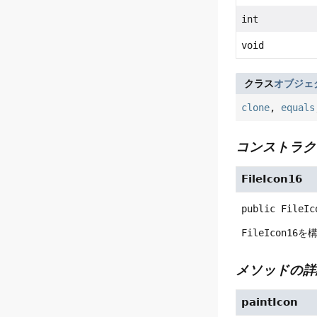
int
void
クラス
オブジェ
clone
,
equals
コンストラク
FileIcon16
public
FileIc
FileIcon16
を
メソッドの詳
paintIcon