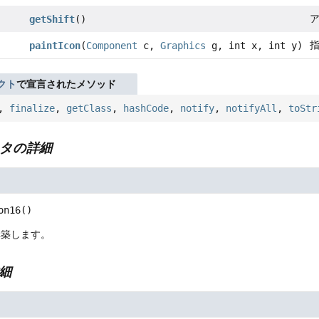
getShift
()
paintIcon
(
Component
c,
Graphics
g, int x, int y)
クト
で宣言されたメソッド
,
finalize
,
getClass
,
hashCode
,
notify
,
notifyAll
,
toStr
タの詳細
on16
()
構築します。
細