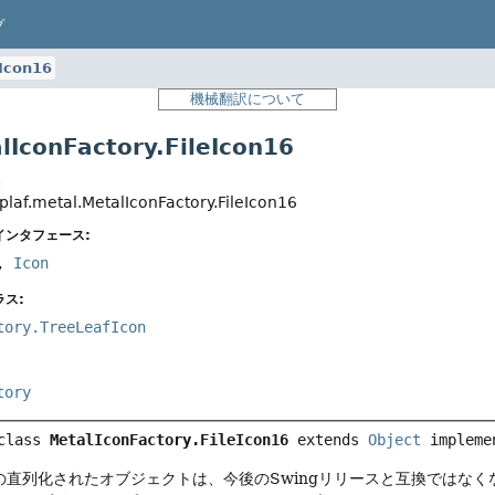
プ
eIcon16
機械翻訳について
conFactory.FileIcon16
t
plaf.metal.MetalIconFactory.FileIcon16
インタフェース:
,
Icon
ス:
tory.TreeLeafIcon
tory
class 
MetalIconFactory.FileIcon16
extends 
Object
 impleme
直列化されたオブジェクトは、今後のSwingリリースと互換ではなく