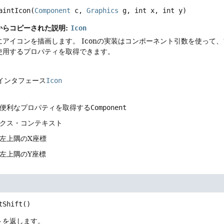
aintIcon
(
Component
 c, 
Graphics
 g, int x, int y)
からコピーされた説明:
Icon
にアイコンを描画します。
Iconの実装はコンポーネント引数を使って
使用するプロパティを取得できます。
インタフェース
Icon
に便利なプロパティを取得する
Component
ックス・コンテキスト
の左上隅のX座標
の左上隅のY座標
tShift
()
トを返します。