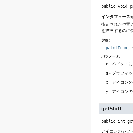
public
void
p
インタフェース
指定された位置
を描画するのに
定義:
paintIcon
、
パラメータ:
c
- ペイント
g
- グラフィ
x
- アイコン
y
- アイコン
getShift
public
int
ge
アイコンのシフ