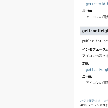
getIconWidt
戻り値:
アイコンの固定
getIconHeig
public
int
ge
インタフェース
アイコンの高さ
定義:
getIconHeig
戻り値:
アイコンの固定
バグを報告する、ま
APIリファレンスお