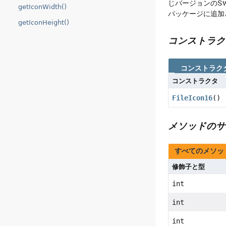
じバージョンのS
getIconWidth()
パッケージに追加
getIconHeight()
コンストラク
コンストラク
コンストラクタ
FileIcon16
()
メソッドのサ
すべてのメソッ
修飾子と型
int
int
int