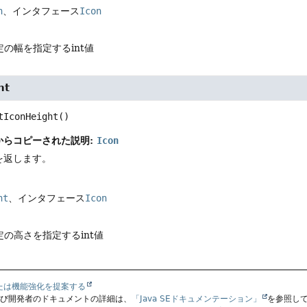
h
、インタフェース
Icon
の幅を指定するint値
ht
tIconHeight
()
からコピーされた説明:
Icon
を返します。
ht
、インタフェース
Icon
の高さを指定するint値
たは機能強化を提案する
よび開発者のドキュメントの詳細は、
「Java SEドキュメンテーション」
を参照し