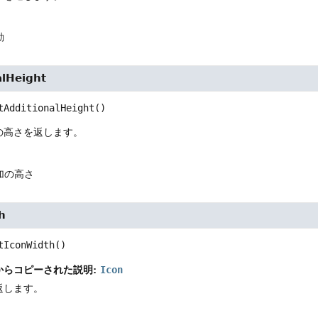
動
alHeight
tAdditionalHeight
()
の高さを返します。
加の高さ
h
tIconWidth
()
からコピーされた説明:
Icon
返します。