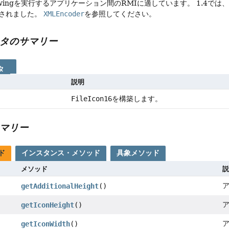
wingを実行するアプリケーション間のRMIに適しています。
1.4では
されました。
XMLEncoder
を参照してください。
タのサマリー
タ
説明
FileIcon16
を構築します。
マリー
ド
インスタンス・メソッド
具象メソッド
メソッド
説
getAdditionalHeight
()
getIconHeight
()
getIconWidth
()