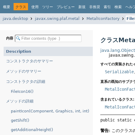
概要
クラス
使用
ツリー
プレビュー
新規
非推奨
索引
検索
ヘル
java.desktop
javax.swing.plaf.metal
MetalIconFactory
Fil
内容
クラスMetalI
java.lang.Objec
Description
javax.swing.
コンストラクタのサマリー
すべての実装された
メソッドのサマリー
Serializable
コンストラクタの詳細
直系の既知のサブクラ
MetalIconFac
FileIcon16()
含まれているクラス:
メソッドの詳細
MetalIconFac
paintIcon(Component, Graphics, int, int)
public static 
getShift()
getAdditionalHeight()
警告:
このクラスの