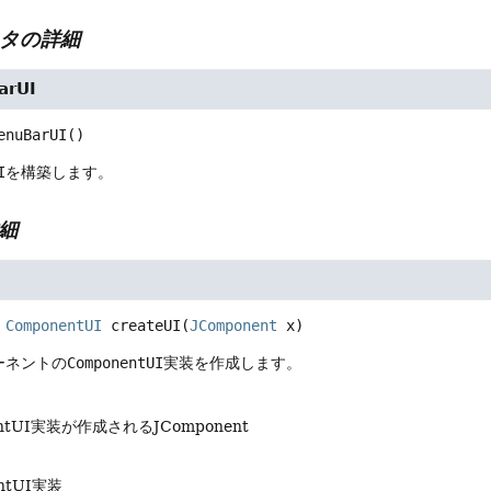
タの詳細
arUI
enuBarUI
()
I
を構築します。
細
ComponentUI
createUI
(
JComponent
 x)
ーネントの
ComponentUI
実装を作成します。
entUI実装が作成されるJComponent
ntUI実装