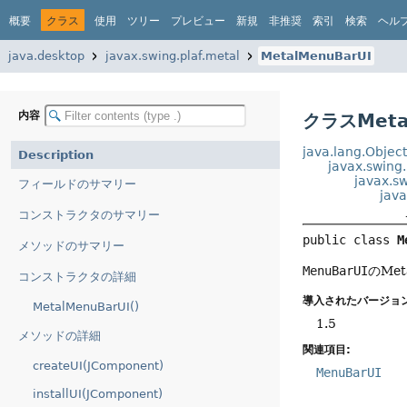
概要
クラス
使用
ツリー
プレビュー
新規
非推奨
索引
検索
ヘル
java.desktop
javax.swing.plaf.metal
MetalMenuBarUI
内容
クラスMeta
java.lang.Objec
Description
javax.swing
javax.s
フィールドのサマリー
java
コンストラクタのサマリー
public class 
M
メソッドのサマリー
MenuBarUI
のMe
コンストラクタの詳細
導入されたバージョン
MetalMenuBarUI()
1.5
メソッドの詳細
関連項目:
createUI(JComponent)
MenuBarUI
installUI(JComponent)