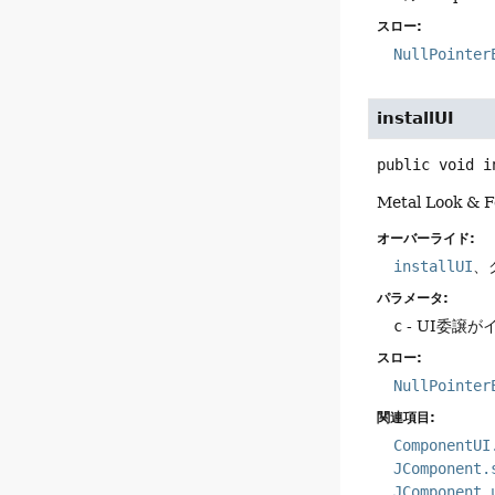
スロー:
NullPointer
installUI
public
void
i
Metal Loo
オーバーライド:
installUI
、
パラメータ:
c
- UI委譲
スロー:
NullPointer
関連項目:
ComponentUI
JComponent.
JComponent.