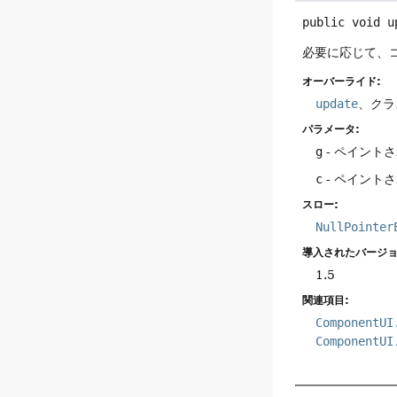
public
void
u
必要に応じて、
オーバーライド:
update
、クラ
パラメータ:
g
- ペイントされ
c
- ペイントされ
スロー:
NullPointer
導入されたバージョ
1.5
関連項目:
ComponentUI
ComponentUI