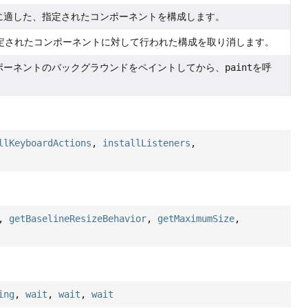
& Feelに適した、指定されたコンポーネントを構成します。
定されたコンポーネントに対して行われた構成を取り消します。
ポーネントのバックグラウンドをペイントしてから、
paint
を呼
llKeyboardActions
,
installListeners
,
,
getBaselineResizeBehavior
,
getMaximumSize
,
ing
,
wait
,
wait
,
wait