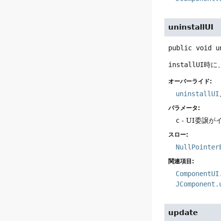
uninstallUI
public
void
u
installUI
時に
オーバーライド:
uninstallUI
パラメータ:
c
- UI委譲
スロー:
NullPointer
関連項目:
ComponentUI
JComponent.
update