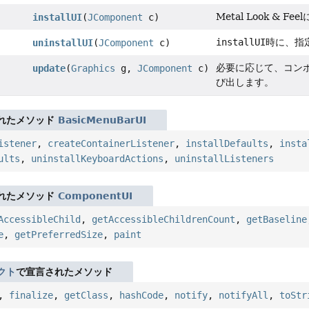
Metal Look 
installUI
(
JComponent
c)
installUI
時に、指
uninstallUI
(
JComponent
c)
必要に応じて、コン
update
(
Graphics
g,
JComponent
c)
び出します。
れたメソッド
BasicMenuBarUI
istener
,
createContainerListener
,
installDefaults
,
insta
ults
,
uninstallKeyboardActions
,
uninstallListeners
れたメソッド
ComponentUI
AccessibleChild
,
getAccessibleChildrenCount
,
getBaseline
e
,
getPreferredSize
,
paint
クト
で宣言されたメソッド
,
finalize
,
getClass
,
hashCode
,
notify
,
notifyAll
,
toStr