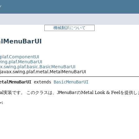
プ
機械翻訳について
lMenuBarUI
t
.plaf.ComponentUI
wing.plaf.MenuBarUI
x.swing.plaf.basic.BasicMenuBarUI
javax.swing.plaf.metal.MetalMenuBarUI
etalMenuBarUI
extends 
BasicMenuBarUI
tal実装です。
このクラスは、
JMenuBar
のMetal Look & Feelを提供
: