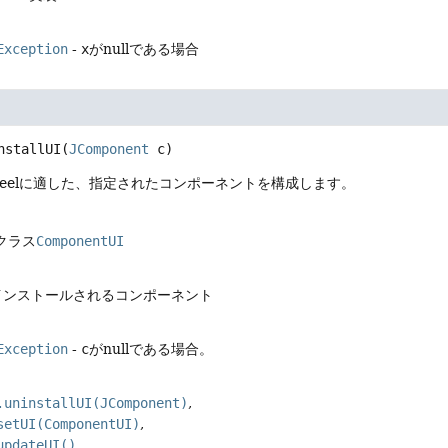
Exception
-
x
がnullである場合
nstallUI
(
JComponent
 c)
k & Feelに適した、指定されたコンポーネントを構成します。
クラス
ComponentUI
がインストールされるコンポーネント
Exception
-
c
がnullである場合。
.uninstallUI(JComponent)
setUI(ComponentUI)
updateUI()