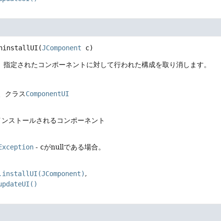
ninstallUI
(
JComponent
 c)
、指定されたコンポーネントに対して行われた構成を取り消します。
、クラス
ComponentUI
がインストールされるコンポーネント
Exception
-
c
がnullである場合。
.installUI(JComponent)
updateUI()