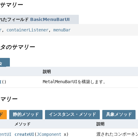
サマリー
れたフィールド
BasicMenuBarUI
r
,
containerListener
,
menuBar
タのサマリー
タ
説明
MetalMenuBarUI
を構築します。
I
()
マリー
ド
静的メソッド
インスタンス・メソッド
具象メソッド
メソッド
説明
渡されたコンポーネ
entUI
createUI
(
JComponent
x)