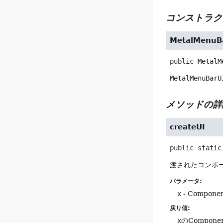
コンストラク
MetalMenuB
public
MetalM
MetalMenuBarU
メソッドの詳
createUI
public static
渡されたコンポ
パラメータ:
x
- Compon
戻り値:
x
のCompone