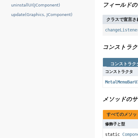
フィールドの
uninstallUI(JComponent)
update(Graphics, JComponent)
クラスで宣言さ
changeListene
コンストラク
コンストラク
コンストラクタ
MetalMenuBarU
メソッドのサ
すべてのメソッ
修飾子と型
static
Compon