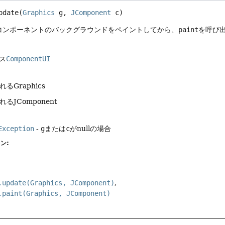
pdate
(
Graphics
 g, 
JComponent
 c)
コンポーネントのバックグラウンドをペイントしてから、
paint
を呼び
ス
ComponentUI
るGraphics
るJComponent
Exception
-
g
または
c
がnullの場合
ン:
.update(Graphics, JComponent)
.paint(Graphics, JComponent)