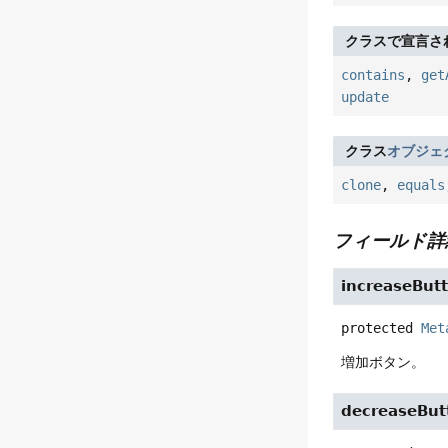
クラスで宣言さ
contains
,
get
update
クラス
オブジェ
clone
,
equals
フィールド詳
increaseBut
protected
Met
増加ボタン。
decreaseBut