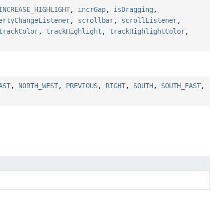
INCREASE_HIGHLIGHT
,
incrGap
,
isDragging
,
ertyChangeListener
,
scrollbar
,
scrollListener
,
trackColor
,
trackHighlight
,
trackHighlightColor
,
AST
,
NORTH_WEST
,
PREVIOUS
,
RIGHT
,
SOUTH
,
SOUTH_EAST
,