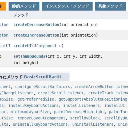
ド
静的メソッド
インスタンス・メソッド
具象メソッド
メソッド
tton
createDecreaseButton
(int orientation)
tton
createIncreaseButton
(int orientation)
entUI
createUI
(
JComponent
c)
d
setThumbBounds
(int x, int y, int width,
int height)
れたメソッド
BasicScrollBarUI
onent
,
configureScrollBarColors
,
createArrowButtonListen
yChangeListener
,
createScrollListener
,
createTrackListen
mbSize
,
getPreferredSize
,
getSupportsAbsolutePositioning
ts
,
installKeyboardActions
,
installListeners
,
installUI
bar
,
minimumLayoutSize
,
paintDecreaseHighlight
,
paintInc
utSize
,
removeLayoutComponent
,
scrollByBlock
,
scrollByUn
ults
,
uninstallKeyboardActions
,
uninstallListeners
,
unin