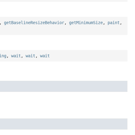
,
getBaselineResizeBehavior
,
getMinimumSize
,
paint
,
ing
,
wait
,
wait
,
wait