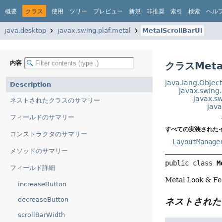
概要
クラス
使用
ツリー
プレビュー
新規
非推奨
索引
検索
ヘル
java.desktop
javax.swing.plaf.metal
MetalScrollBarUI
内容
クラスMetal
java.lang.Objec
Description
javax.swing
javax.sw
ネストされたクラスのサマリー
java
フィールドのサマリー
すべての実装された
コンストラクタのサマリー
LayoutManage
メソッドのサマリー
public class 
M
フィールド詳細
Metal Look &
increaseButton
decreaseButton
ネストされた
scrollBarWidth