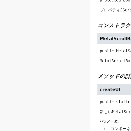
プロパティ
JScr
コンストラク
MetalScrollB
public
MetalS
MetalScrollBa
メソッドの詳
createUI
public static
新しい
MetalScr
パラメータ:
c
- コンポー