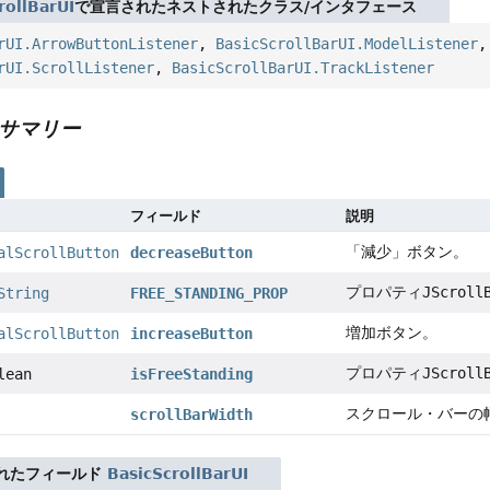
rollBarUI
で宣言されたネストされたクラス/インタフェース
rUI.ArrowButtonListener
,
BasicScrollBarUI.ModelListener
rUI.ScrollListener
,
BasicScrollBarUI.TrackListener
サマリー
フィールド
説明
「減少」ボタン。
alScrollButton
decreaseButton
プロパティ
JScroll
String
FREE_STANDING_PROP
増加ボタン。
alScrollButton
increaseButton
プロパティ
JScroll
lean
isFreeStanding
スクロール・バーの
scrollBarWidth
れたフィールド
BasicScrollBarUI