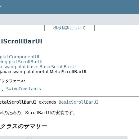
プ
機械翻訳について
ScrollBarUI
t
.plaf.ComponentUI
ing.plaf.ScrollBarUI
x.swing.plaf.basic.BasicScrollBarUI
javax.swing.plaf.metal.MetalScrollBarUI
インタフェース:
r
,
SwingConstants
etalScrollBarUI
extends 
BasicScrollBarUI
 Feelのための、ScrollBarUIの実装です。
クラスのサマリー