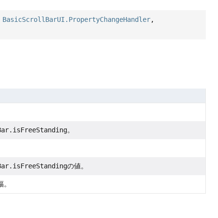
,
BasicScrollBarUI.PropertyChangeHandler
,
Bar.isFreeStanding
。
Bar.isFreeStanding
の値。
幅。