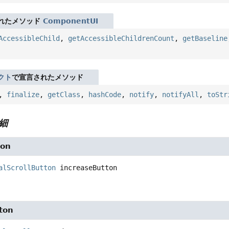
れたメソッド
ComponentUI
AccessibleChild
,
getAccessibleChildrenCount
,
getBaseline
クト
で宣言されたメソッド
,
finalize
,
getClass
,
hashCode
,
notify
,
notifyAll
,
toStr
細
ton
alScrollButton
increaseButton
ton