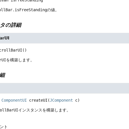
ollBar.isFreeStanding
の値。
タの詳細
arUI
crollBarUI
()
rUI
を構築します。
細
ComponentUI
createUI
(
JComponent
 c)
ollBarUI
インスタンスを構築します。
ネント