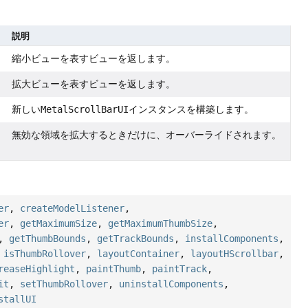
説明
縮小ビューを表すビューを返します。
拡大ビューを表すビューを返します。
新しい
MetalScrollBarUI
インスタンスを構築します。
無効な領域を拡大するときだけに、オーバーライドされます。
er
,
createModelListener
,
er
,
getMaximumSize
,
getMaximumThumbSize
,
,
getThumbBounds
,
getTrackBounds
,
installComponents
,
,
isThumbRollover
,
layoutContainer
,
layoutHScrollbar
,
reaseHighlight
,
paintThumb
,
paintTrack
,
it
,
setThumbRollover
,
uninstallComponents
,
stallUI