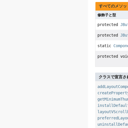
すべてのメソッ
修飾子と型
protected
JBu
protected
JBu
static
Compon
protected voi
クラスで宣言さ
addLayoutComp
createPropert
getMinimumThu
installDefaul
layoutVScroll
preferredLayo
uninstallDefa