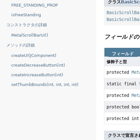
クラス
BasicSc
FREE_STANDING_PROP
BasicScrollBa
isFreeStanding
BasicScrollBa
コンストラクタの詳細
MetalScrollBarUI()
フィールドの
メソッドの詳細
フィールド
createUI(JComponent)
修飾子と型
createDecreaseButton(int)
protected
Met
createIncreaseButton(int)
static final
setThumbBounds(int, int, int, int)
protected
Met
protected boo
protected int
クラスで宣言さ