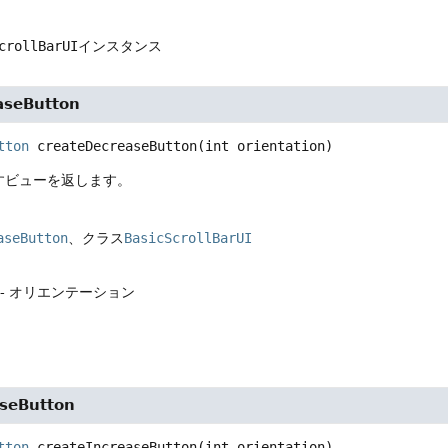
crollBarUI
インスタンス
aseButton
tton
createDecreaseButton
(int orientation)
すビューを返します。
aseButton
、クラス
BasicScrollBarUI
- オリエンテーション
aseButton
tton
createIncreaseButton
(int orientation)