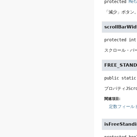
protected
Met
「減少」ボタン
scrollBarWid
protected
int
スクロール・バ
FREE_STAN
public static
プロパティ
JScr
関連項目:
定数フィール
isFreeStand
protected
boo