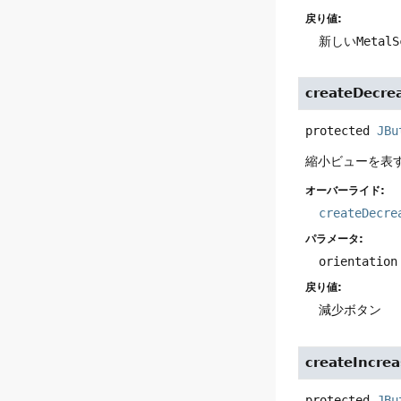
戻り値:
新しい
MetalS
createDecre
protected
JBu
縮小ビューを表
オーバーライド:
createDecre
パラメータ:
orientation
戻り値:
減少ボタン
createIncre
protected
JBu