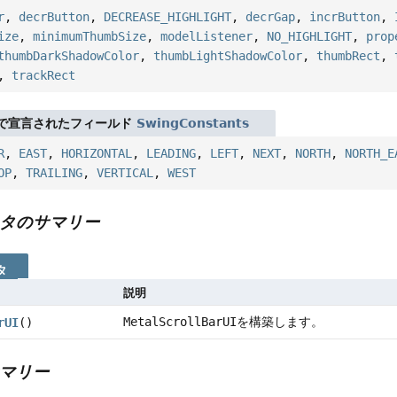
r
,
decrButton
,
DECREASE_HIGHLIGHT
,
decrGap
,
incrButton
,
ize
,
minimumThumbSize
,
modelListener
,
NO_HIGHLIGHT
,
prop
thumbDarkShadowColor
,
thumbLightShadowColor
,
thumbRect
,
,
trackRect
で宣言されたフィールド
SwingConstants
R
,
EAST
,
HORIZONTAL
,
LEADING
,
LEFT
,
NEXT
,
NORTH
,
NORTH_E
OP
,
TRAILING
,
VERTICAL
,
WEST
タのサマリー
タ
説明
MetalScrollBarUI
を構築します。
rUI
()
マリー