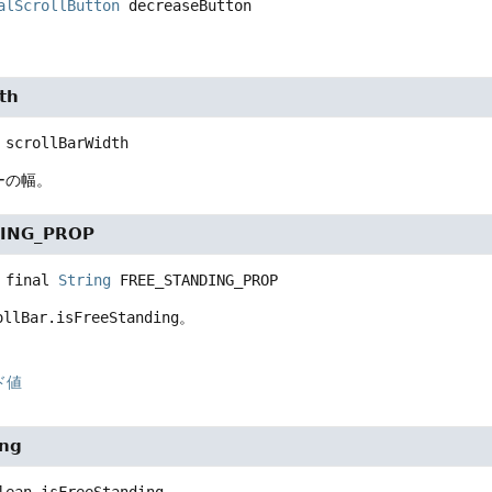
alScrollButton
decreaseButton
。
th
scrollBarWidth
ーの幅。
DING_PROP
 final
String
FREE_STANDING_PROP
ollBar.isFreeStanding
。
ド値
ing
lean
isFreeStanding