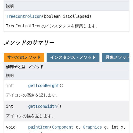
説明
TreeControlIcon
(boolean isCollapsed)
TreeControlIcon
のインスタンスを構築します。
メソッドのサマリー
すべてのメソッド
インスタンス・メソッド
具象メソッド
修飾子と型
メソッド
説明
int
getIconHeight
()
アイコンの高さを返します。
int
getIconWidth
()
アイコンの幅を返します。
void
paintIcon
(
Component
c,
Graphics
g, int x,