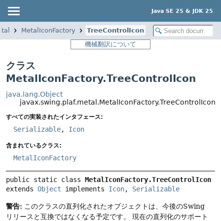
Java SE 25 & JDK 25
tal
MetalIconFactory
TreeControlIcon
機械翻訳について
クラス
MetalIconFactory.TreeControlIcon
java.lang.Object
javax.swing.plaf.metal.MetalIconFactory.TreeControlIcon
すべての実装されたインタフェース:
Serializable
,
Icon
含まれているクラス:
MetalIconFactory
public static class 
MetalIconFactory.TreeControlIcon
extends 
Object
 implements 
Icon
, 
Serializable
警告:
このクラスの直列化されたオブジェクトは、今後のSwing
リリースと互換ではなくなる予定です。
現在の直列化のサポート