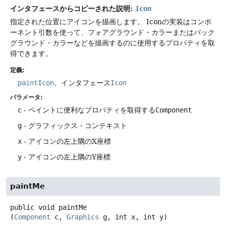
インタフェースからコピーされた説明:
Icon
指定された位置にアイコンを描画します。
Iconの実装はコンポ
ーネント引数を使って、フォアグラウンド・カラーまたはバック
グラウンド・カラーなどを描画するのに使用するプロパティを取
得できます。
定義:
paintIcon
、インタフェース
Icon
パラメータ:
c
- ペイントに便利なプロパティを取得する
Component
g
- グラフィックス・コンテキスト
x
- アイコンの左上隅のX座標
y
- アイコンの左上隅のY座標
paintMe
public
void
paintMe
(
Component
 c, 
Graphics
 g, int x, int y)