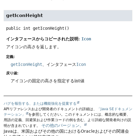
getIconHeight
public
int
getIconHeight
()
インタフェースからコピーされた説明:
Icon
アイコンの高さを返します。
定義:
getIconHeight
、インタフェース
Icon
戻り値:
アイコンの固定の高さを指定するint値
バグを報告する、または機能強化を提案する
APIリファレンスおよび開発者のドキュメントの詳細は、
「Java SEドキュメン
テーション」
を参照してください。このドキュメントには、概念的な概要、
用語の定義、回避策および作業コードの例を含む、より詳細な開発者向けの説
その他のバージョン。
明が含まれています。
Javaは、米国およびその他の国におけるOracleおよびその関連会