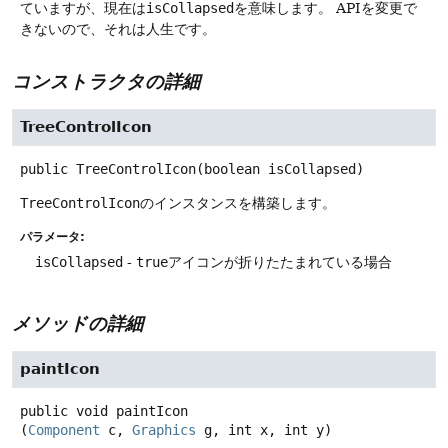
ていますが、現在は
isCollapsed
を意味します。
APIを変更で
きないので、それは人生です。
コンストラクタの詳細
TreeControlIcon
public
TreeControlIcon
(boolean isCollapsed)
TreeControlIcon
のインスタンスを構築します。
パラメータ:
isCollapsed
-
true
アイコンが折りたたまれている場合
メソッドの詳細
paintIcon
public
void
paintIcon
(
Component
 c, 
Graphics
 g, int x, int y)