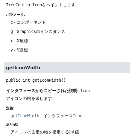
TreeControlIcon
をペイントします。
パラメータ:
c
- コンポーネント
g
-
Graphics
のインスタンス
x
- X座標
y
- Y座標
getIconWidth
public
int
getIconWidth
()
インタフェースからコピーされた説明:
Icon
アイコンの幅を返します。
定義:
getIconWidth
、インタフェース
Icon
戻り値:
アイコンの固定の幅を指定するint値