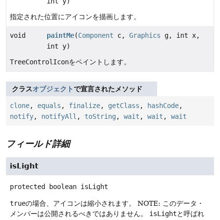
int y)
指定された位置にアイコンを描画します。
void
paintMe
(
Component
c,
Graphics
g, int x,
int y)
TreeControlIcon
をペイントします。
クラス
オブジェクト
で宣言されたメソッド
clone
,
equals
,
finalize
,
getClass
,
hashCode
,
notify
,
notifyAll
,
toString
,
wait
,
wait
,
wait
フィールド詳細
isLight
protected
boolean
isLight
true
の場合、アイコンは縮小されます。
NOTE: このデータ・
メンバーは公開されるべきではありません。
isLight
と呼ばれ