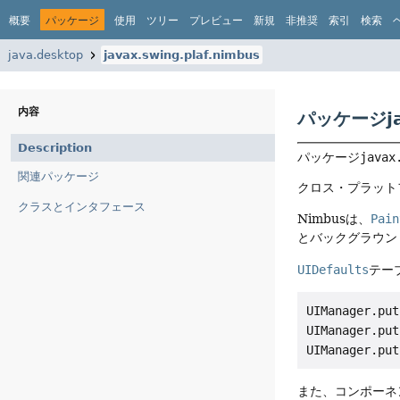
概要
パッケージ
使用
ツリー
プレビュー
新規
非推奨
索引
検索
java.desktop
javax.swing.plaf.nimbus
内容
パッケージjav
Description
パッケージ
javax
関連パッケージ
クロス・プラットフ
クラスとインタフェース
Nimbusは、
Pain
とバックグラウン
UIDefaults
テー
UIManager.put
UIManager.put
また、コンポーネ