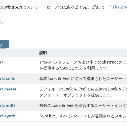
Swing APIはスレッド・セーフでは
ありません
。
詳細は、「
The Jav
:
ジ
説明
1つのインタフェースおよび多くのabstractクラ
af
を提供するためにこれらを利用します。
基本Look & Feelに従って構築されたユー
af.basic
デフォルトのLook & FeelであるJava Look &
af.metal
タフェース・オブジェクトを提供します。
複数のLook & Feelを結合するユーザー・
af.multi
Synthは、すべてのペイントが委譲されるスキン設定
af.synth