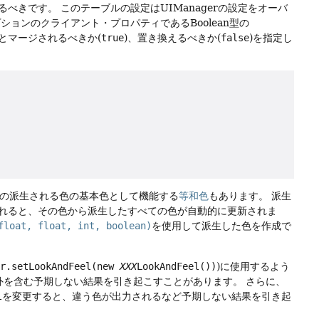
るべきです。
このテーブルの設定はUIManagerの設定をオーバ
ションのクライアント・プロパティであるBoolean型の
ト設定とマージされるべきか(
true
)、置き換えるべきか(
false
)を指定し
の派生される色の基本色として機能する
等和色
もあります。
派生
れると、その色から派生したすべての色が自動的に更新されま
float, float, int, boolean)
を使用して派生した色を作成で
er.setLookAndFeel(new
XXX
LookAndFeel())
)に使用するよう
外を含む予期しない結果を引き起こすことがあります。
さらに、
l
を変更すると、違う色が出力されるなど予期しない結果を引き起