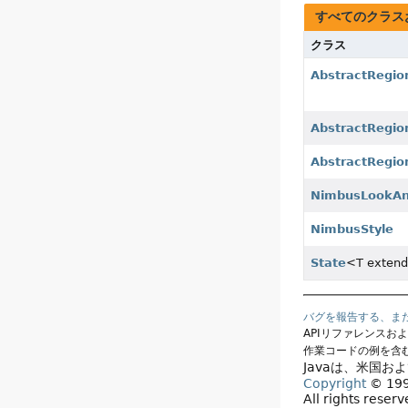
すべてのクラス
クラス
AbstractRegio
AbstractRegio
AbstractRegio
NimbusLookAn
NimbusStyle
State
<T exten
バグを報告する、ま
APIリファレンスお
作業コードの例を含
Javaは、米国お
Copyright
© 1993
All rights reser