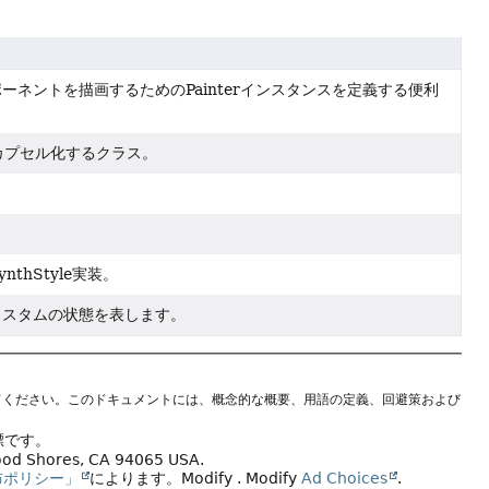
ポーネントを描画するためのPainterインスタンスを定義する便利
カプセル化するクラス。
。
nthStyle実装。
はカスタムの状態を表します。
てください。このドキュメントには、概念的な概要、用語の定義、回避策および
標です。
wood Shores, CA 94065 USA.
布ポリシー」
によります。
Modify
. Modify
Ad Choices
.