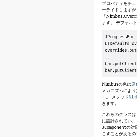
プロパティをチェ
ーライドしますが
「Nimbus.Ov
ます。
デフォル
JProgressBar 
UIDefaults ov
overrides.put
...

bar.putClient
Nimbusの色は
原
メカニズムにより
す。
メソッド
Nim
きます。
これらのクラスは
に設計されていま
JComponent
の対
こすことがあるの