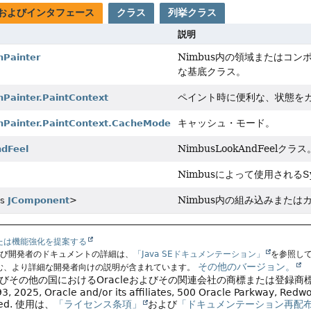
およびインタフェース
クラス
列挙クラス
説明
Nimbus内の領域またはコン
nPainter
な基底クラス。
ペイント時に便利な、状態を
nPainter.PaintContext
キャッシュ・モード。
nPainter.PaintContext.CacheMode
NimbusLookAndFeelクラス
dFeel
Nimbusによって使用されるSy
Nimbus内の組み込みまた
ds
JComponent
>
たは機能強化を提案する
よび開発者のドキュメントの詳細は、
「Java SEドキュメンテーション」
を参照し
その他のバージョン。
む、より詳細な開発者向けの説明が含まれています。
よびその他の国におけるOracleおよびその関連会社の商標または登録商
, 2025, Oracle and/or its affiliates, 500 Oracle Parkway, Red
ved.
使用は、
「ライセンス条項」
および
「ドキュメンテーション再配