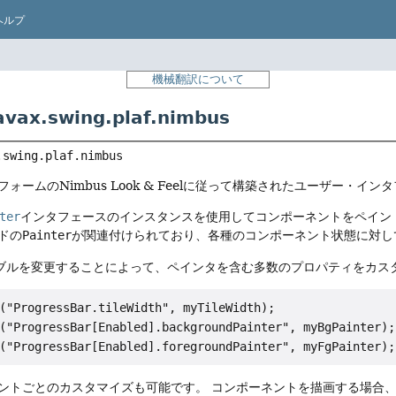
ヘルプ
機械翻訳について
ax.swing.plaf.nimbus
.swing.plaf.nimbus
ォームのNimbus Look & Feelに従って構築されたユーザー・
ter
インタフェースのインスタンスを使用してコンポーネントをペイン
ドの
Painter
が関連付けられており、各種のコンポーネント状態に対し
ブルを変更することによって、ペインタを含む多数のプロパティをカス
("ProgressBar.tileWidth", myTileWidth);

("ProgressBar[Enabled].backgroundPainter", myBgPainter);

ントごとのカスタマイズも可能です。
コンポーネントを描画する場合、Nim