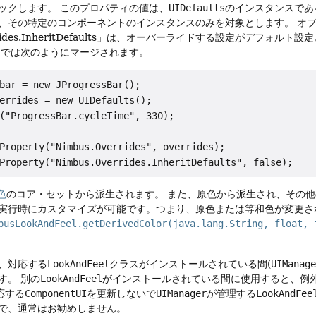
ックします。
このプロパティの値は、
UIDefaults
のインスタンスであ
、その特定のコンポーネントのインスタンスのみを対象とします。
オプ
errides.InheritDefaults」は、オーバーライドする設定がデフォル
トでは次のようにマージされます。
bar = new JProgressBar();

errides = new UIDefaults();

("ProgressBar.cycleTime", 330);

Property("Nimbus.Overrides", overrides);

色
のコア・セットから派生されます。
また、原色から派生され、その他
実行時にカスタマイズが可能です。つまり、原色または等和色が変更さ
busLookAndFeel.getDerivedColor(java.lang.String, float, 
、対応する
LookAndFeel
クラスがインストールされている間(
UIManag
す。
別の
LookAndFeel
がインストールされている間に使用すると、例
応する
ComponentUI
を更新しないで
UIManager
が管理する
LookAndFee
で、通常はお勧めしません。