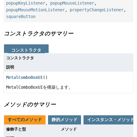
popupKeyListener
,
popupMouseListener
,
popupMouseMotionListener
,
propertyChangeListener
,
squareButton
コンストラクタのサマリー
コンストラクタ
コンストラクタ
説明
MetalComboBoxUI
()
MetalComboBoxUI
を構築します。
メソッドのサマリー
すべてのメソッド
静的メソッド
インスタンス・メソッド
修飾子と型
メソッド