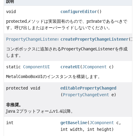
説明
void
configureEditor
()
protectedメソッドは実装固有のもので、privateであるべきで
す。呼び出しまたはオーバーライドしないでください。
PropertyChangeListener
createPropertyChangeListener
()
コンボボックスに追加される
PropertyChangeListener
を作成
します。
static
ComponentUI
createUI
(
JComponent
c)
MetalComboBoxUI
のインスタンスを構築します。
protected void
editablePropertyChanged
(
PropertyChangeEvent
e)
非推奨。
Java 2プラットフォームv1.4以降。
int
getBaseline
(
JComponent
c,
int width, int height)