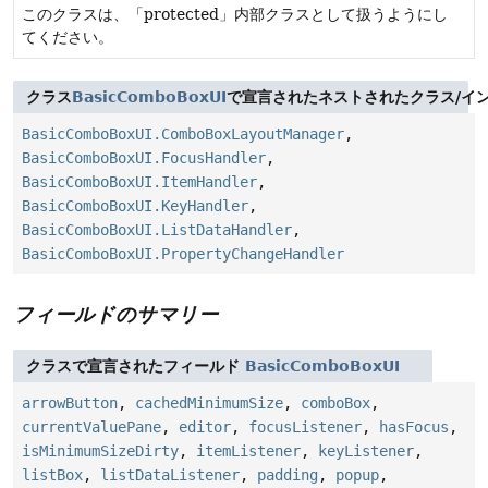
このクラスは、「protected」内部クラスとして扱うようにし
てください。
クラス
BasicComboBoxUI
で宣言されたネストされたクラス/イ
BasicComboBoxUI.ComboBoxLayoutManager
,
BasicComboBoxUI.FocusHandler
,
BasicComboBoxUI.ItemHandler
,
BasicComboBoxUI.KeyHandler
,
BasicComboBoxUI.ListDataHandler
,
BasicComboBoxUI.PropertyChangeHandler
フィールドのサマリー
クラスで宣言されたフィールド
BasicComboBoxUI
arrowButton
,
cachedMinimumSize
,
comboBox
,
currentValuePane
,
editor
,
focusListener
,
hasFocus
,
isMinimumSizeDirty
,
itemListener
,
keyListener
,
listBox
,
listDataListener
,
padding
,
popup
,