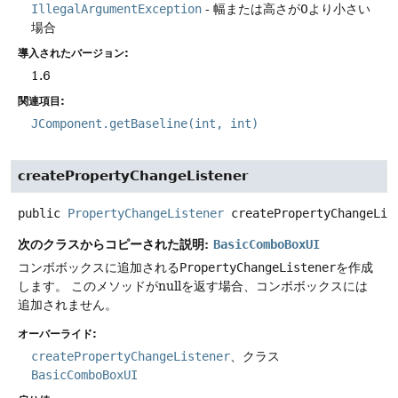
IllegalArgumentException
- 幅または高さが0より小さい
場合
導入されたバージョン:
1.6
関連項目:
JComponent.getBaseline(int, int)
createPropertyChangeListener
public
PropertyChangeListener
createPropertyChangeLis
次のクラスからコピーされた説明:
BasicComboBoxUI
コンボボックスに追加される
PropertyChangeListener
を作成
します。
このメソッドがnullを返す場合、コンボボックスには
追加されません。
オーバーライド:
createPropertyChangeListener
、クラス
BasicComboBoxUI