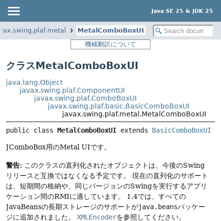
Java SE 25 & JDK 25
vax.swing.plaf.metal
MetalComboBoxUI
機械翻訳について
クラスMetalComboBoxUI
java.lang.Object
javax.swing.plaf.ComponentUI
javax.swing.plaf.ComboBoxUI
javax.swing.plaf.basic.BasicComboBoxUI
javax.swing.plaf.metal.MetalComboBoxUI
public class 
MetalComboBoxUI
extends 
BasicComboBoxUI
JComboBox用のMetal UIです。
警告:
このクラスの直列化されたオブジェクトは、今後のSwing
リリースと互換ではなくなる予定です。
現在の直列化のサポート
は、短期間の格納や、同じバージョンのSwingを実行するアプリ
ケーション間のRMIに適しています。
1.4では、すべての
JavaBeansの長期ストレージのサポートが
java.beans
パッケー
ジに追加されました。
XMLEncoder
を参照してください。