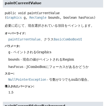
paintCurrentValue
public
void
paintCurrentValue
(
Graphics
 g, 
Rectangle
 bounds, boolean hasFocus)
必要に応じて、現在選択されている項目をペイントします。
オーバーライド:
paintCurrentValue
、クラス
BasicComboBoxUI
パラメータ:
g
- ペイントされるGraphics
bounds
- 現在の値がペイントされるRegion
hasFocus
- JComboBoxにフォーカスがあるかどうか
スロー:
NullPointerException
- 引数が1つでもnullの場合。
導入されたバージョン:
1.5
paintCurrentValueBackground