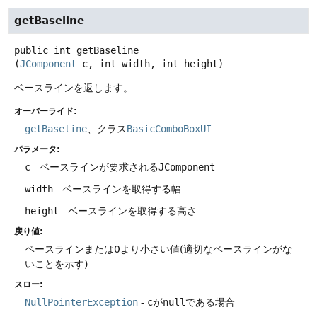
getBaseline
public
int
getBaseline
(
JComponent
 c, int width, int height)
ベースラインを返します。
オーバーライド:
getBaseline
、クラス
BasicComboBoxUI
パラメータ:
c
- ベースラインが要求される
JComponent
width
- ベースラインを取得する幅
height
- ベースラインを取得する高さ
戻り値:
ベースラインまたは0より小さい値(適切なベースラインがな
いことを示す)
スロー:
NullPointerException
-
c
が
null
である場合