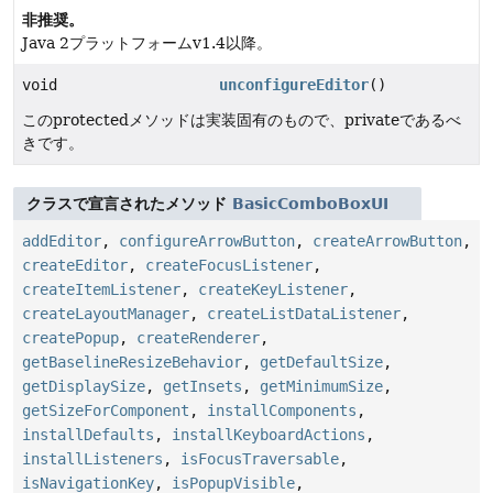
非推奨。
Java 2プラットフォームv1.4以降。
void
unconfigureEditor
()
このprotectedメソッドは実装固有のもので、privateであるべ
きです。
クラスで宣言されたメソッド
BasicComboBoxUI
addEditor
,
configureArrowButton
,
createArrowButton
,
createEditor
,
createFocusListener
,
createItemListener
,
createKeyListener
,
createLayoutManager
,
createListDataListener
,
createPopup
,
createRenderer
,
getBaselineResizeBehavior
,
getDefaultSize
,
getDisplaySize
,
getInsets
,
getMinimumSize
,
getSizeForComponent
,
installComponents
,
installDefaults
,
installKeyboardActions
,
installListeners
,
isFocusTraversable
,
isNavigationKey
,
isPopupVisible
,