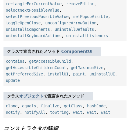
rectangleForCurrentValue
,
removeEditor
,
selectNextPossibleValue
,
selectPreviousPossibleValue
,
setPopupVisible
,
toggleOpenClose
,
unconfigureArrowButton
,
uninstallComponents
,
uninstallDefaults
,
uninstallKeyboardActions
,
uninstallListeners
クラスで宣言されたメソッド
ComponentUI
contains
,
getAccessibleChild
,
getAccessibleChildrenCount
,
getMaximumSize
,
getPreferredSize
,
installUI
,
paint
,
uninstallUI
,
update
クラス
オブジェクト
で宣言されたメソッド
clone
,
equals
,
finalize
,
getClass
,
hashCode
,
notify
,
notifyAll
,
toString
,
wait
,
wait
,
wait
コンストラクタの詳細