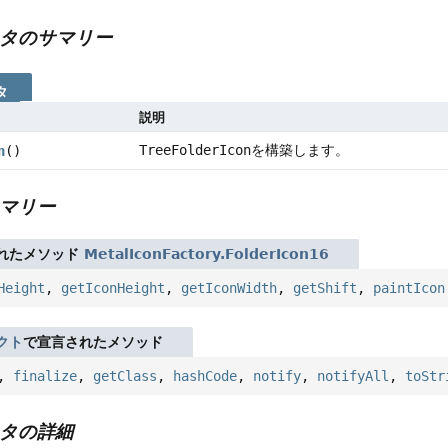
タのサマリー
タ
説明
TreeFolderIcon
を構築します。
n
()
マリー
れたメソッド
MetalIconFactory.FolderIcon16
Height
,
getIconHeight
,
getIconWidth
,
getShift
,
paintIcon
クト
で宣言されたメソッド
,
finalize
,
getClass
,
hashCode
,
notify
,
notifyAll
,
toStr
タの詳細