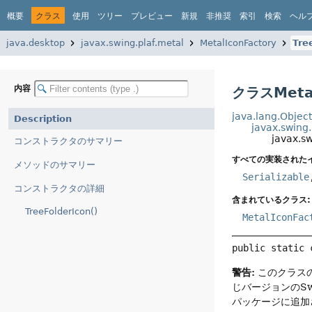
概要
クラス
使用
ツリー
プレビュー
新規
非推奨
索引
検索
ヘル
java.desktop
javax.swing.plaf.metal
MetalIconFactory
Tre
内容
クラスMetalI
java.lang.Objec
Description
javax.swing
javax.sw
コンストラクタのサマリー
すべての実装された
メソッドのサマリー
Serializable
コンストラクタの詳細
含まれているクラス:
TreeFolderIcon()
MetalIconFac
public static 
警告:
このクラスの
じバージョンのS
パッケージに追加