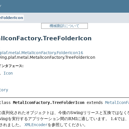
プ
eFolderIcon
機械翻訳について
conFactory.TreeFolderIcon
t
.plaf.metal.MetalIconFactory.FolderIcon16
ing.plaf.metal.MetalIconFactory.TreeFolderIcon
インタフェース:
,
Icon
tory
class 
MetalIconFactory.TreeFolderIcon
extends 
MetalIconF
直列化されたオブジェクトは、今後のSwingリリースと互換ではなく
wingを実行するアプリケーション間のRMIに適しています。
1.4では
されました。
XMLEncoder
を参照してください。