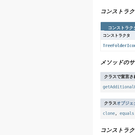
コンストラク
コンストラク
コンストラクタ
TreeFolderIco
メソッドのサ
クラスで宣言さ
getAdditional
クラス
オブジェ
clone
,
equals
コンストラク