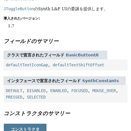
JToggleButton
のSynth L&F UIの委譲を提供します。
導入されたバージョン:
1.7
フィールドのサマリー
クラスで宣言されたフィールド
BasicButtonUI
defaultTextIconGap
,
defaultTextShiftOffset
インタフェースで宣言されたフィールド
SynthConstants
DEFAULT
,
DISABLED
,
ENABLED
,
FOCUSED
,
MOUSE_OVER
,
PRESSED
,
SELECTED
コンストラクタのサマリー
コンストラクタ