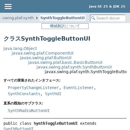
Java SE 25 & JDK 25
x.swing.plaf.synth
SynthToggleButtonUI
機械翻訳について
クラスSynthToggleButtonUI
java.lang.Object
javax.swing.plaf.ComponentUI
javax.swing.plaf.ButtonUI
javax.swing.plaf.basic.BasicButtonUI
javax.swing.plaf.synth.SynthButtonUI
javax.swing.plaf.synth.SynthToggleButton
すべての実装されたインタフェース:
PropertyChangeListener
,
EventListener
,
SynthConstants
,
SynthUI
直系の既知のサブクラス:
SynthRadioButtonUI
public class 
SynthToggleButtonUI
extends 
SynthButtonUI