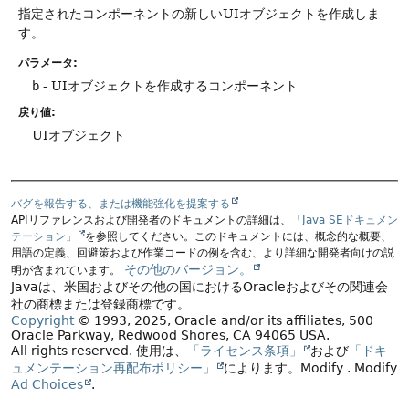
指定されたコンポーネントの新しいUIオブジェクトを作成しま
す。
パラメータ:
b
- UIオブジェクトを作成するコンポーネント
戻り値:
UIオブジェクト
バグを報告する、または機能強化を提案する
APIリファレンスおよび開発者のドキュメントの詳細は、
「Java SEドキュメン
テーション」
を参照してください。このドキュメントには、概念的な概要、
用語の定義、回避策および作業コードの例を含む、より詳細な開発者向けの説
その他のバージョン。
明が含まれています。
Javaは、米国およびその他の国におけるOracleおよびその関連会
社の商標または登録商標です。
Copyright
© 1993, 2025, Oracle and/or its affiliates, 500
Oracle Parkway, Redwood Shores, CA 94065 USA.
All rights reserved.
使用は、
「ライセンス条項」
および
「ドキ
ュメンテーション再配布ポリシー」
によります。
Modify
. Modify
Ad Choices
.