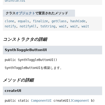
uninstallUI
クラス
オブジェクト
で宣言されたメソッド
clone
,
equals
,
finalize
,
getClass
,
hashCode
,
notify
,
notifyAll
,
toString
,
wait
,
wait
,
wait
コンストラクタの詳細
SynthToggleButtonUI
public
SynthToggleButtonUI
()
SynthToggleButtonUI
を構築します。
メソッドの詳細
createUI
public static
ComponentUI
createUI
(
JComponent
 b)