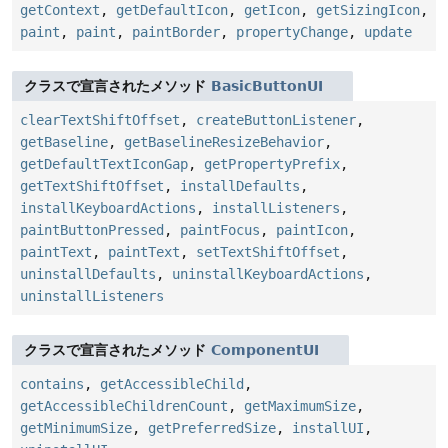
getContext
,
getDefaultIcon
,
getIcon
,
getSizingIcon
,
paint
,
paint
,
paintBorder
,
propertyChange
,
update
クラスで宣言されたメソッド
BasicButtonUI
clearTextShiftOffset
,
createButtonListener
,
getBaseline
,
getBaselineResizeBehavior
,
getDefaultTextIconGap
,
getPropertyPrefix
,
getTextShiftOffset
,
installDefaults
,
installKeyboardActions
,
installListeners
,
paintButtonPressed
,
paintFocus
,
paintIcon
,
paintText
,
paintText
,
setTextShiftOffset
,
uninstallDefaults
,
uninstallKeyboardActions
,
uninstallListeners
クラスで宣言されたメソッド
ComponentUI
contains
,
getAccessibleChild
,
getAccessibleChildrenCount
,
getMaximumSize
,
getMinimumSize
,
getPreferredSize
,
installUI
,