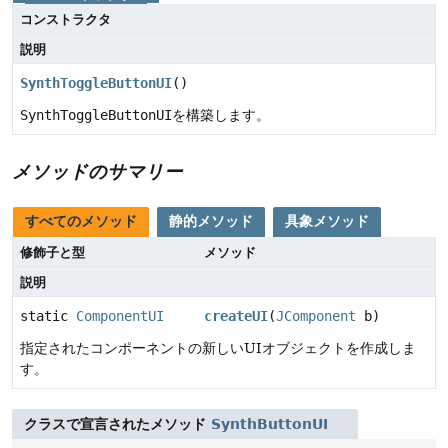
コンストラクタ
説明
SynthToggleButtonUI
()
SynthToggleButtonUI
を構築します。
メソッドのサマリー
すべてのメソッド
静的メソッド
具象メソッド
修飾子と型
メソッド
説明
static
ComponentUI
createUI
(
JComponent
b)
指定されたコンポーネントの新しいUIオブジェクトを作成しま
す。
クラスで宣言されたメソッド
SynthButtonUI