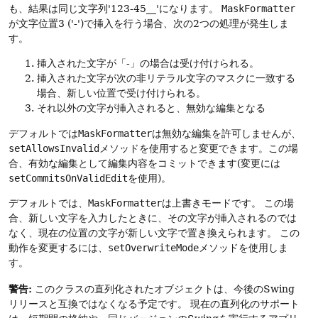
も、結果は同じ文字列'123-45__'になります。
MaskFormatter
が文字位置3 ('-')で挿入を行う場合、次の2つの処理が発生しま
す。
挿入された文字が「-」の場合は受け付けられる。
挿入された文字が次の非リテラル文字のマスクに一致する
場合、新しい位置で受け付けられる。
それ以外の文字が挿入されると、無効な編集となる
デフォルトでは
MaskFormatter
は無効な編集を許可しませんが、
setAllowsInvalid
メソッドを使用すると変更できます。この場
合、有効な編集として編集内容をコミットできます(変更には
setCommitsOnValidEdit
を使用)。
デフォルトでは、
MaskFormatter
は上書きモードです。
この場
合、新しい文字を入力したときに、その文字が挿入されるのでは
なく、現在の位置の文字が新しい文字で置き換えられます。
この
動作を変更するには、
setOverwriteMode
メソッドを使用しま
す。
警告:
このクラスの直列化されたオブジェクトは、今後のSwing
リリースと互換ではなくなる予定です。
現在の直列化のサポート