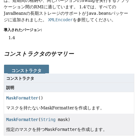
は、短期間の格納や、同じバージョンのSwingを実行するアプリ
ケーション間のRMIに適しています。
1.4では、すべての
JavaBeansの長期ストレージのサポートが
java.beans
パッケー
ジに追加されました。
XMLEncoder
を参照してください。
導入されたバージョン:
1.4
コンストラクタのサマリー
コンストラクタ
コンストラクタ
説明
MaskFormatter
()
マスクを持たないMaskFormatterを作成します。
MaskFormatter
(
String
mask)
指定のマスクを持つ
MaskFormatter
を作成します。