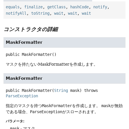
equals
,
finalize
,
getClass
,
hashCode
,
notify
,
notifyAll
,
toString
,
wait
,
wait
,
wait
コンストラクタの詳細
MaskFormatter
public
MaskFormatter
()
マスクを持たないMaskFormatterを作成します。
MaskFormatter
public
MaskFormatter
(
String
 mask)
throws
ParseException
指定のマスクを持つ
MaskFormatter
を作成します。
mask
が無効
である場合、
ParseException
がスローされます。
パラメータ:
mask
- マスク