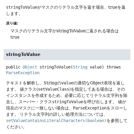
stringToValue
がマスクのリテラル文字を返す場合、trueを返
します。
戻り値:
マスクのリテラル文字がstringToValueに返される場合は
true
stringToValue
public
Object
stringToValue
(
String
 value)
throws
ParseException
テキストを解析し、Stringの
value
の適切なObject表現を返し
ます。
値クラス(
setValueClass
)を指定してある場合は、その
インスタンスを作成するため、必要に応じてリテラル文字列を除
去し、スーパー・クラス
stringToValue
を呼び出します。
値が
現在のマスクに一致しない場合は、
ParseException
をスローし
ます。
リテラル文字列の詳しい処理方法については、
setValueContainsLiteralCharacters(boolean)
を参照して
ください。