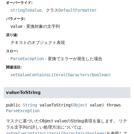
オーバーライド:
stringToValue
、クラス
DefaultFormatter
パラメータ:
value
- 変換対象の文字列
戻り値:
テキストのオブジェクト表現
スロー:
ParseException
- 変換でエラーが発生した場合
関連項目:
setValueContainsLiteralCharacters(boolean)
valueToString
public
String
valueToString
(
Object
 value)
throws
ParseException
マスクに基づいたObject
value
のString表現を返します。
リテ
ラル文字列の詳しい処理方法については、
setValueContainsLiteralCharacters(boolean)
を参照して