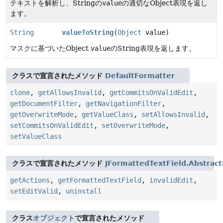
テキストを解析し、Stringの
value
の適切なObject表現を返し
ます。
String
valueToString
(
Object
value)
マスクに基づいたObject
value
のString表現を返します。
クラスで宣言されたメソッド
DefaultFormatter
clone
,
getAllowsInvalid
,
getCommitsOnValidEdit
,
getDocumentFilter
,
getNavigationFilter
,
getOverwriteMode
,
getValueClass
,
setAllowsInvalid
,
setCommitsOnValidEdit
,
setOverwriteMode
,
setValueClass
クラスで宣言されたメソッド
JFormattedTextField.Abstrac
getActions
,
getFormattedTextField
,
invalidEdit
,
setEditValid
,
uninstall
クラス
オブジェクト
で宣言されたメソッド