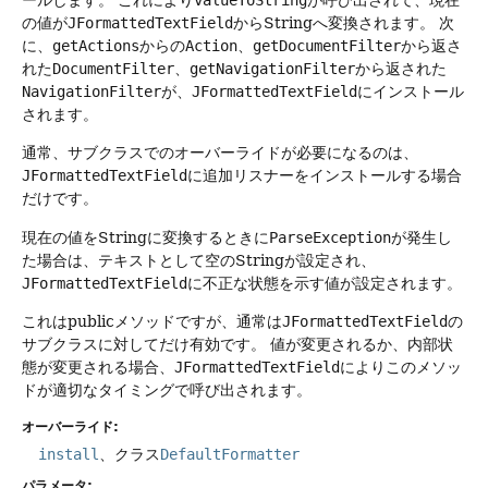
の値が
JFormattedTextField
からStringへ変換されます。
次
に、
getActions
からの
Action
、
getDocumentFilter
から返さ
れた
DocumentFilter
、
getNavigationFilter
から返された
NavigationFilter
が、
JFormattedTextField
にインストール
されます。
通常、サブクラスでのオーバーライドが必要になるのは、
JFormattedTextField
に追加リスナーをインストールする場合
だけです。
現在の値をStringに変換するときに
ParseException
が発生し
た場合は、テキストとして空のStringが設定され、
JFormattedTextField
に不正な状態を示す値が設定されます。
これはpublicメソッドですが、通常は
JFormattedTextField
の
サブクラスに対してだけ有効です。
値が変更されるか、内部状
態が変更される場合、
JFormattedTextField
によりこのメソッ
ドが適切なタイミングで呼び出されます。
オーバーライド:
install
、クラス
DefaultFormatter
パラメータ: