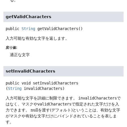
る。
getValidCharacters
public
String
getValidCharacters
()
入力可能な有効な文字を返します。
戻り値:
適正な文字
setInvalidCharacters
public
void
setInvalidCharacters
(
String
 invalidCharacters)
入力可能な文字を詳細に制限できます。
invalidCharacters
で
はなく、マスクや
validCharacters
で指定された文字だけを入
力できます。
nullを渡す(デフォルト)ということは、有効な文字
がマスクや有効な文字だけにバインドされていることを表しま
す。