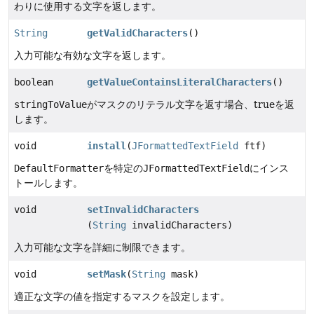
わりに使用する文字を返します。
String
getValidCharacters
()
入力可能な有効な文字を返します。
boolean
getValueContainsLiteralCharacters
()
stringToValue
がマスクのリテラル文字を返す場合、trueを返
します。
void
install
(
JFormattedTextField
ftf)
DefaultFormatter
を特定の
JFormattedTextField
にインス
トールします。
void
setInvalidCharacters
(
String
invalidCharacters)
入力可能な文字を詳細に制限できます。
void
setMask
(
String
mask)
適正な文字の値を指定するマスクを設定します。