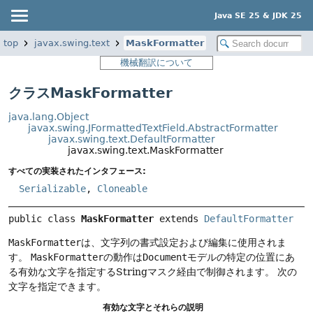
Java SE 25 & JDK 25
ktop
javax.swing.text
MaskFormatter
機械翻訳について
クラスMaskFormatter
java.lang.Object
javax.swing.JFormattedTextField.AbstractFormatter
javax.swing.text.DefaultFormatter
javax.swing.text.MaskFormatter
すべての実装されたインタフェース:
Serializable
,
Cloneable
public class 
MaskFormatter
extends 
DefaultFormatter
MaskFormatter
は、文字列の書式設定および編集に使用されま
す。
MaskFormatter
の動作は
Document
モデルの特定の位置にあ
る有効な文字を指定するStringマスク経由で制御されます。
次の
文字を指定できます。
有効な文字とそれらの説明