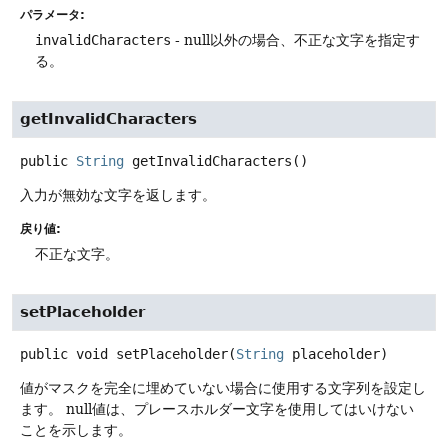
パラメータ:
invalidCharacters
- null以外の場合、不正な文字を指定す
る。
getInvalidCharacters
public
String
getInvalidCharacters
()
入力が無効な文字を返します。
戻り値:
不正な文字。
setPlaceholder
public
void
setPlaceholder
(
String
 placeholder)
値がマスクを完全に埋めていない場合に使用する文字列を設定し
ます。
null値は、プレースホルダー文字を使用してはいけない
ことを示します。