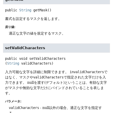
public
String
getMask
()
書式を設定するマスクを返します。
戻り値:
適正な文字の値を規定するマスク。
setValidCharacters
public
void
setValidCharacters
(
String
 validCharacters)
入力可能な文字を詳細に制限できます。
invalidCharacters
で
はなく、マスクや
validCharacters
で指定された文字だけを入
力できます。
nullを渡す(デフォルト)ということは、有効な文字
がマスクや無効な文字だけにバインドされていることを表しま
す。
パラメータ:
validCharacters
- null以外の場合、適正な文字を指定す