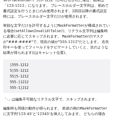
「123-1212」になります。
プレースホルダー文字列は、初めて
書式設定を行うときにのみ使用されます。2回目以降の書式設定
時には、プレースホルダー文字だけが使用されます。
有効な文字だけを許可するように
MaskFormatter
が構成されてい
る場合(
setAllowsInvalid(false)
)、リテラル文字列は編集時
に必要に応じてスキップされます。
MaskFormatter
のマスク
が"###-####"で、現在の値が"555-1212"だとします。
右矢
印キーを使ってフィールドをナビゲートしていくと、次のような
結果が得られます(|はキャレット位置)。
  |555-1212

  5|55-1212

  55|5-1212

  555-|1212

「-」は編集不可能なリテラル文字で、スキップされます。
編集時も同様の動作が得られます。
前述の例の
MaskFormatter
に文字列'123-45'と'12345'を挿入してみます。
どちらの場合