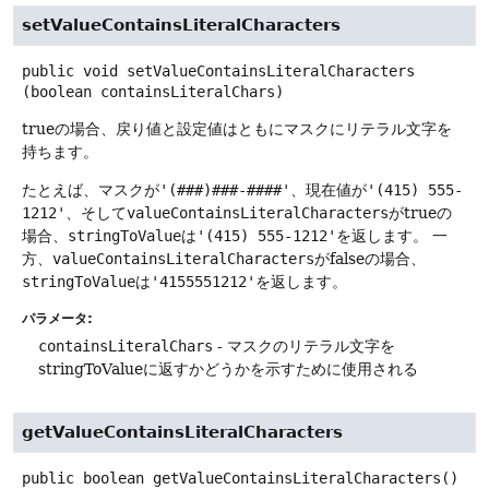
setValueContainsLiteralCharacters
public
void
setValueContainsLiteralCharacters
(boolean containsLiteralChars)
trueの場合、戻り値と設定値はともにマスクにリテラル文字を
持ちます。
たとえば、マスクが
'(###)###-####'
、現在値が
'(415) 555-
1212'
、そして
valueContainsLiteralCharacters
がtrueの
場合、
stringToValue
は
'(415) 555-1212'
を返します。
一
方、
valueContainsLiteralCharacters
がfalseの場合、
stringToValue
は
'4155551212'
を返します。
パラメータ:
containsLiteralChars
- マスクのリテラル文字を
stringToValueに返すかどうかを示すために使用される
getValueContainsLiteralCharacters
public
boolean
getValueContainsLiteralCharacters
()