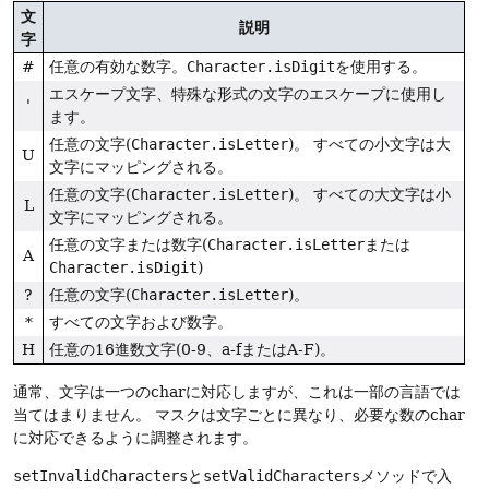
文
説明
字
#
任意の有効な数字。
Character.isDigit
を使用する。
エスケープ文字、特殊な形式の文字のエスケープに使用し
'
ます。
任意の文字(
Character.isLetter
)。
すべての小文字は大
U
文字にマッピングされる。
任意の文字(
Character.isLetter
)。
すべての大文字は小
L
文字にマッピングされる。
任意の文字または数字(
Character.isLetter
または
A
Character.isDigit
)
?
任意の文字(
Character.isLetter
)。
*
すべての文字および数字。
H
任意の16進数文字(0-9、a-fまたはA-F)。
通常、文字は一つのcharに対応しますが、これは一部の言語では
当てはまりません。
マスクは文字ごとに異なり、必要な数のchar
に対応できるように調整されます。
setInvalidCharacters
と
setValidCharacters
メソッドで入