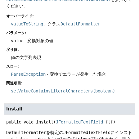
ください。
オーバーライド:
valueToString
、クラス
DefaultFormatter
パラメータ:
value
- 変換対象の値
戻り値:
値の文字列表現
スロー:
ParseException
- 変換でエラーが発生した場合
関連項目:
setValueContainsLiteralCharacters(boolean)
install
public
void
install
(
JFormattedTextField
 ftf)
DefaultFormatter
を特定の
JFormattedTextField
にインスト
ールします。
これにより
valueToString
が呼び出されて、現在