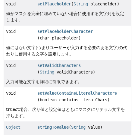
void
setPlaceholder
(
String
placeholder)
値がマスクを完全に埋めていない場合に使用する文字列を設定
します。
void
setPlaceholderCharacter
(char placeholder)
値にはない文字(つまりユーザーが入力する必要のある文字)の代
わりに使用する文字を設定します。
void
setValidCharacters
(
String
validCharacters)
入力可能な文字を詳細に制限できます。
void
setValueContainsLiteralCharacters
(boolean containsLiteralChars)
trueの場合、戻り値と設定値はともにマスクにリテラル文字を
持ちます。
Object
stringToValue
(
String
value)