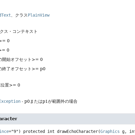
dText
、クラス
PlainView
ックス・コンテキスト
>= 0
= 0
の開始オフセット>= 0
の終了オフセット>= p0
位置>= 0
Exception
- p0またはp1が範囲外の場合
racter
ince
="9") 
protected
int
drawEchoCharacter
(
Graphics
 g, in