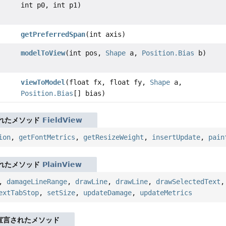
int p0, int p1)
getPreferredSpan
(int axis)
modelToView
(int pos,
Shape
a,
Position.Bias
b)
viewToModel
(float fx, float fy,
Shape
a,
Position.Bias
[] bias)
れたメソッド
FieldView
ion
,
getFontMetrics
,
getResizeWeight
,
insertUpdate
,
pain
れたメソッド
PlainView
,
damageLineRange
,
drawLine
,
drawLine
,
drawSelectedText
extTabStop
,
setSize
,
updateDamage
,
updateMetrics
宣言されたメソッド