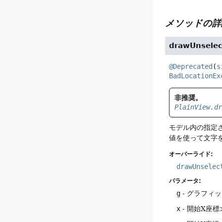
メソッドの詳
drawUnselec
@Deprecated
(
s
BadLocationEx
非推奨。
PlainView.d
モデル内の指定
値を使って文字
オーバーライド:
drawUnselec
パラメータ:
g
- グラフィ
x
- 開始X座標