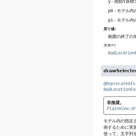
y
- 開始Y座標>
p0
- モデル内
p1
- モデル内
戻り値:
範囲の終了のX
スロー:
BadLocation
drawSelecte
@Deprecated
(
s
BadLocationEx
非推奨。
PlainView.d
モデル内の指定
画するために実
使って、文字列