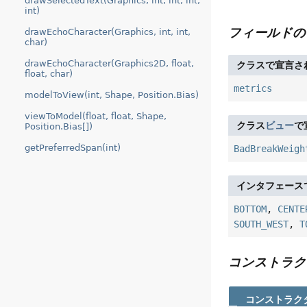
drawSelectedText(Graphics, int, int, int,
int)
フィールドの
drawEchoCharacter(Graphics, int, int,
char)
drawEchoCharacter(Graphics2D, float,
クラスで宣言さ
float, char)
metrics
modelToView(int, Shape, Position.Bias)
viewToModel(float, float, Shape,
クラス
ビュー
で
Position.Bias[])
getPreferredSpan(int)
BadBreakWeigh
インタフェース
BOTTOM
,
CENTE
SOUTH_WEST
,
T
コンストラク
コンストラク