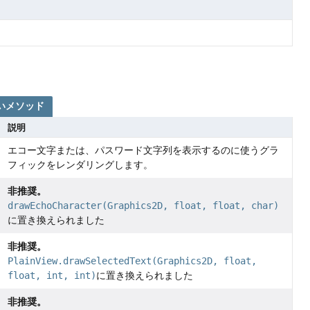
いメソッド
説明
エコー文字または、パスワード文字列を表示するのに使うグラ
フィックをレンダリングします。
非推奨。
)
drawEchoCharacter(Graphics2D, float, float, char)
に置き換えられました
非推奨。
PlainView.drawSelectedText(Graphics2D, float,
float, int, int)
に置き換えられました
非推奨。