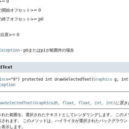
= 0
の開始オフセット>= 0
の終了オフセット>= p0
位置>= 0
Exception
- p0またはp1が範囲外の場合
dText
ince
="9") 
protected
int
drawSelectedText
(
Graphics
 g, int
ception
rawSelectedText(Graphics2D, float, float, int, int)
に置き
された範囲を、選択されたテキストとしてレンダリングします。
このメ
装されます。
このメソッドは、ハイライタが選択されたバックグラウン
を表示します。