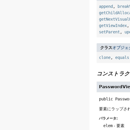
append
,
break
getChildAlloc
getNextVisual
getViewIndex
setParent
,
up
クラス
オブジェ
clone
,
equals
コンストラク
PasswordVi
public
Passwo
要素にラップさ
パラメータ:
elem
- 要素