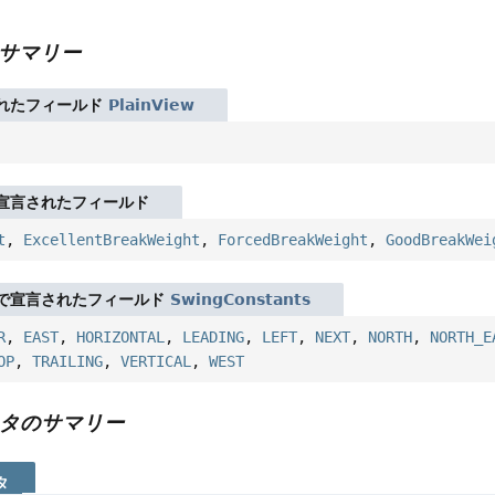
サマリー
れたフィールド
PlainView
宣言されたフィールド
t
,
ExcellentBreakWeight
,
ForcedBreakWeight
,
GoodBreakWei
で宣言されたフィールド
SwingConstants
R
,
EAST
,
HORIZONTAL
,
LEADING
,
LEFT
,
NEXT
,
NORTH
,
NORTH_E
OP
,
TRAILING
,
VERTICAL
,
WEST
タのサマリー
タ