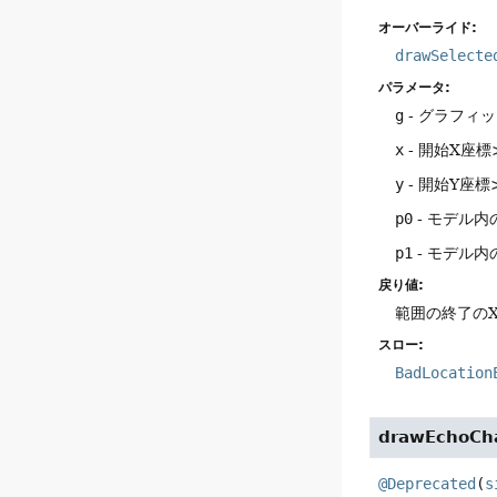
オーバーライド:
drawSelecte
パラメータ:
g
- グラフィ
x
- 開始X座標
y
- 開始Y座標>
p0
- モデル内
p1
- モデル内
戻り値:
範囲の終了のX
スロー:
BadLocation
drawEchoCha
@Deprecated
(
s