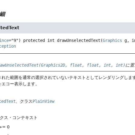
細
tedText
ince
="9") 
protected
int
drawUnselectedText
(
Graphics
 g, i
ception
rawUnselectedText(Graphics2D, float, float, int, int)
に置
された範囲を通常の選択されていないテキストとしてレンダリングしま
をエコー表示します。
tedText
、クラス
PlainView
ックス・コンテキスト
>= 0