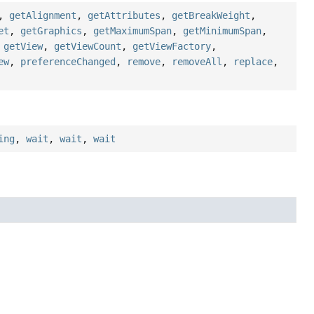
,
getAlignment
,
getAttributes
,
getBreakWeight
,
et
,
getGraphics
,
getMaximumSpan
,
getMinimumSpan
,
,
getView
,
getViewCount
,
getViewFactory
,
ew
,
preferenceChanged
,
remove
,
removeAll
,
replace
,
ing
,
wait
,
wait
,
wait