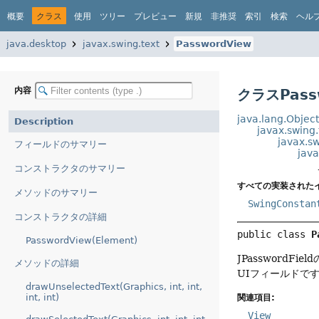
概要
クラス
使用
ツリー
プレビュー
新規
非推奨
索引
検索
ヘル
java.desktop
javax.swing.text
PasswordView
内容
クラスPass
java.lang.Objec
Description
javax.swing.
javax.sw
フィールドのサマリー
java
コンストラクタのサマリー
すべての実装された
メソッドのサマリー
SwingConstan
コンストラクタの詳細
public class 
P
PasswordView(Element)
JPasswordF
メソッドの詳細
UIフィールドです(
drawUnselectedText(Graphics, int, int,
int, int)
関連項目:
View