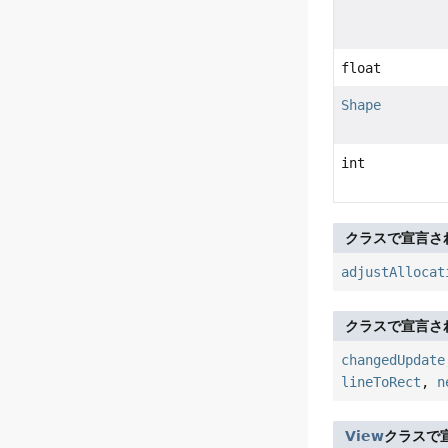
float
Shape
int
クラスで宣言さ
adjustAllocat
クラスで宣言さ
changedUpdate
lineToRect
,
n
View
クラスで