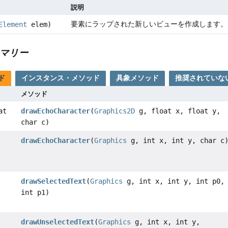
説明
要素にラップされた新しいビューを作成します。
Element
elem)
マリー
ド
インスタンス・メソッド
具象メソッド
推奨されていな
メソッド
at
drawEchoCharacter
(
Graphics2D
g, float x, float y,
char c)
drawEchoCharacter
(
Graphics
g, int x, int y, char c
drawSelectedText
(
Graphics
g, int x, int y, int p0,
int p1)
drawUnselectedText
(
Graphics
g, int x, int y,