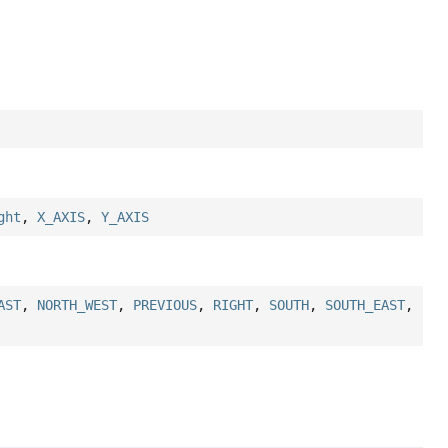
ght
,
X_AXIS
,
Y_AXIS
AST
,
NORTH_WEST
,
PREVIOUS
,
RIGHT
,
SOUTH
,
SOUTH_EAST
,