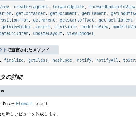
View
,
createFragment
,
forwardUpdate
,
forwardUpdateToView
ation
,
getContainer
,
getDocument
,
getElement
,
getEndOffs
PositionFrom
,
getParent
,
getStartOffset
,
getToolTipText
,
getViewIndex
,
insert
,
isVisible
,
modelToView
,
modelToVi
dateChildren
,
updateLayout
,
viewToModel
クト
で宣言されたメソッド
,
finalize
,
getClass
,
hashCode
,
notify
,
notifyAll
,
toStr
タの詳細
ew
rdView
(
Element
 elem)
れた新しいビューを作成します。