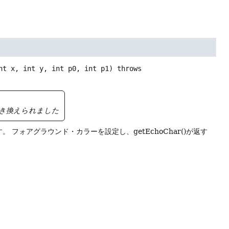
nt x, int y, int p0, int p1)
 throws 
き換えられました
す。
フォアグラウンド・カラーを設定し、getEchoChar()が返す