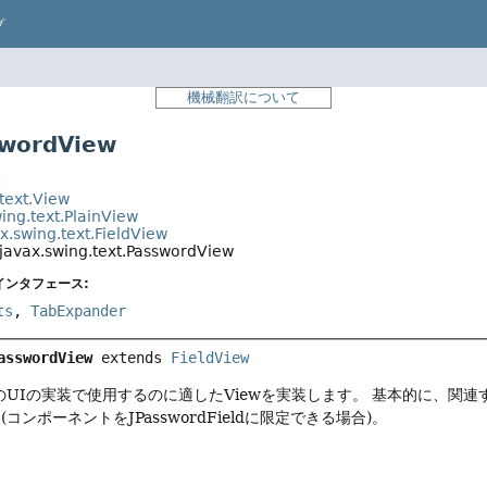
プ
機械翻訳について
wordView
t
text.View
ing.text.PlainView
x.swing.text.FieldView
javax.swing.text.PasswordView
インタフェース:
ts
,
TabExpander
asswordView
extends 
FieldView
ieldのUIの実装で使用するのに適したViewを実装します。
基本的に、関連
コンポーネントをJPasswordFieldに限定できる場合)。