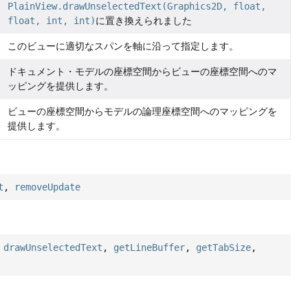
PlainView.drawUnselectedText(Graphics2D, float,
float, int, int)
に置き換えられました
このビューに適切なスパンを軸に沿って指定します。
ドキュメント・モデルの座標空間からビューの座標空間へのマ
ッピングを提供します。
ビューの座標空間からモデルの論理座標空間へのマッピングを
提供します。
t
,
removeUpdate
,
drawUnselectedText
,
getLineBuffer
,
getTabSize
,