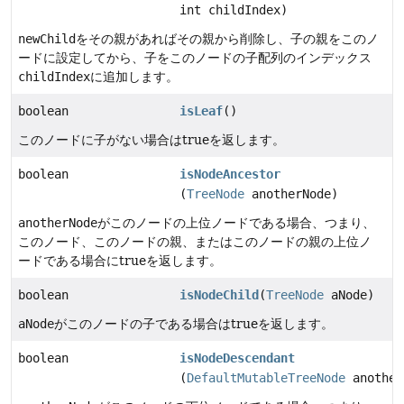
int childIndex)
newChild
をその親があればその親から削除し、子の親をこのノ
ードに設定してから、子をこのノードの子配列のインデックス
childIndex
に追加します。
boolean
isLeaf
()
このノードに子がない場合はtrueを返します。
boolean
isNodeAncestor
(
TreeNode
anotherNode)
anotherNode
がこのノードの上位ノードである場合、つまり、
このノード、このノードの親、またはこのノードの親の上位ノ
ードである場合にtrueを返します。
boolean
isNodeChild
(
TreeNode
aNode)
aNode
がこのノードの子である場合はtrueを返します。
boolean
isNodeDescendant
(
DefaultMutableTreeNode
another