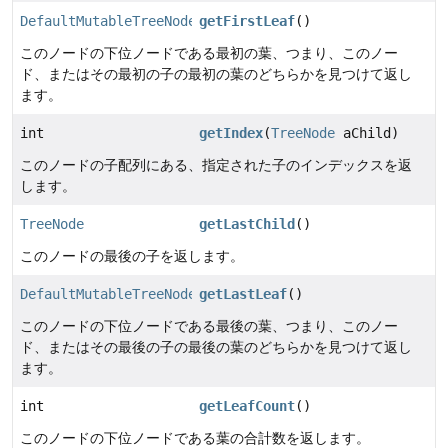
DefaultMutableTreeNode
getFirstLeaf
()
このノードの下位ノードである最初の葉、つまり、このノー
ド、またはその最初の子の最初の葉のどちらかを見つけて返し
ます。
int
getIndex
(
TreeNode
aChild)
このノードの子配列にある、指定された子のインデックスを返
します。
TreeNode
getLastChild
()
このノードの最後の子を返します。
DefaultMutableTreeNode
getLastLeaf
()
このノードの下位ノードである最後の葉、つまり、このノー
ド、またはその最後の子の最後の葉のどちらかを見つけて返し
ます。
int
getLeafCount
()
このノードの下位ノードである葉の合計数を返します。