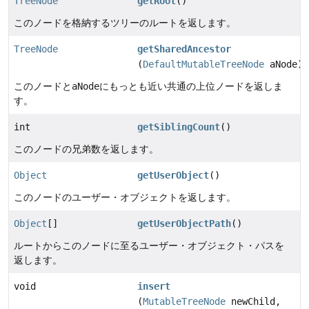
TreeNode
getRoot
()
このノードを格納するツリーのルートを返します。
TreeNode
getSharedAncestor
(
DefaultMutableTreeNode
aNode)
このノードと
aNode
にもっとも近い共通の上位ノードを返しま
す。
int
getSiblingCount
()
このノードの兄弟数を返します。
Object
getUserObject
()
このノードのユーザー・オブジェクトを返します。
Object
[]
getUserObjectPath
()
ルートからこのノードに至るユーザー・オブジェクト・パスを
返します。
void
insert
(
MutableTreeNode
newChild,