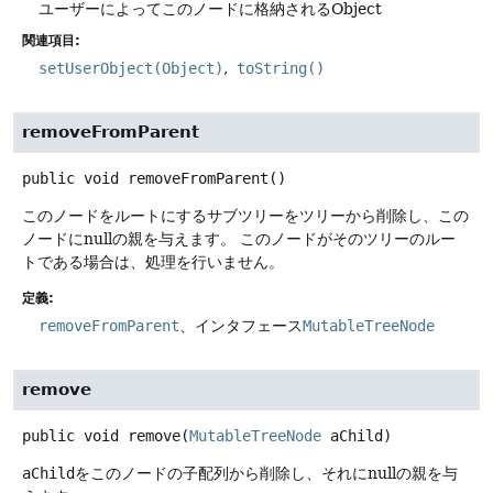
ユーザーによってこのノードに格納されるObject
関連項目:
setUserObject(Object)
toString()
removeFromParent
public
void
removeFromParent
()
このノードをルートにするサブツリーをツリーから削除し、この
ノードにnullの親を与えます。
このノードがそのツリーのルー
トである場合は、処理を行いません。
定義:
removeFromParent
、インタフェース
MutableTreeNode
remove
public
void
remove
(
MutableTreeNode
 aChild)
aChild
をこのノードの子配列から削除し、それにnullの親を与