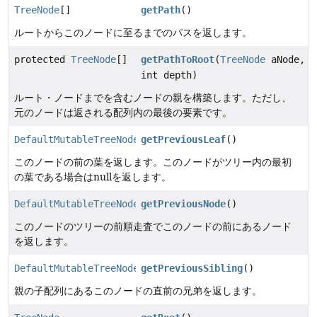
TreeNode
[]
getPath
()
ルートからこのノードに至るまでのパスを返します。
protected
TreeNode
[]
getPathToRoot
(
TreeNode
aNode,
int depth)
ルート・ノードまでを含むノードの親を構築します。ただし、
元のノードは返される配列内の最後の要素です。
DefaultMutableTreeNode
getPreviousLeaf
()
このノードの前の葉を返します。このノードがツリー内の最初
の葉である場合はnullを返します。
DefaultMutableTreeNode
getPreviousNode
()
このノードのツリーの前順走査でこのノードの前にあるノード
を返します。
DefaultMutableTreeNode
getPreviousSibling
()
親の子配列にあるこのノードの直前の兄弟を返します。