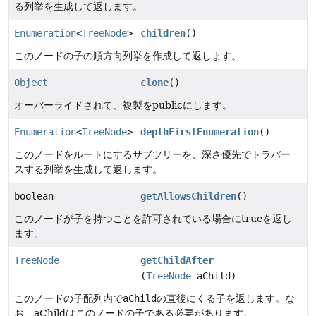
る列挙を生成して返します。
Enumeration
<
TreeNode
>
children
()
このノードの子の順方向列挙を作成して返します。
Object
clone
()
オーバーライドされて、複製をpublicにします。
Enumeration
<
TreeNode
>
depthFirstEnumeration
()
このノードをルートにするサブツリーを、深さ優先でトラバー
スする列挙を生成して返します。
boolean
getAllowsChildren
()
このノードが子を持つことを許可されている場合にtrueを返し
ます。
TreeNode
getChildAfter
(
TreeNode
aChild)
このノードの子配列内で
aChild
の直後にくる子を返します。な
お、aChildはこのノードの子である必要があります。