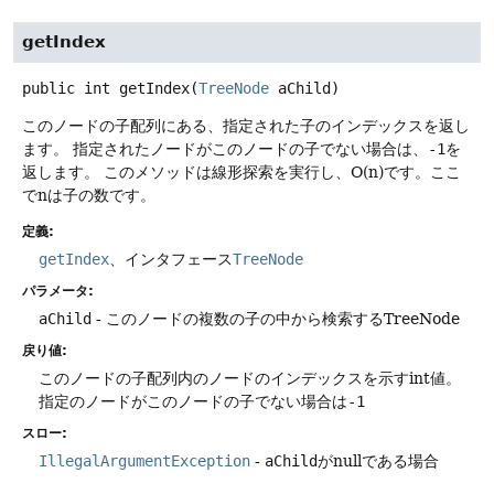
getIndex
public
int
getIndex
(
TreeNode
 aChild)
このノードの子配列にある、指定された子のインデックスを返し
ます。
指定されたノードがこのノードの子でない場合は、
-1
を
返します。
このメソッドは線形探索を実行し、O(n)です。ここ
でnは子の数です。
定義:
getIndex
、インタフェース
TreeNode
パラメータ:
aChild
- このノードの複数の子の中から検索するTreeNode
戻り値:
このノードの子配列内のノードのインデックスを示すint値。
指定のノードがこのノードの子でない場合は
-1
スロー:
IllegalArgumentException
-
aChild
がnullである場合