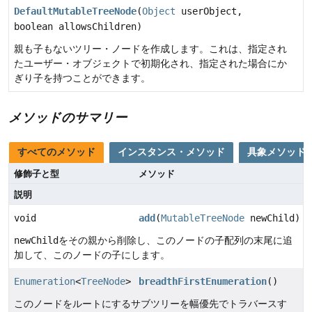
DefaultMutableTreeNode
(
Object
userObject,
boolean allowsChildren)
親も子もないツリー・ノードを作成します。これは、指定され
たユーザー・オブジェクトで初期化され、指定された場合にか
ぎり子を持つことができます。
メソッドのサマリー
すべてのメソッド
インスタンス・メソッド
具象メソッド
修飾子と型
メソッド
説明
void
add
(
MutableTreeNode
newChild)
newChild
をその親から削除し、このノードの子配列の末尾に追
加して、このノードの子にします。
Enumeration
<
TreeNode
>
breadthFirstEnumeration
()
このノードをルートにするサブツリーを幅優先でトラバースす