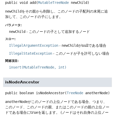
public
void
add
(
MutableTreeNode
 newChild)
newChild
をその親から削除し、このノードの子配列の末尾に追
加して、このノードの子にします。
パラメータ:
newChild
- このノードの子として追加するノード
スロー:
IllegalArgumentException
-
newChild
がnullである場合
IllegalStateException
- このノードが子を許可しない場合
関連項目:
insert(MutableTreeNode, int)
isNodeAncestor
public
boolean
isNodeAncestor
(
TreeNode
 anotherNode)
anotherNode
がこのノードの上位ノードである場合、つまり、
このノード、このノードの親、またはこのノードの親の上位ノー
ドである場合にtrueを返します。
(ノードはそれ自身の上位ノー