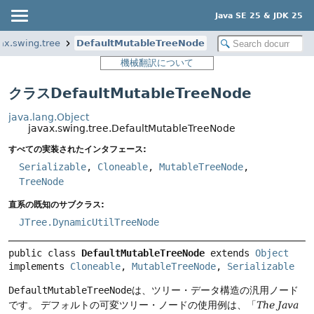
Java SE 25 & JDK 25
ax.swing.tree
DefaultMutableTreeNode
機械翻訳について
クラスDefaultMutableTreeNode
java.lang.Object
javax.swing.tree.DefaultMutableTreeNode
すべての実装されたインタフェース:
Serializable
,
Cloneable
,
MutableTreeNode
,
TreeNode
直系の既知のサブクラス:
JTree.DynamicUtilTreeNode
public class 
DefaultMutableTreeNode
extends 
Object
implements 
Cloneable
, 
MutableTreeNode
, 
Serializable
DefaultMutableTreeNode
は、ツリー・データ構造の汎用ノード
です。
デフォルトの可変ツリー・ノードの使用例は、「
The Java