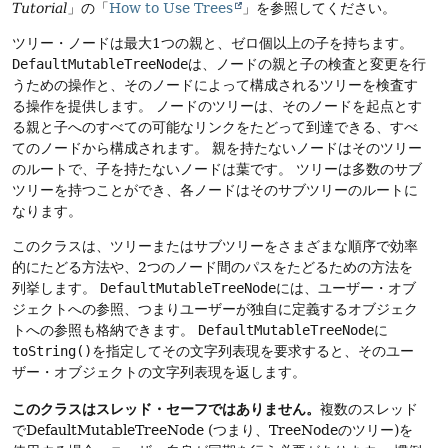
Tutorial
」の「
How to Use Trees
」を参照してください。
ツリー・ノードは最大1つの親と、ゼロ個以上の子を持ちます。
DefaultMutableTreeNode
は、ノードの親と子の検査と変更を行
うための操作と、そのノードによって構成されるツリーを検査す
る操作を提供します。
ノードのツリーは、そのノードを起点とす
る親と子へのすべての可能なリンクをたどって到達できる、すべ
てのノードから構成されます。
親を持たないノードはそのツリー
のルートで、子を持たないノードは葉です。
ツリーは多数のサブ
ツリーを持つことができ、各ノードはそのサブツリーのルートに
なります。
このクラスは、ツリーまたはサブツリーをさまざまな順序で効率
的にたどる方法や、2つのノード間のパスをたどるための方法を
列挙します。
DefaultMutableTreeNode
には、ユーザー・オブ
ジェクトへの参照、つまりユーザーが独自に定義するオブジェク
トへの参照も格納できます。
DefaultMutableTreeNode
に
toString()
を指定してその文字列表現を要求すると、そのユー
ザー・オブジェクトの文字列表現を返します。
このクラスはスレッド・セーフではありません。
複数のスレッド
でDefaultMutableTreeNode (つまり、TreeNodeのツリー)を