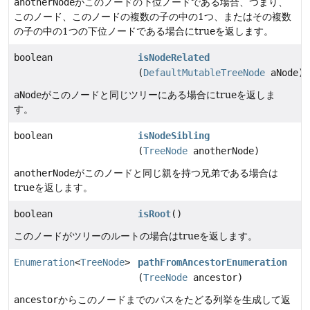
anotherNode
がこのノードの下位ノードである場合、つまり、
このノード、このノードの複数の子の中の1つ、またはその複数
の子の中の1つの下位ノードである場合にtrueを返します。
boolean
isNodeRelated
(
DefaultMutableTreeNode
aNode)
aNode
がこのノードと同じツリーにある場合にtrueを返しま
す。
boolean
isNodeSibling
(
TreeNode
anotherNode)
anotherNode
がこのノードと同じ親を持つ兄弟である場合は
trueを返します。
boolean
isRoot
()
このノードがツリーのルートの場合はtrueを返します。
Enumeration
<
TreeNode
>
pathFromAncestorEnumeration
(
TreeNode
ancestor)
ancestor
からこのノードまでのパスをたどる列挙を生成して返