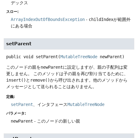
デックス
スロー:
ArrayIndexOutOfBoundsException
-
childIndex
が範囲外
にある場合
setParent
public
void
setParent
(
MutableTreeNode
 newParent)
このノードの親を
newParent
に設定しますが、親の子配列は変
更しません。
このメソッドは子の親を再び割り当てるために、
insert()
と
remove()
から呼び出されます。他のメソッドから
メッセージとして送られることはありません。
定義:
setParent
、インタフェース
MutableTreeNode
パラメータ:
newParent
- このノードの新しい親