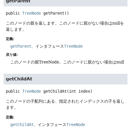
getParent
public
TreeNode
getParent
()
このノードの親を返します。このノードに親がない場合はnullを
返します。
定義:
getParent
、インタフェース
TreeNode
戻り値:
このノードの親TreeNode。このノードに親がない場合はnull
getChildAt
public
TreeNode
getChildAt
(int index)
このノードの子配列にある、指定されたインデックスの子を返し
ます。
定義:
getChildAt
、インタフェース
TreeNode