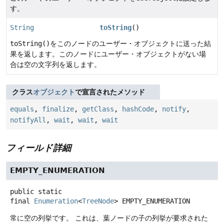
す。
String
toString
()
toString()
をこのノードのユーザー・オブジェクトに送った結
果を返します。このノードにユーザー・オブジェクトがない場
合は空の文字列を返します。
クラス
オブジェクト
で宣言されたメソッド
equals
,
finalize
,
getClass
,
hashCode
,
notify
,
notifyAll
,
wait
,
wait
,
wait
フィールド詳細
EMPTY_ENUMERATION
public static
final
Enumeration
<
TreeNode
>
EMPTY_ENUMERATION
常に空の列挙です。
これは、葉ノードの子の列挙が要求された