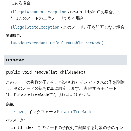
にある場合
IllegalArgumentException
-
newChild
がnullの場合、ま
たはこのノードの上位ノードである場合
IllegalStateException
- このノードが子を許可しない場合
関連項目:
isNodeDescendant(DefaultMutableTreeNode)
remove
public
void
remove
(int childIndex)
このノードの複数の子から、指定されたインデックスの子を削除
し、そのノードの親をnullに設定します。
削除する子ノード
は、
MutableTreeNode
でなければいけません。
定義:
remove
、インタフェース
MutableTreeNode
パラメータ:
childIndex
- このノードの子配列で削除する対象の子のイン