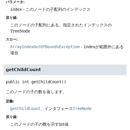
パラメータ:
index
- このノードの子配列のインデックス
戻り値:
このノードの子配列にある、指定されたインデックスの
TreeNode
スロー:
ArrayIndexOutOfBoundsException
-
index
が範囲外にある
場合
getChildCount
public
int
getChildCount
()
このノードの子の数を返します。
定義:
getChildCount
、インタフェース
TreeNode
戻り値:
このノードの子の数を示すint値