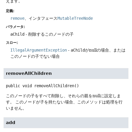
えます。
定義:
remove
、インタフェース
MutableTreeNode
パラメータ:
aChild
- 削除するこのノードの子
スロー:
IllegalArgumentException
-
aChild
がnullの場合、または
このノードの子でない場合
removeAllChildren
public
void
removeAllChildren
()
このノードの子をすべて削除し、それらの親をnullに設定しま
す。
このノードが子を持たない場合、このメソッドは処理を行
いません。
add