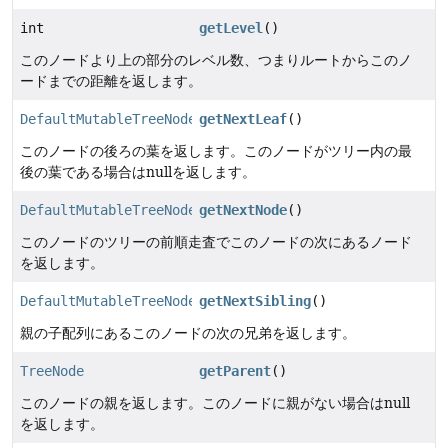
int
getLevel
()
このノードより上の部分のレベル数、つまりルートからこのノ
ードまでの距離を返します。
DefaultMutableTreeNode
getNextLeaf
()
このノードの後ろの葉を返します。このノードがツリー内の最
後の葉である場合はnullを返します。
DefaultMutableTreeNode
getNextNode
()
このノードのツリーの前順走査でこのノードの次にあるノード
を返します。
DefaultMutableTreeNode
getNextSibling
()
親の子配列にあるこのノードの次の兄弟を返します。
TreeNode
getParent
()
このノードの親を返します。このノードに親がない場合はnull
を返します。