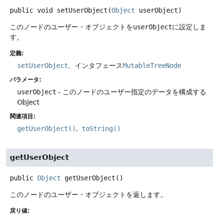
public
void
setUserObject
(
Object
 userObject)
このノードのユーザー・オブジェクトを
userObject
に設定しま
す。
定義:
setUserObject
、インタフェース
MutableTreeNode
パラメータ:
userObject
- このノードのユーザー指定のデータを構成する
Object
関連項目:
getUserObject()
toString()
getUserObject
public
Object
getUserObject
()
このノードのユーザー・オブジェクトを返します。
戻り値: