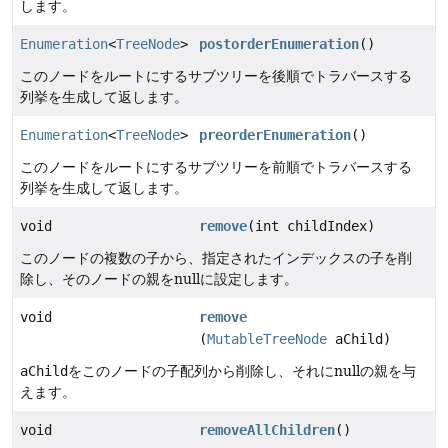
します。
Enumeration
<
TreeNode
>
postorderEnumeration
()
このノードをルートにするサブツリーを後順でトラバースする
列挙を生成して返します。
Enumeration
<
TreeNode
>
preorderEnumeration
()
このノードをルートにするサブツリーを前順でトラバースする
列挙を生成して返します。
void
remove
(int childIndex)
このノードの複数の子から、指定されたインデックスの子を削
除し、そのノードの親をnullに設定します。
void
remove
(
MutableTreeNode
aChild)
aChild
をこのノードの子配列から削除し、それにnullの親を与
えます。
void
removeAllChildren
()