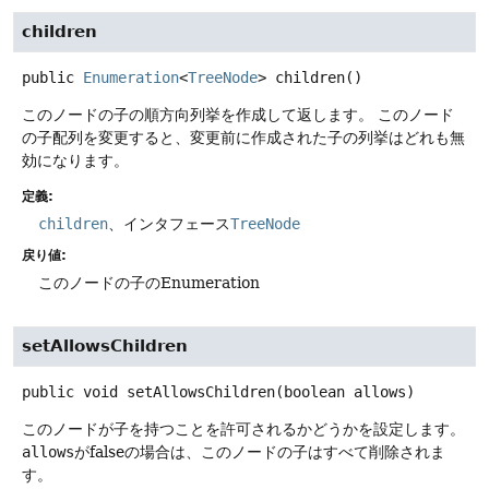
children
public
Enumeration
<
TreeNode
>
children
()
このノードの子の順方向列挙を作成して返します。
このノード
の子配列を変更すると、変更前に作成された子の列挙はどれも無
効になります。
定義:
children
、インタフェース
TreeNode
戻り値:
このノードの子のEnumeration
setAllowsChildren
public
void
setAllowsChildren
(boolean allows)
このノードが子を持つことを許可されるかどうかを設定します。
allows
がfalseの場合は、このノードの子はすべて削除されま
す。