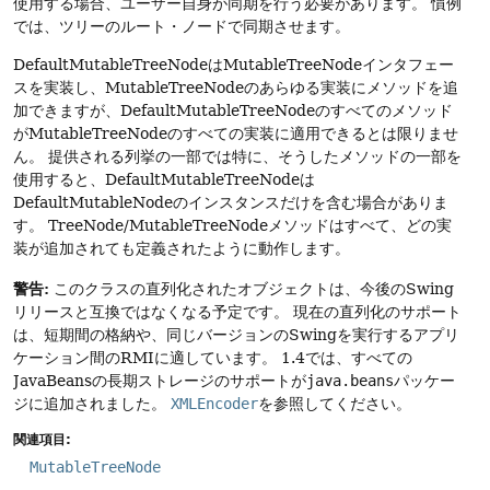
使用する場合、ユーザー自身が同期を行う必要があります。
慣例
では、ツリーのルート・ノードで同期させます。
DefaultMutableTreeNodeはMutableTreeNodeインタフェー
スを実装し、MutableTreeNodeのあらゆる実装にメソッドを追
加できますが、DefaultMutableTreeNodeのすべてのメソッド
がMutableTreeNodeのすべての実装に適用できるとは限りませ
ん。
提供される列挙の一部では特に、そうしたメソッドの一部を
使用すると、DefaultMutableTreeNodeは
DefaultMutableNodeのインスタンスだけを含む場合がありま
す。
TreeNode/MutableTreeNodeメソッドはすべて、どの実
装が追加されても定義されたように動作します。
警告:
このクラスの直列化されたオブジェクトは、今後のSwing
リリースと互換ではなくなる予定です。
現在の直列化のサポート
は、短期間の格納や、同じバージョンのSwingを実行するアプリ
ケーション間のRMIに適しています。
1.4では、すべての
JavaBeansの長期ストレージのサポートが
java.beans
パッケー
ジに追加されました。
XMLEncoder
を参照してください。
関連項目:
MutableTreeNode