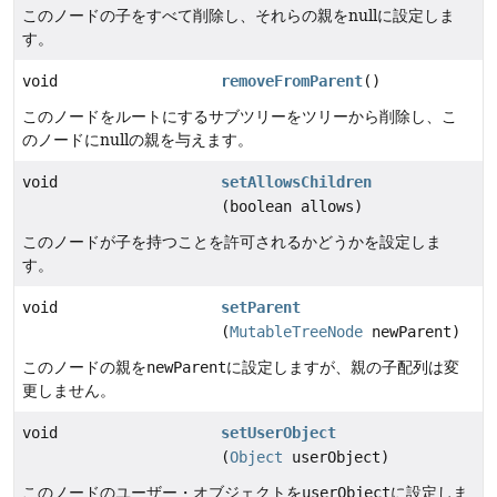
このノードの子をすべて削除し、それらの親をnullに設定しま
す。
void
removeFromParent
()
このノードをルートにするサブツリーをツリーから削除し、こ
のノードにnullの親を与えます。
void
setAllowsChildren
(boolean allows)
このノードが子を持つことを許可されるかどうかを設定しま
す。
void
setParent
(
MutableTreeNode
newParent)
このノードの親を
newParent
に設定しますが、親の子配列は変
更しません。
void
setUserObject
(
Object
userObject)
このノードのユーザー・オブジェクトを
userObject
に設定しま