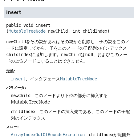
insert
public
void
insert
(
MutableTreeNode
 newChild, int childIndex)
newChild
をその親があればその親から削除し、子の親をこのノ
ードに設定してから、子をこのノードの子配列のインデックス
childIndex
に追加します。
newChild
はnull、およびこのノー
ドの上位ノードにすることはできません。
定義:
insert
、インタフェース
MutableTreeNode
パラメータ:
newChild
- このノードより下位の部分に挿入する
MutableTreeNode
childIndex
- このノードの挿入先である、このノードの子配
列のインデックス
スロー:
ArrayIndexOutOfBoundsException
-
childIndex
が範囲外