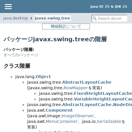
Java SE 25 & JDK 25
java.desktop
javax.swing.tree
機械翻訳について
パッケージjavax.swing.treeの階層
パッケージ階層:
すべてのパッケージ
クラス階層
java.lang.
Object
javax.swing.tree.
AbstractLayoutCache
(javax.swing.tree.
RowMapper
を実装)
javax.swing.tree.
FixedHeightLayoutCach
javax.swing.tree.
VariableHeightLayoutCa
javax.swing.tree.
AbstractLayoutCache.NodeDi
java.awt.
Component
(java.awt.image.
ImageObserver
、
java.awt.
MenuContainer
、java.io.
Serializable
を
実装)