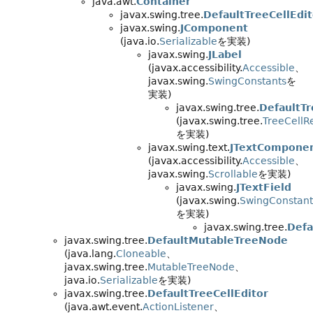
java.awt.
Container
javax.swing.tree.
DefaultTreeCellEdit
javax.swing.
JComponent
(java.io.
Serializable
を実装)
javax.swing.
JLabel
(javax.accessibility.
Accessible
、
javax.swing.
SwingConstants
を
実装)
javax.swing.tree.
DefaultT
(javax.swing.tree.
TreeCellR
を実装)
javax.swing.text.
JTextCompone
(javax.accessibility.
Accessible
、
javax.swing.
Scrollable
を実装)
javax.swing.
JTextField
(javax.swing.
SwingConstant
を実装)
javax.swing.tree.
Defa
javax.swing.tree.
DefaultMutableTreeNode
(java.lang.
Cloneable
、
javax.swing.tree.
MutableTreeNode
、
java.io.
Serializable
を実装)
javax.swing.tree.
DefaultTreeCellEditor
(java.awt.event.
ActionListener
、