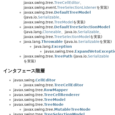
javax.swing.tree.
TreeCellEditor
、
javax.swing.event.
TreeSelectionListener
を実装)
javax.swing.tree.
DefaultTreeModel
(java.io.
Serializable
、
javax.swing.tree.
TreeModel
を実装)
javax.swing.tree.
DefaultTreeSelectionModel
(java.lang.
Cloneable
、java.io.
Serializable
、
javax.swing.tree.
TreeSelectionModel
を実装)
java.lang.
Throwable
(java.io.
Serializable
を実装)
java.lang.
Exception
javax.swing.tree.
ExpandVetoExcepti
javax.swing.tree.
TreePath
(java.io.
Serializable
を実装)
インタフェース階層
javax.swing.
CellEditor
javax.swing.tree.
TreeCellEditor
javax.swing.tree.
RowMapper
javax.swing.tree.
TreeCellRenderer
javax.swing.tree.
TreeModel
javax.swing.tree.
TreeNode
javax.swing.tree.
MutableTreeNode
javax.swing.tree.
TreeSelectionModel