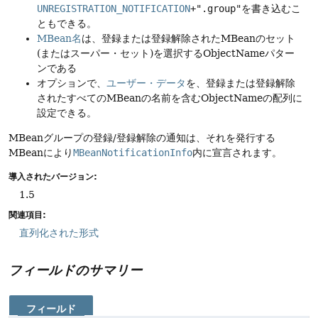
UNREGISTRATION_NOTIFICATION
+".group"
を書き込むこ
ともできる。
MBean名
は、登録または登録解除されたMBeanのセット
(またはスーパー・セット)を選択するObjectNameパター
ンである
オプションで、
ユーザー・データ
を、登録または登録解除
されたすべてのMBeanの名前を含むObjectNameの配列に
設定できる。
MBeanグループの登録/登録解除の通知は、それを発行する
MBeanにより
MBeanNotificationInfo
内に宣言されます。
導入されたバージョン:
1.5
関連項目:
直列化された形式
フィールドのサマリー
フィールド