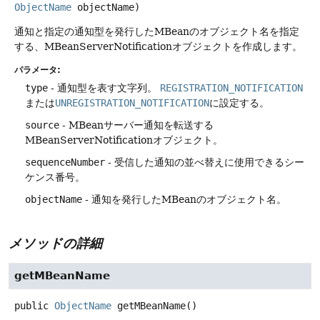
ObjectName
 objectName)
通知と指定の通知型を発行したMBeanのオブジェクト名を指定
する、MBeanServerNotificationオブジェクトを作成します。
パラメータ:
type
- 通知型を表す文字列。
REGISTRATION_NOTIFICATION
または
UNREGISTRATION_NOTIFICATION
に設定する。
source
- MBeanサーバー通知を転送する
MBeanServerNotificationオブジェクト。
sequenceNumber
- 受信した通知の並べ替えに使用できるシー
ケンス番号。
objectName
- 通知を発行したMBeanのオブジェクト名。
メソッドの詳細
getMBeanName
public
ObjectName
getMBeanName
()