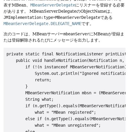
表すMBean、
MBeanServerDelegate
にリスナーを登録する必要
があります。
MBeanServerDelegateのObjectNameは、
JMImplementation:type=MBeanServerDelegate
である
MBeanServerDelegate.DELEGATE_NAME
です。
次のコードは、MBeanサーバー
mbeanServer
にMBeanが登録ま
たは登録解除されるたびにメッセージを出力します。
private static final NotificationListener printListen
    public void handleNotification(Notification n, Obj
        if (!(n instanceof MBeanServerNotification)) {
            System.out.println("Ignored notification 
            return;

        }

        MBeanServerNotification mbsn = (MBeanServerNot
        String what;

        if (n.getType().equals(MBeanServerNotificatio
            what = "MBean registered";

        else if (n.getType().equals(MBeanServerNotifi
            what = "MBean unregistered";

        else
