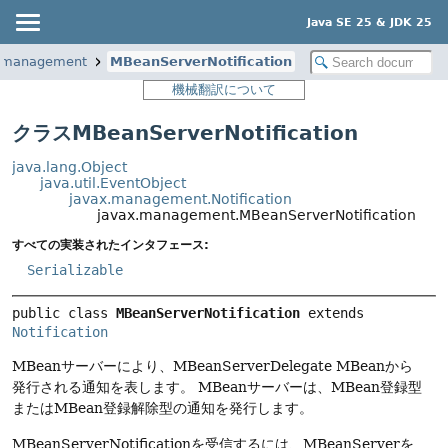
Java SE 25 & JDK 25
.management
MBeanServerNotification
機械翻訳について
クラスMBeanServerNotification
java.lang.Object
java.util.EventObject
javax.management.Notification
javax.management.MBeanServerNotification
すべての実装されたインタフェース:
Serializable
public class 
MBeanServerNotification
extends 
Notification
MBeanサーバーにより、MBeanServerDelegate MBeanから
発行される通知を表します。
MBeanサーバーは、MBean登録型
またはMBean登録解除型の通知を発行します。
MBeanServerNotificationを受信するには、MBeanServerを