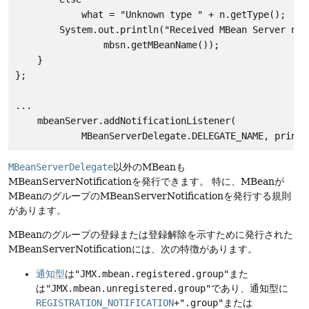
            what = "Unknown type " + n.getType();

        System.out.println("Received MBean Server not
                mbsn.getMBeanName());

    }

};

...

    mbeanServer.addNotificationListener(

MBeanServerDelegate
以外のMBeanも
MBeanServerNotificationを発行できます。
特に、MBeanが
MBeanのグループのMBeanServerNotificationを発行する規則
があります。
MBeanのグループの登録または登録解除を示すために発行された
MBeanServerNotificationには、次の特徴があります。
通知型
は
"JMX.mbean.registered.group"
また
は
"JMX.mbean.unregistered.group"
であり、通知型に
REGISTRATION_NOTIFICATION
+".group"
または