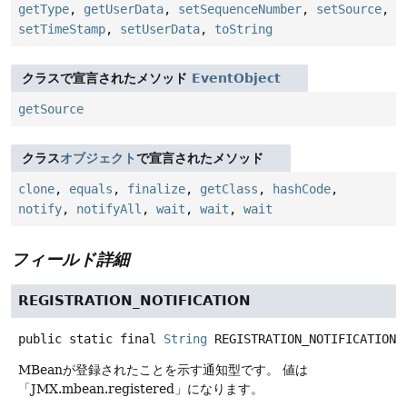
getType
,
getUserData
,
setSequenceNumber
,
setSource
,
setTimeStamp
,
setUserData
,
toString
クラスで宣言されたメソッド
EventObject
getSource
クラス
オブジェクト
で宣言されたメソッド
clone
,
equals
,
finalize
,
getClass
,
hashCode
,
notify
,
notifyAll
,
wait
,
wait
,
wait
フィールド詳細
REGISTRATION_NOTIFICATION
public static final
String
REGISTRATION_NOTIFICATION
MBeanが登録されたことを示す通知型です。
値は
「JMX.mbean.registered」になります。