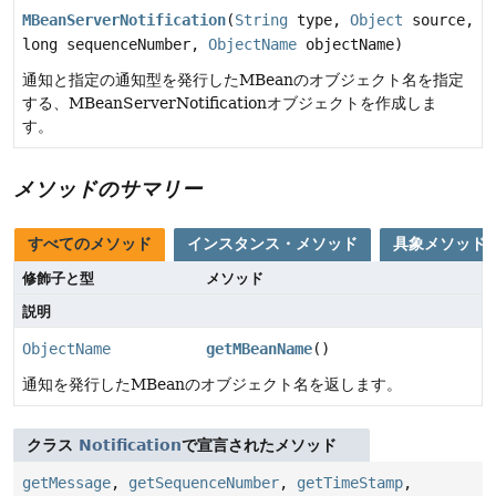
MBeanServerNotification
(
String
type,
Object
source,
long sequenceNumber,
ObjectName
objectName)
通知と指定の通知型を発行したMBeanのオブジェクト名を指定
する、MBeanServerNotificationオブジェクトを作成しま
す。
メソッドのサマリー
すべてのメソッド
インスタンス・メソッド
具象メソッド
修飾子と型
メソッド
説明
ObjectName
getMBeanName
()
通知を発行したMBeanのオブジェクト名を返します。
クラス
Notification
で宣言されたメソッド
getMessage
,
getSequenceNumber
,
getTimeStamp
,