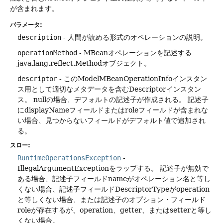
が含まれます。
パラメータ:
description
- 人間が読める形式のオペレーションの説明。
operationMethod
- MBeanオペレーションを記述する
java.lang.reflect.Methodオブジェクト。
descriptor
- このModelMBeanOperationInfoインスタン
ス用として適切なメタデータを含むDescriptorインスタン
ス。
nullの場合、デフォルトの記述子が作成される。
記述子
にdisplayNameフィールドまたはroleフィールドが含まれな
い場合、見つからないフィールドがデフォルト値で追加され
る。
スロー:
RuntimeOperationsException
-
IllegalArgumentExceptionをラップする。
記述子が無効で
ある場合、記述子フィールドnameがオペレーション名と等し
くない場合、記述子フィールドDescriptorTypeがoperation
と等しくない場合、または記述子のオプション・フィールド
roleが存在するが、operation、getter、またはsetterと等し
くない場合。