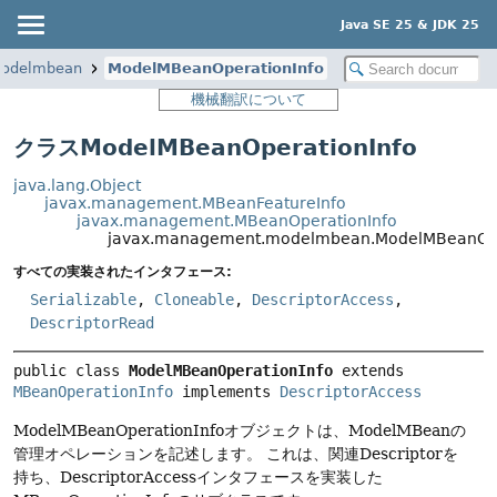
Java SE 25 & JDK 25
modelmbean
ModelMBeanOperationInfo
機械翻訳について
クラスModelMBeanOperationInfo
java.lang.Object
javax.management.MBeanFeatureInfo
javax.management.MBeanOperationInfo
javax.management.modelmbean.ModelMBeanOpe
すべての実装されたインタフェース:
Serializable
,
Cloneable
,
DescriptorAccess
,
DescriptorRead
public class 
ModelMBeanOperationInfo
extends 
MBeanOperationInfo
 implements 
DescriptorAccess
ModelMBeanOperationInfoオブジェクトは、ModelMBeanの
管理オペレーションを記述します。
これは、関連Descriptorを
持ち、DescriptorAccessインタフェースを実装した