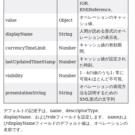
IOR、
RMIReference。
オペレーションのキャッ
value
Object
シュ値。
人間が読める形式のオペ
displayName
String
レーションの表示名。
キャッシュ値の有効期
currencyTimeLimit
Number
間。
キャッシュ値が設定され
lastUpdatedTimeStamp
Number
た時刻。
1 - 4の値のうち1: 常に
visibility
Number
可視4:ほとんど不可視。
オペレーションの表現方
presentationString
String
法を説明するための
XML形式の文字列
デフォルトの記述子は、name、descriptorType、
displayName、およびroleフィールドを設定します。
nameおよ
びdisplayNameフィールドのデフォルト値は、オペレーションの
名前です。