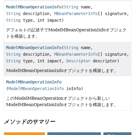
ModelMBeanOperationInfo
(
String
name,
String
description,
MBeanParameterInfo
[] signature,
String
type, int impact)
デフォルトの記述子でModelMBeanOperationInfoオブジェク
トを構築します。
ModelMBeanOperationInfo
(
String
name,
String
description,
MBeanParameterInfo
[] signature,
String
type, int impact,
Descriptor
descriptor)
ModelMBeanOperationInfoオブジェクトを構築します。
ModelMBeanOperationInfo
(
ModelMBeanOperationInfo
inInfo)
このModelMBeanOperationオブジェクトから新しい
ModelMBeanOperationInfoオブジェクトを構築します。
メソッドのサマリー