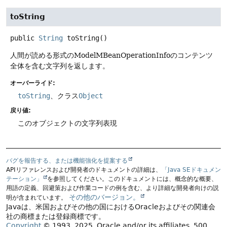
toString
public
String
toString
()
人間が読める形式のModelMBeanOperationInfoのコンテンツ
全体を含む文字列を返します。
オーバーライド:
toString
、クラス
Object
戻り値:
このオブジェクトの文字列表現
バグを報告する、または機能強化を提案する
APIリファレンスおよび開発者のドキュメントの詳細は、
「Java SEドキュメン
テーション」
を参照してください。このドキュメントには、概念的な概要、
用語の定義、回避策および作業コードの例を含む、より詳細な開発者向けの説
その他のバージョン。
明が含まれています。
Javaは、米国およびその他の国におけるOracleおよびその関連会
社の商標または登録商標です。
Copyright
© 1993, 2025, Oracle and/or its affiliates, 500