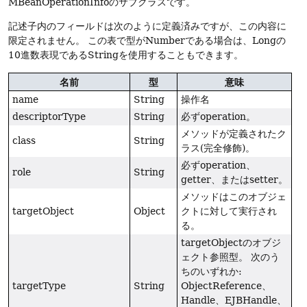
MBeanOperationInfoのサブクラスです。
記述子内のフィールドは次のように定義済みですが、この内容に
限定されません。
この表で型がNumberである場合は、Longの
10進数表現であるStringを使用することもできます。
名前
型
意味
name
String
操作名
descriptorType
String
必ずoperation。
メソッドが定義されたク
class
String
ラス(完全修飾)。
必ずoperation、
role
String
getter、またはsetter。
メソッドはこのオブジェ
targetObject
Object
クトに対して実行され
る。
targetObjectのオブジ
ェクト参照型。
次のう
ちのいずれか:
targetType
String
ObjectReference、
Handle、EJBHandle、