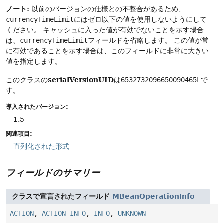
ノート:
以前のバージョンの仕様との不整合があるため、
currencyTimeLimit
にはゼロ以下の値を使用しないようにして
ください。
キャッシュに入った値が有効でないことを示す場合
は、
currencyTimeLimit
フィールドを省略します。
この値が常
に有効であることを示す場合は、このフィールドに非常に大きい
値を指定します。
serialVersionUID
このクラスの
は
6532732096650090465L
で
す。
導入されたバージョン:
1.5
関連項目:
直列化された形式
フィールドのサマリー
クラスで宣言されたフィールド
MBeanOperationInfo
ACTION
,
ACTION_INFO
,
INFO
,
UNKNOWN