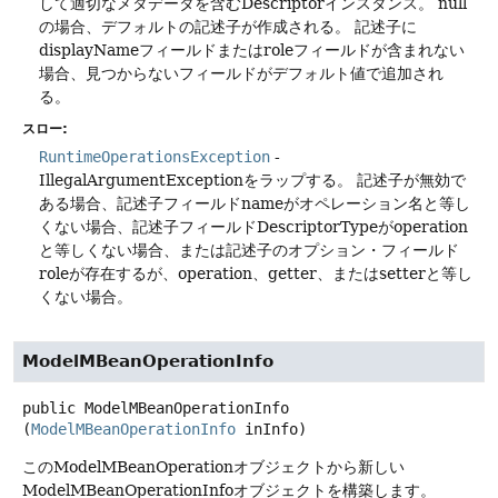
して適切なメタデータを含むDescriptorインスタンス。
null
の場合、デフォルトの記述子が作成される。
記述子に
displayNameフィールドまたはroleフィールドが含まれない
場合、見つからないフィールドがデフォルト値で追加され
る。
スロー:
RuntimeOperationsException
-
IllegalArgumentExceptionをラップする。
記述子が無効で
ある場合、記述子フィールドnameがオペレーション名と等し
くない場合、記述子フィールドDescriptorTypeがoperation
と等しくない場合、または記述子のオプション・フィールド
roleが存在するが、operation、getter、またはsetterと等し
くない場合。
ModelMBeanOperationInfo
public
ModelMBeanOperationInfo
(
ModelMBeanOperationInfo
 inInfo)
このModelMBeanOperationオブジェクトから新しい
ModelMBeanOperationInfoオブジェクトを構築します。