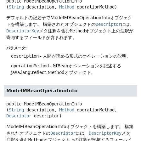
public
ModelMBeanOperationInfo
(
String
 description, 
Method
 operationMethod)
デフォルトの記述子でModelMBeanOperationInfoオブジェク
トを構築します。
構築されたオブジェクトの
Descriptor
には、
DescriptorKey
メタ注釈を含む
Method
オブジェクト上の注釈が
寄与するフィールドが含まれます。
パラメータ:
description
- 人間が読める形式のオペレーションの説明。
operationMethod
- MBeanオペレーションを記述する
java.lang.reflect.Methodオブジェクト。
ModelMBeanOperationInfo
public
ModelMBeanOperationInfo
(
String
 description, 
Method
 operationMethod, 
Descriptor
 descriptor)
ModelMBeanOperationInfoオブジェクトを構築します。
構築
されたオブジェクトの
Descriptor
には、
DescriptorKey
メタ
注釈を含む
Method
オブジェクト上の注釈が寄与するフィールド