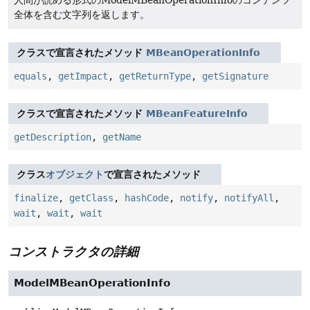
人間が読める形式のModelMBeanOperationInfoのコンテンツ
全体を含む文字列を返します。
クラスで宣言されたメソッド
MBeanOperationInfo
equals
,
getImpact
,
getReturnType
,
getSignature
クラスで宣言されたメソッド
MBeanFeatureInfo
getDescription
,
getName
クラス
オブジェクト
で宣言されたメソッド
finalize
,
getClass
,
hashCode
,
notify
,
notifyAll
,
wait
,
wait
,
wait
コンストラクタの詳細
ModelMBeanOperationInfo