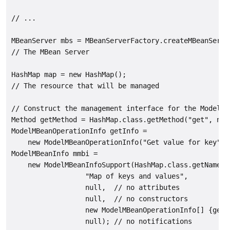
// ...

MBeanServer mbs = MBeanServerFactory.createMBeanServer
// The MBean Server

HashMap map = new HashMap();

// The resource that will be managed

// Construct the management interface for the Model MB
Method getMethod = HashMap.class.getMethod("get", new
ModelMBeanOperationInfo getInfo =

    new ModelMBeanOperationInfo("Get value for key", g
ModelMBeanInfo mmbi =

    new ModelMBeanInfoSupport(HashMap.class.getName(),
                  "Map of keys and values",

                  null,  // no attributes

                  null,  // no constructors

                  new ModelMBeanOperationInfo[] {getIn
                  null); // no notifications
