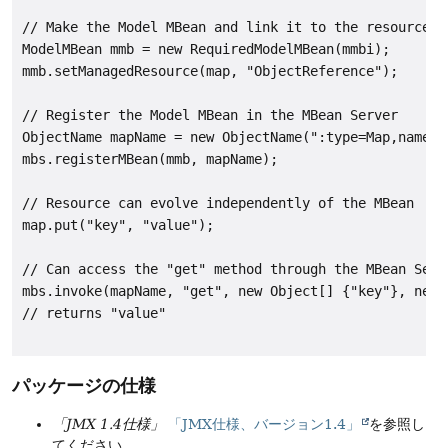
// Make the Model MBean and link it to the resource

ModelMBean mmb = new RequiredModelMBean(mmbi);

mmb.setManagedResource(map, "ObjectReference");

// Register the Model MBean in the MBean Server

ObjectName mapName = new ObjectName(":type=Map,name=wh
mbs.registerMBean(mmb, mapName);

// Resource can evolve independently of the MBean

map.put("key", "value");

// Can access the "get" method through the MBean Serve
mbs.invoke(mapName, "get", new Object[] {"key"}, new 
// returns "value"

パッケージの仕様
「JMX 1.4仕様」
「JMX仕様、バージョン1.4」
を参照し
てください。