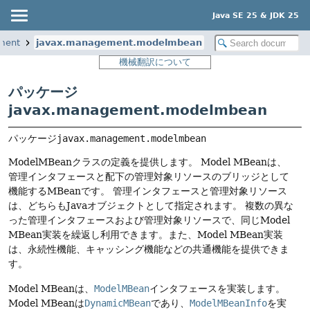
Java SE 25 & JDK 25
ment
javax.management.modelmbean
機械翻訳について
パッケージ
javax.management.modelmbean
パッケージ
javax.management.modelmbean
ModelMBeanクラスの定義を提供します。
Model MBeanは、
管理インタフェースと配下の管理対象リソースのブリッジとして
機能するMBeanです。
管理インタフェースと管理対象リソース
は、どちらもJavaオブジェクトとして指定されます。
複数の異な
った管理インタフェースおよび管理対象リソースで、同じModel
MBean実装を繰返し利用できます。また、Model MBean実装
は、永続性機能、キャッシング機能などの共通機能を提供できま
す。
Model MBeanは、
ModelMBean
インタフェースを実装します。
Model MBeanは
DynamicMBean
であり、
ModelMBeanInfo
を実