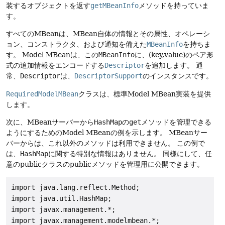
装するオブジェクトを返す
getMBeanInfo
メソッドを持っていま
す。
すべてのMBeanは、MBean自体の情報とその属性、オペレーシ
ョン、コンストラクタ、および通知を備えた
MBeanInfo
を持ちま
す。
Model MBeanは、この
MBeanInfo
に、(key,value)のペア形
式の追加情報をエンコードする
Descriptor
を追加します。
通
常、
Descriptor
は、
DescriptorSupport
のインスタンスです。
RequiredModelMBean
クラスは、標準Model MBean実装を提供
します。
次に、MBeanサーバーから
HashMap
の
get
メソッドを管理できる
ようにするためのModel MBeanの例を示します。
MBeanサー
バーからは、これ以外のメソッドは利用できません。
この例で
は、
HashMap
に関する特別な情報はありません。
同様にして、任
意のpublicクラスのpublicメソッドを管理用に公開できます。
import java.lang.reflect.Method;

import java.util.HashMap;

import javax.management.*;

import javax.management.modelmbean.*;
