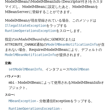
ModelMBeanのModelMBeanInfo (Descriptor付き)をカスタ
マイズし、ModelMBeanに設定したあと、ModelMBeanを
MBeanServerに登録することができます。
ModelMBeanが現在登録されている場合、このメソッドは
IllegalStateException
をラップする
RuntimeOperationsException
をスローします。
指定の
inModelMBeanInfo
に
GENERIC
または
ATTRIBUTE_CHANGE
通知の
ModelMBeanNotificationInfo
が含
まれない場合、RequiredModelMBeanにより、デフォルトの
ModelMBeanNotificationInfo
が提供されます。
定義:
setModelMBeanInfo
、インタフェース
ModelMBean
パラメータ:
mbi
- ModelMBeanによって使用されるModelMBeanInfoオ
ブジェクト。
スロー:
MBeanException
- 分散通信Exceptionをラップする。
RuntimeOperationsException
-