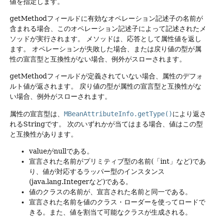
値を指定します。
getMethodフィールドに有効なオペレーション記述子の名前が
含まれる場合、このオペレーション記述子によって記述されたメ
ソッドが実行されます。
メソッドは、応答として属性値を返し
ます。
オペレーションが失敗した場合、または戻り値の型が属
性の宣言型と互換性がない場合、例外がスローされます。
getMethodフィールドが定義されていない場合、属性のデフォ
ルト値が返されます。
戻り値の型が属性の宣言型と互換性がな
い場合、例外がスローされます。
属性の宣言型は、
MBeanAttributeInfo.getType()
により返さ
れるStringです。
次のいずれかが当てはまる場合、値はこの型
と互換性があります。
valueがnullである。
宣言された名前がプリミティブ型の名前(「int」など)であ
り、値が対応するラッパー型のインスタンス
(java.lang.Integerなど)である。
値のクラスの名前が、宣言された名前と同一である。
宣言された名前を値のクラス・ローダーを使ってロードで
きる。また、値を割当て可能なクラスが生成される。