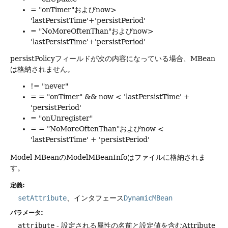
= "onTimer"およびnow>
'lastPersistTime'+'persistPeriod'
= "NoMoreOftenThan"およびnow>
'lastPersistTime'+'persistPeriod'
persistPolicyフィールドが次の内容になっている場合、MBean
は格納されません。
!= "never"
= = "onTimer" && now < 'lastPersistTime' +
'persistPeriod'
= "onUnregister"
= = "NoMoreOftenThan"およびnow <
'lastPersistTime' + 'persistPeriod'
Model MBeanのModelMBeanInfoはファイルに格納されま
す。
定義:
setAttribute
、インタフェース
DynamicMBean
パラメータ:
attribute
- 設定される属性の名前と設定値を含むAttribute