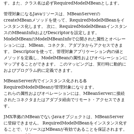
す。また、クラス名は必ずRequiredModelMBeanとします。
管理対象になるJavaリソースは、MBeanServerの
createMBeanメソッドを使って、RequiredModelMBeanをイ
ンスタンス化します。
次に、RequiredModelMBeanインスタン
スのMBeanInfoおよびDescriptorを設定します。
ModelMBeanのModelMBeanInfoで公開された属性とオペレー
ションには、MBean、コネクタ、アダプタからアクセスできま
す。
Descriptorを使って、管理対象アプリケーション内の値と
メソッドを定義し、ModelMBeanの属性およびオペレーションに
マップすることができます。
このマッピングは、実行時に動的に
およびプログラム的に定義できます。
MBeanServer内でインスタンス化される各
RequiredModelMBeanが管理対象になります。
これらの属性およびオペレーションには、MBeanServerに接続
されたコネクタまたはアダプタ経由でリモート・アクセスできま
す。
JMX準拠のMBeanでないJavaオブジェクトは、MBeanServer
に登録できません。
RequiredModelMBeanをインスタンス化す
ることで、リソースはMBeanが有効であることを保証されます。