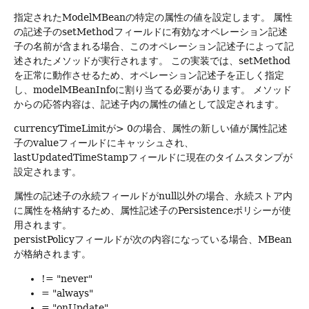
指定されたModelMBeanの特定の属性の値を設定します。
属性
の記述子のsetMethodフィールドに有効なオペレーション記述
子の名前が含まれる場合、このオペレーション記述子によって記
述されたメソッドが実行されます。
この実装では、setMethod
を正常に動作させるため、オペレーション記述子を正しく指定
し、modelMBeanInfoに割り当てる必要があります。
メソッド
からの応答内容は、記述子内の属性の値として設定されます。
currencyTimeLimitが> 0の場合、属性の新しい値が属性記述
子のvalueフィールドにキャッシュされ、
lastUpdatedTimeStampフィールドに現在のタイムスタンプが
設定されます。
属性の記述子の永続フィールドがnull以外の場合、永続ストア内
に属性を格納するため、属性記述子のPersistenceポリシーが使
用されます。
persistPolicyフィールドが次の内容になっている場合、MBean
が格納されます。
!= "never"
= "always"
= "onUpdate"