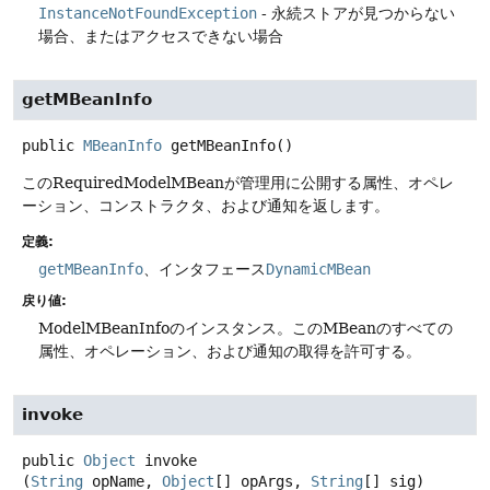
InstanceNotFoundException
- 永続ストアが見つからない
場合、またはアクセスできない場合
getMBeanInfo
public
MBeanInfo
getMBeanInfo
()
このRequiredModelMBeanが管理用に公開する属性、オペレ
ーション、コンストラクタ、および通知を返します。
定義:
getMBeanInfo
、インタフェース
DynamicMBean
戻り値:
ModelMBeanInfoのインスタンス。このMBeanのすべての
属性、オペレーション、および通知の取得を許可する。
invoke
public
Object
invoke
(
String
 opName, 
Object
[] opArgs, 
String
[] sig)