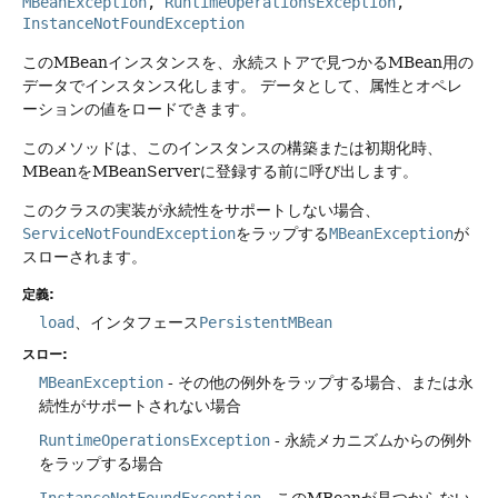
MBeanException
, 
RuntimeOperationsException
, 
InstanceNotFoundException
このMBeanインスタンスを、永続ストアで見つかるMBean用の
データでインスタンス化します。
データとして、属性とオペレ
ーションの値をロードできます。
このメソッドは、このインスタンスの構築または初期化時、
MBeanをMBeanServerに登録する前に呼び出します。
このクラスの実装が永続性をサポートしない場合、
ServiceNotFoundException
をラップする
MBeanException
が
スローされます。
定義:
load
、インタフェース
PersistentMBean
スロー:
MBeanException
- その他の例外をラップする場合、または永
続性がサポートされない場合
RuntimeOperationsException
- 永続メカニズムからの例外
をラップする場合
InstanceNotFoundException
- このMBeanが見つからない