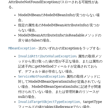
AttributeNotFoundExceptionがスローされる可能性があ
る。
ModelMBeanのModelMBeanInfoが見つからない場
合。
指定の属性名のModelMBeanAttributeInfoが見つか
らない場合。
ModelMBeanAttributeInfoのisReadableメソッドの
戻り値がfalseの場合。
MBeanException
- 次のいずれかのExceptionをラップする:
InvalidAttributeValueException
: 属性の取得メソ
ッドから受け取った値の型が不正な場合、または属性の
記述子内にgetMethodフィールドが定義されておら
ず、デフォルト値が存在しない場合。
ServiceNotFoundException
: 属性の取得メソッドに
対してModelMBeanOperationInfoが定義されていな
い場合、ModelMBeanOperationInfoに記述子が関連
付けられていない場合、または管理対象のリソースが
nullの場合。
InvalidTargetObjectTypeException
。targetType
フィールドの値がobjectReferenceでない場合。