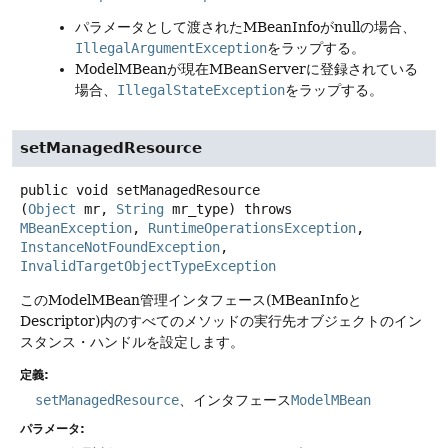
パラメータとして渡されたMBeanInfoがnullの場合、
IllegalArgumentException
をラップする。
ModelMBeanが現在MBeanServerに登録されている
場合、
IllegalStateException
をラップする。
setManagedResource
public
void
setManagedResource
(
Object
 mr, 
String
 mr_type)
throws
MBeanException
, 
RuntimeOperationsException
, 
InstanceNotFoundException
, 
InvalidTargetObjectTypeException
このModelMBean管理インタフェース(MBeanInfoと
Descriptor)内のすべてのメソッドの実行先オブジェクトのイン
スタンス・ハンドルを設定します。
定義:
setManagedResource
、インタフェース
ModelMBean
パラメータ: