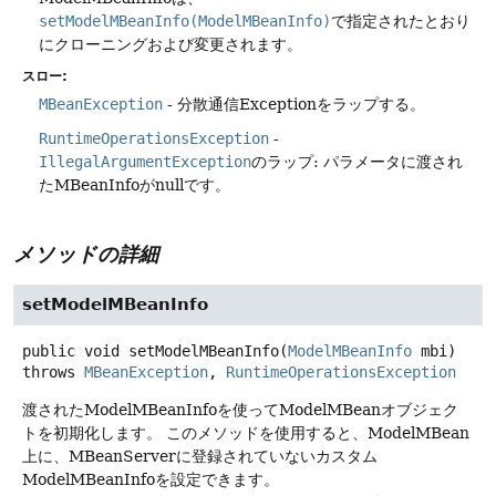
setModelMBeanInfo(ModelMBeanInfo)
で指定されたとおり
にクローニングおよび変更されます。
スロー:
MBeanException
- 分散通信Exceptionをラップする。
RuntimeOperationsException
-
IllegalArgumentException
のラップ: パラメータに渡され
たMBeanInfoがnullです。
メソッドの詳細
setModelMBeanInfo
public
void
setModelMBeanInfo
(
ModelMBeanInfo
 mbi)
throws
MBeanException
, 
RuntimeOperationsException
渡されたModelMBeanInfoを使ってModelMBeanオブジェク
トを初期化します。
このメソッドを使用すると、ModelMBean
上に、MBeanServerに登録されていないカスタム
ModelMBeanInfoを設定できます。