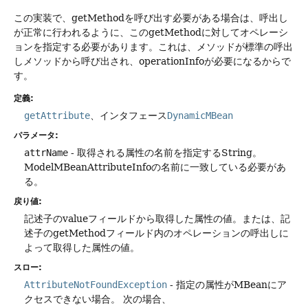
この実装で、getMethodを呼び出す必要がある場合は、呼出し
が正常に行われるように、このgetMethodに対してオペレーシ
ョンを指定する必要があります。これは、メソッドが標準の呼出
しメソッドから呼び出され、operationInfoが必要になるからで
す。
定義:
getAttribute
、インタフェース
DynamicMBean
パラメータ:
attrName
- 取得される属性の名前を指定するString。
ModelMBeanAttributeInfoの名前に一致している必要があ
る。
戻り値:
記述子のvalueフィールドから取得した属性の値。または、記
述子のgetMethodフィールド内のオペレーションの呼出しに
よって取得した属性の値。
スロー:
AttributeNotFoundException
- 指定の属性がMBeanにア
クセスできない場合。
次の場合、