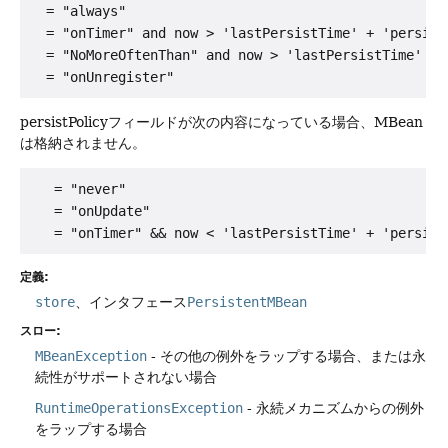
  = "always"

  = "onTimer" and now > 'lastPersistTime' + 'persistP
  = "NoMoreOftenThan" and now > 'lastPersistTime' + '
persistPolicyフィールドが次の内容になっている場合、MBean
は格納されません。
   = "never"

   = "onUpdate"

定義:
store
、インタフェース
PersistentMBean
スロー:
MBeanException
- その他の例外をラップする場合、または永
続性がサポートされない場合
RuntimeOperationsException
- 永続メカニズムからの例外
をラップする場合