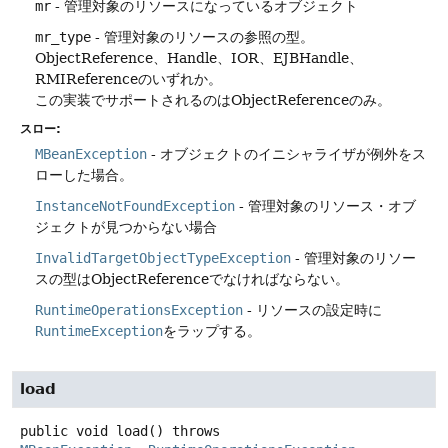
mr
- 管理対象のリソースになっているオブジェクト
mr_type
- 管理対象のリソースの参照の型。
ObjectReference、Handle、IOR、EJBHandle、
RMIReferenceのいずれか。
この実装でサポートされるのはObjectReferenceのみ。
スロー:
MBeanException
- オブジェクトのイニシャライザが例外をス
ローした場合。
InstanceNotFoundException
- 管理対象のリソース・オブ
ジェクトが見つからない場合
InvalidTargetObjectTypeException
- 管理対象のリソー
スの型はObjectReferenceでなければならない。
RuntimeOperationsException
- リソースの設定時に
RuntimeException
をラップする。
load
public
void
load
() throws