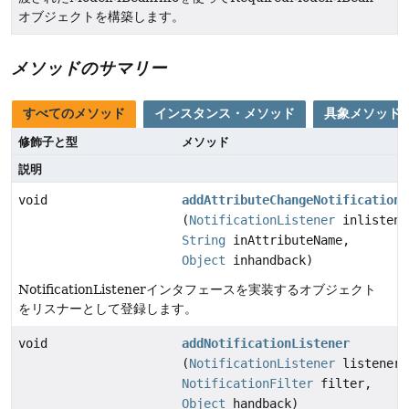
オブジェクトを構築します。
メソッドのサマリー
すべてのメソッド
インスタンス・メソッド
具象メソッド
修飾子と型
メソッド
説明
void
addAttributeChangeNotificationL
(
NotificationListener
inlistene
String
inAttributeName,
Object
inhandback)
NotificationListenerインタフェースを実装するオブジェクト
をリスナーとして登録します。
void
addNotificationListener
(
NotificationListener
listener,
NotificationFilter
filter,
Object
handback)