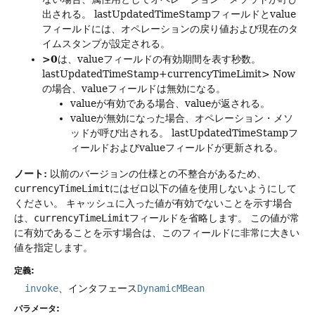
出される。
lastUpdatedTimeStampフィールドとvalue
フィールドには、オペレーションの戻り値および現在のタ
イムスタンプが設定される。
>0
は、valueフィールドの有効期間を表す秒数。
lastUpdatedTimeStamp+currencyTimeLimit> Now
の場合、valueフィールドは無効になる。
valueが有効である場合、valueが返される。
valueが無効になった場合、オペレーション・メソ
ッドが呼び出される。
lastUpdatedTimeStampフ
ィールドおよびvalueフィールドが更新される。
ノート:
以前のバージョンの仕様との不整合があるため、
currencyTimeLimit
にはゼロ以下の値を使用しないようにして
ください。
キャッシュに入った値が有効でないことを示す場合
は、
currencyTimeLimit
フィールドを省略します。
この値が常
に有効であることを示す場合は、このフィールドに非常に大きい
値を指定します。
定義:
invoke
、インタフェース
DynamicMBean
パラメータ: