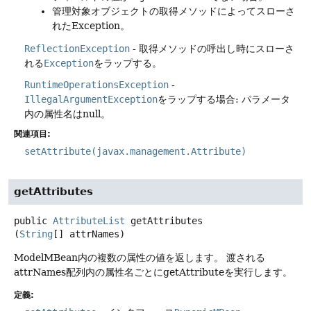
管理対象オブジェクトの取得メソッドによってスローさ
れたException。
ReflectionException
- 取得メソッドの呼出し時にスローさ
れる
Exception
をラップする。
RuntimeOperationsException
-
IllegalArgumentException
をラップする場合: パラメータ
内の属性名はnull。
関連項目:
setAttribute(javax.management.Attribute)
getAttributes
public
AttributeList
getAttributes
(
String
[] attrNames)
ModelMBean内の複数の属性の値を返します。
渡される
attrNames配列内の属性名ごとにgetAttributeを実行します。
定義: