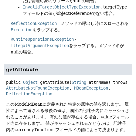
たは管理対象のリソースがnullの場合。
InvalidTargetObjectTypeException
: targetType
フィールドの値がobjectReferenceでない場合。
ReflectionException
- メソッドの呼出し時にスローされる
Exception
をラップする。
RuntimeOperationsException
-
IllegalArgumentException
をラップする。メソッド名が
nullの場合。
getAttribute
public
Object
getAttribute
(
String
 attrName)
throws
AttributeNotFoundException
, 
MBeanException
, 
ReflectionException
このModelMBeanに定義された特定の属性の値を返します。
属
性によって返される最後の値は、属性の記述子内にキャッシュさ
れることがあります。
有効な値が存在する場合、valueフィール
ド内に存在します。
値がキャッシュされるかどうかは、記述子
内のcurrencyTimeLimitフィールドの値によって決まります。