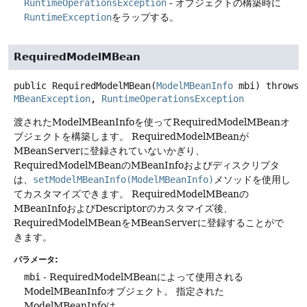
RuntimeOperationsException
- オブジェクトの構築時に
RuntimeException
をラップする。
RequiredModelMBean
public
RequiredModelMBean
(
ModelMBeanInfo
 mbi)
throws
MBeanException
, 
RuntimeOperationsException
渡されたModelMBeanInfoを使ってRequiredModelMBeanオ
ブジェクトを構築します。
RequiredModelMBeanが
MBeanServerに登録されていないかぎり、
RequiredModelMBeanのMBeanInfoおよびディスクリプタ
は、
setModelMBeanInfo(ModelMBeanInfo)
メソッドを使用し
てカスタマイズできます。
RequiredModelMBeanの
MBeanInfoおよびDescriptorのカスタマイズ後、
RequiredModelMBeanをMBeanServerに登録することがで
きます。
パラメータ:
mbi
- RequiredModelMBeanによって使用される
ModelMBeanInfoオブジェクト。
指定された
ModelMBeanInfoは、