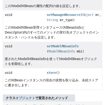
このModelMBeanの属性の配列の値を設定します。
void
setManagedResource
(
Object
mr,
String
mr_type)
このModelMBean管理インタフェース(MBeanInfoと
Descriptor)内のすべてのメソッドの実行先オブジェクトのイン
スタンス・ハンドルを設定します。
void
setModelMBeanInfo
(
ModelMBeanInfo
mbi)
渡されたModelMBeanInfoを使ってModelMBeanオブジェク
トを初期化します。
void
store
()
このMBeanインスタンスの現在の状態を取り込み、永続ストア
に書き出します。
クラス
オブジェクト
で宣言されたメソッド