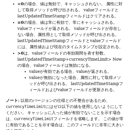
<0
の場合、値は無効で、キャッシュされない。
属性に対
して取得メソッドが呼び出される。
valueフィールドと
lastUpdatedTimeStampフィールドはクリアされる。
=0
の場合、値は常に有効で、常にキャッシュされる。
valueフィールドが返される。
valueフィールドが存在し
ない場合、属性用として取得メソッドが呼び出される。
lastUpdatedTimeStampフィールドとvalueフィールド
には、属性値および現在のタイムスタンプが設定される。
>0
は、valueフィールドの有効期間を表す秒数。
lastUpdatedTimeStamp+currencyTimeLimit> Now
の場合、valueフィールドは無効になる。
valueが有効である場合、valueが返される。
valueが無効になった場合、属性に対して取得メソ
ッドが呼び出される。
lastUpdatedTimeStampフ
ィールドおよびvalueフィールドが更新される。
ノート:
以前のバージョンの仕様との不整合があるため、
currencyTimeLimit
にはゼロ以下の値を使用しないようにして
ください。
キャッシュに入った値が有効でないことを示す場合
は、
currencyTimeLimit
フィールドを省略します。
この値が常
に有効であることを示す場合は、このフィールドに非常に大きい