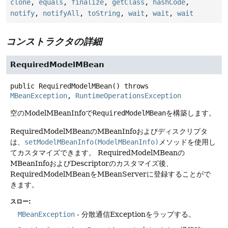
clone
,
equals
,
finalize
,
getClass
,
hashCode
,
notify
,
notifyAll
,
toString
,
wait
,
wait
,
wait
コンストラクタの詳細
RequiredModelMBean
public
RequiredModelMBean
() throws
MBeanException
, 
RuntimeOperationsException
空のModelMBeanInfoで
RequiredModelMBean
を構築します。
RequiredModelMBeanのMBeanInfoおよびディスクリプタ
は、
setModelMBeanInfo(ModelMBeanInfo)
メソッドを使用し
てカスタマイズできます。
RequiredModelMBeanの
MBeanInfoおよびDescriptorのカスタマイズ後、
RequiredModelMBeanをMBeanServerに登録することがで
きます。
スロー:
MBeanException
- 分散通信Exceptionをラップする。