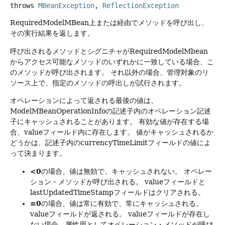
throws
MBeanException
, 
ReflectionException
RequiredModelMBean上または経由でメソッドを呼び出し、
その実行結果を返します。
呼び出されるメソッドとシグニチャがRequiredModelMbean
からアクセス可能なメソッドのいずれかに一致している場合、こ
のメソッドが呼び出されます。
それ以外の場合、管理対象のリ
ソース上で、指定のメソッドの呼出しが試行されます。
オペレーションによって返される最後の値は、
ModelMBeanOperationInfoの記述子内のオペレーション記述
子にキャッシュされることがあります。
有効な値が存在する場
合、valueフィールド内に存在します。
値がキャッシュされるか
どうかは、記述子内のcurrencyTimeLimitフィールドの値によ
って決まります。
<0
の場合、値は無効で、キャッシュされない。
オペレー
ション・メソッドが呼び出される。
valueフィールドと
lastUpdatedTimeStampフィールドはクリアされる。
=0
の場合、値は常に有効で、常にキャッシュされる。
valueフィールドが返される。
valueフィールドが存在し
ない場合、属性用としてオペレーション・メソッドが呼び