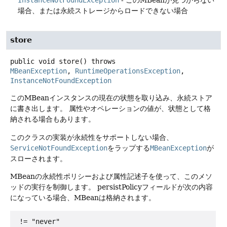
場合、または永続ストレージからロードできない場合
store
public
void
store
() throws
MBeanException
, 
RuntimeOperationsException
, 
InstanceNotFoundException
このMBeanインスタンスの現在の状態を取り込み、永続ストア
に書き出します。
属性やオペレーションの値が、状態として格
納される場合もあります。
このクラスの実装が永続性をサポートしない場合、
ServiceNotFoundException
をラップする
MBeanException
が
スローされます。
MBeanの永続性ポリシーおよび属性記述子を使って、このメソ
ッドの実行を制御します。
persistPolicyフィールドが次の内容
になっている場合、MBeanは格納されます。
 != "never"
