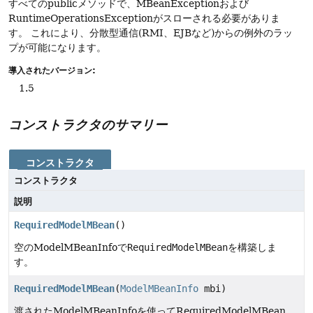
すべてのpublicメソッドで、MBeanExceptionおよび
RuntimeOperationsExceptionがスローされる必要がありま
す。
これにより、分散型通信(RMI、EJBなど)からの例外のラッ
プが可能になります。
導入されたバージョン:
1.5
コンストラクタのサマリー
コンストラクタ
コンストラクタ
説明
RequiredModelMBean
()
空のModelMBeanInfoで
RequiredModelMBean
を構築しま
す。
RequiredModelMBean
(
ModelMBeanInfo
mbi)
渡されたModelMBeanInfoを使ってRequiredModelMBean