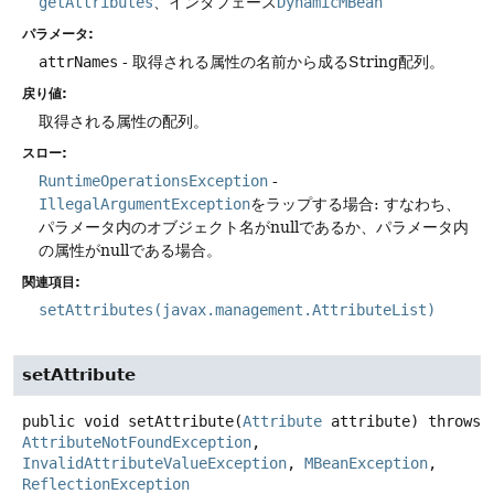
getAttributes
、インタフェース
DynamicMBean
パラメータ:
attrNames
- 取得される属性の名前から成るString配列。
戻り値:
取得される属性の配列。
スロー:
RuntimeOperationsException
-
IllegalArgumentException
をラップする場合: すなわち、
パラメータ内のオブジェクト名がnullであるか、パラメータ内
の属性がnullである場合。
関連項目:
setAttributes(javax.management.AttributeList)
setAttribute
public
void
setAttribute
(
Attribute
 attribute)
throws
AttributeNotFoundException
, 
InvalidAttributeValueException
, 
MBeanException
, 
ReflectionException