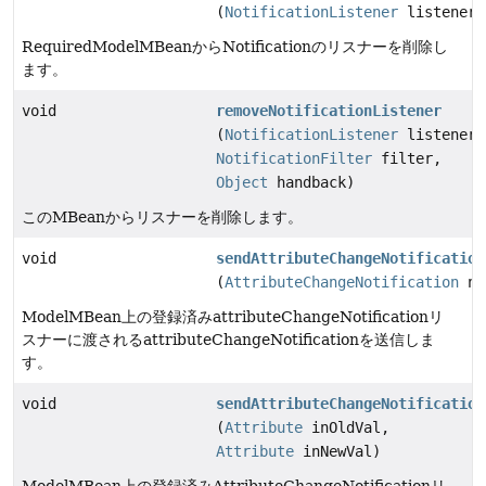
(
NotificationListener
listener)
RequiredModelMBeanからNotificationのリスナーを削除し
ます。
void
removeNotificationListener
(
NotificationListener
listener,
NotificationFilter
filter,
Object
handback)
このMBeanからリスナーを削除します。
void
sendAttributeChangeNotification
(
AttributeChangeNotification
nt
ModelMBean上の登録済みattributeChangeNotificationリ
スナーに渡されるattributeChangeNotificationを送信しま
す。
void
sendAttributeChangeNotification
(
Attribute
inOldVal,
Attribute
inNewVal)