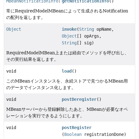
MBeanNotificationInfo
[]
getNotificationInfo
()
常にRequiredModelMBeanによって生成されるNotification
の配列を返します。
Object
invoke
(
String
opName,
Object
[] opArgs,
String
[] sig)
RequiredModelMBean上または経由でメソッドを呼び出し、
その実行結果を返します。
void
load
()
このMBeanインスタンスを、永続ストアで見つかるMBean用
のデータでインスタンス化します。
void
postDeregister
()
MBeanサーバーから登録解除したあと、MBeanが必要なオペ
レーションを実行できるようにします。
void
postRegister
(
Boolean
registrationDone)