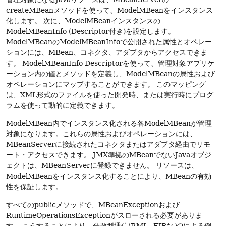
createMBeanメソッドを使って、ModelMBeanをインスタンス
化します。
次に、ModelMBeanインスタンスの
ModelMBeanInfo (Descriptor付き)を設定します。
ModelMBeanのModelMBeanInfoで公開された属性とオペレー
ションには、MBean、コネクタ、アダプタからアクセスできま
す。
ModelMBeanInfo Descriptorを使って、管理対象アプリケ
ーション内の値とメソッドを定義し、ModelMBeanの属性および
オペレーションにマップすることができます。
このマッピング
は、XML形式のファイルを使った開発時、または実行時にプログ
ラムを使って動的に定義できます。
ModelMBean内でインスタンス化される各ModelMBeanが管理
対象になります。これらの属性およびオペレーションには、
MBeanServerに接続されたコネクタまたはアダプタ経由でリモ
ート・アクセスできます。
JMX準拠のMBeanでないJavaオブジ
ェクトは、MBeanServerに登録できません。
リソースは、
ModelMBeanをインスタンス化することにより、MBeanの有効
性を保証します。
すべてのpublicメソッドで、MBeanExceptionおよび
RuntimeOperationsExceptionがスローされる必要がありま
す。
こうすることにより、分散型通信(RMI、EJBなど)による例