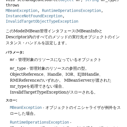
throws
MBeanException
, 
RuntimeOperationsException
, 
InstanceNotFoundException
, 
InvalidTargetObjectTypeException
このModelMBean管理インタフェース(MBeanInfoと
Descriptor)内のすべてのメソッドの実行先オブジェクトのイン
スタンス・ハンドルを設定します。
パラメータ:
mr
- 管理対象のリソースになっているオブジェクト
mr_type
- 管理対象のリソースの参照の型。
ObjectReference、Handle、IOR、EJBHandle、
RMIReferenceのいずれか。
MBeanServerが渡された
mr_typeを処理できない場合、
InvalidTargetTypeExceptionがスローされる。
スロー:
MBeanException
- オブジェクトのイニシャライザが例外をス
ローした場合。
RuntimeOperationsException
-