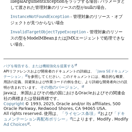
IllegalArgumentExceptionをラップする場合: パラメータと
して渡された管理対象のリソースの型がnullの場合。
InstanceNotFoundException
- 管理対象のリソース・オブ
ジェクトが見つからない場合
InvalidTargetObjectTypeException
- 管理対象のリソー
スの型をModelMBeanまたはJMXエージェントで処理できな
い場合。
バグを報告する、または機能強化を提案する
APIリファレンスおよび開発者のドキュメントの詳細は、
「Java SEドキュメン
テーション」
を参照してください。このドキュメントには、概念的な概要、
用語の定義、回避策および作業コードの例を含む、より詳細な開発者向けの説
その他のバージョン。
明が含まれています。
Javaは、米国およびその他の国におけるOracleおよびその関連会
社の商標または登録商標です。
Copyright
© 1993, 2025, Oracle and/or its affiliates, 500
Oracle Parkway, Redwood Shores, CA 94065 USA.
All rights reserved.
使用は、
「ライセンス条項」
および
「ドキ
ュメンテーション再配布ポリシー」
によります。
Modify
. Modify
Ad Choices
.