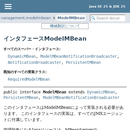
Java SE 25 & JDK 25
.management.modelmbean
ModelMBean
機械翻訳について
インタフェースModelMBean
すべてのスーパー・インタフェース:
DynamicMBean
,
ModelMBeanNotificationBroadcaster
,
NotificationBroadcaster
,
PersistentMBean
既知のすべての実装クラス:
RequiredModelMBean
public interface 
ModelMBean
 extends 
DynamicMBean
, 
PersistentMBean
, 
ModelMBeanNotificationBroadcaster
このインタフェースはModelMBeanによって実装される必要があ
ります。
このインタフェースの実装は、すべてのJMXエージェン
トに付属しています。
管理対象になるJavaリソースは、MBeanServerの