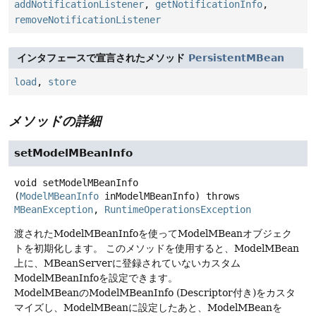
addNotificationListener
,
getNotificationInfo
,
removeNotificationListener
インタフェースで宣言されたメソッド
PersistentMBean
load
,
store
メソッドの詳細
setModelMBeanInfo
void
setModelMBeanInfo
(
ModelMBeanInfo
 inModelMBeanInfo)
throws
MBeanException
, 
RuntimeOperationsException
渡されたModelMBeanInfoを使ってModelMBeanオブジェク
トを初期化します。
このメソッドを使用すると、ModelMBean
上に、MBeanServerに登録されていないカスタム
ModelMBeanInfoを設定できます。
ModelMBeanのModelMBeanInfo (Descriptor付き)をカスタ
マイズし、ModelMBeanに設定したあと、ModelMBeanを