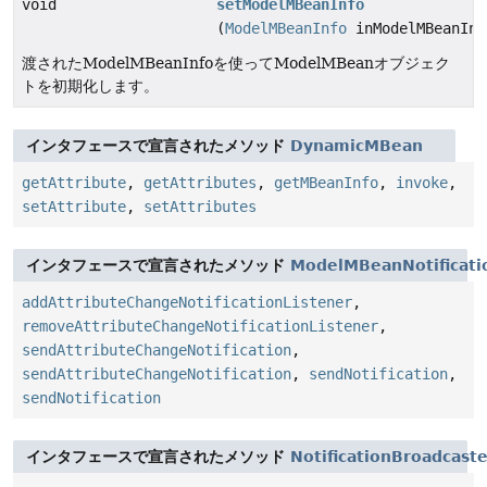
void
setModelMBeanInfo
(
ModelMBeanInfo
inModelMBeanInf
渡されたModelMBeanInfoを使ってModelMBeanオブジェク
トを初期化します。
インタフェースで宣言されたメソッド
DynamicMBean
getAttribute
,
getAttributes
,
getMBeanInfo
,
invoke
,
setAttribute
,
setAttributes
インタフェースで宣言されたメソッド
ModelMBeanNotificati
addAttributeChangeNotificationListener
,
removeAttributeChangeNotificationListener
,
sendAttributeChangeNotification
,
sendAttributeChangeNotification
,
sendNotification
,
sendNotification
インタフェースで宣言されたメソッド
NotificationBroadcaste