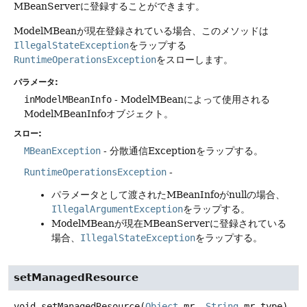
MBeanServerに登録することができます。
ModelMBeanが現在登録されている場合、このメソッドは
IllegalStateException
をラップする
RuntimeOperationsException
をスローします。
パラメータ:
inModelMBeanInfo
- ModelMBeanによって使用される
ModelMBeanInfoオブジェクト。
スロー:
MBeanException
- 分散通信Exceptionをラップする。
RuntimeOperationsException
-
パラメータとして渡されたMBeanInfoがnullの場合、
IllegalArgumentException
をラップする。
ModelMBeanが現在MBeanServerに登録されている
場合、
IllegalStateException
をラップする。
setManagedResource
void
setManagedResource
(
Object
 mr, 
String
 mr_type)