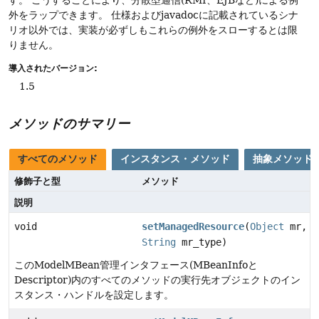
外をラップできます。
仕様およびjavadocに記載されているシナ
リオ以外では、実装が必ずしもこれらの例外をスローするとは限
りません。
導入されたバージョン:
1.5
メソッドのサマリー
すべてのメソッド
インスタンス・メソッド
抽象メソッド
修飾子と型
メソッド
説明
void
setManagedResource
(
Object
mr,
String
mr_type)
このModelMBean管理インタフェース(MBeanInfoと
Descriptor)内のすべてのメソッドの実行先オブジェクトのイン
スタンス・ハンドルを設定します。