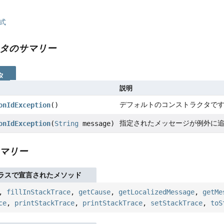
式
タのサマリー
タ
説明
デフォルトのコンストラクタで
onIdException
()
指定されたメッセージが例外に
onIdException
(
String
message)
マリー
ラスで宣言されたメソッド
,
fillInStackTrace
,
getCause
,
getLocalizedMessage
,
getMe
ce
,
printStackTrace
,
printStackTrace
,
setStackTrace
,
toS