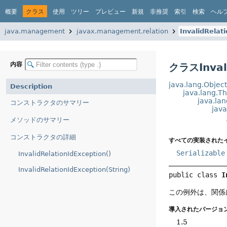
概要
クラス
使用
ツリー
プレビュー
新規
非推奨
索引
検索
ヘル
java.management
javax.management.relation
InvalidRelat
内容
クラスInvali
java.lang.Objec
Description
java.lang.T
java.la
コンストラクタのサマリー
jav
メソッドのサマリー
コンストラクタの詳細
すべての実装された
Serializable
InvalidRelationIdException()
InvalidRelationIdException(String)
public class 
I
この例外は、関係
導入されたバージョン
1.5