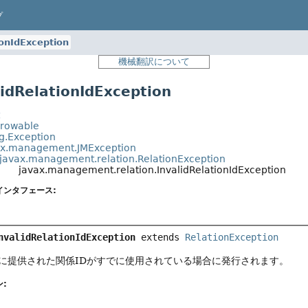
プ
ionIdException
機械翻訳について
dRelationIdException
t
hrowable
ng.Exception
ax.management.JMException
javax.management.relation.RelationException
javax.management.relation.InvalidRelationIdException
インタフェース:
nvalidRelationIdException
extends 
RelationException
に提供された関係IDがすでに使用されている場合に発行されます。
: