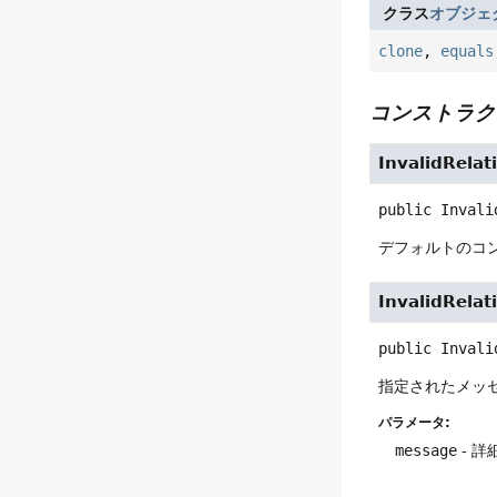
クラス
オブジェ
clone
,
equals
コンストラク
InvalidRelat
public
Invali
デフォルトのコ
InvalidRelat
public
Invali
指定されたメッ
パラメータ:
message
- 