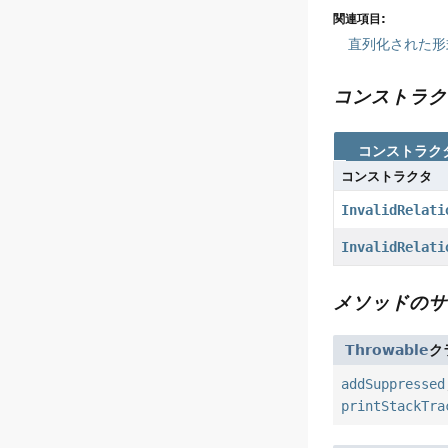
関連項目:
直列化された形
コンストラク
コンストラク
コンストラクタ
InvalidRelati
InvalidRelati
メソッドのサ
Throwable
ク
addSuppressed
printStackTra