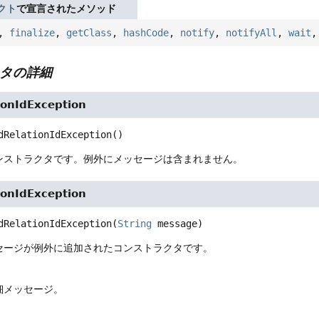
クト
で宣言されたメソッド
,
finalize
,
getClass
,
hashCode
,
notify
,
notifyAll
,
wait
タの詳細
ionIdException
dRelationIdException
()
ンストラクタです。例外にメッセージは含まれません。
ionIdException
dRelationIdException
(
String
 message)
セージが例外に追加されたコンストラクタです。
詳細メッセージ。