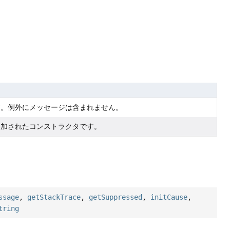
す。例外にメッセージは含まれません。
追加されたコンストラクタです。
ssage
,
getStackTrace
,
getSuppressed
,
initCause
,
tring