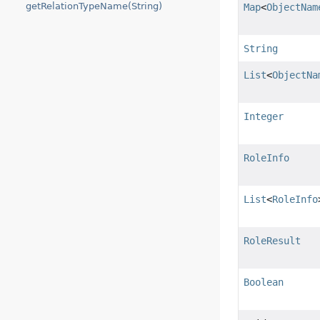
getRelationTypeName(String)
Map
<
ObjectNam
String
List
<
ObjectNa
Integer
RoleInfo
List
<
RoleInfo
RoleResult
Boolean