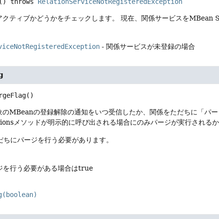
() throws 
RelationServiceNotRegisteredException
アクティブかどうかをチェックします。
現在、関係サービスをMBean 
viceNotRegisteredException
- 関係サービスが未登録の場合
g
rgeFlag
()
象のMBeanの登録解除の通知をいつ受信したか、関係をただちに「パー
elationsメソッドが明示的に呼び出される場合にのみパージが実行され
ただちにパージを行う必要があります。
を行う必要がある場合はtrue
g(boolean)