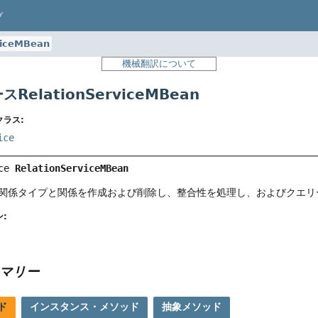
プ
viceMBean
機械翻訳について
RelationServiceMBean
ラス:
ice
ce 
RelationServiceMBean
関係タイプと関係を作成および削除し、整合性を処理し、およびクエリ
:
マリー
ド
インスタンス・メソッド
抽象メソッド