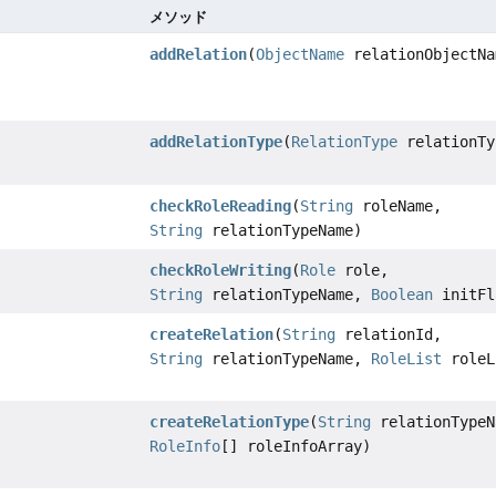
メソッド
addRelation
(
ObjectName
relationObjectNa
addRelationType
(
RelationType
relationTy
checkRoleReading
(
String
roleName,
String
relationTypeName)
checkRoleWriting
(
Role
role,
String
relationTypeName,
Boolean
initFl
createRelation
(
String
relationId,
String
relationTypeName,
RoleList
roleL
createRelationType
(
String
relationTypeN
RoleInfo
[] roleInfoArray)