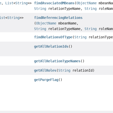
e
,
List
<
String
>>
findAssociatedMBeans
(
ObjectName
mbeanNa
String
relationTypeName,
String
roleNam
ist
<
String
>>
findReferencingRelations
(
ObjectName
mbeanName,
String
relationTypeName,
String
roleNam
findRelationsOfType
(
String
relationType
getAllRelationIds
()
getAllRelationTypeNames
()
getAllRoles
(
String
relationId)
getPurgeFlag
()