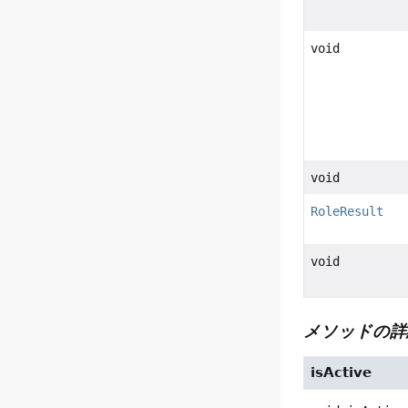
void
void
RoleResult
void
メソッドの詳
isActive