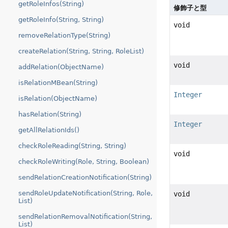
getRoleInfos(String)
修飾子と型
getRoleInfo(String, String)
void
removeRelationType(String)
createRelation(String, String, RoleList)
void
addRelation(ObjectName)
isRelationMBean(String)
Integer
isRelation(ObjectName)
hasRelation(String)
Integer
getAllRelationIds()
checkRoleReading(String, String)
void
checkRoleWriting(Role, String, Boolean)
sendRelationCreationNotification(String)
sendRoleUpdateNotification(String, Role,
void
List)
sendRelationRemovalNotification(String,
List)