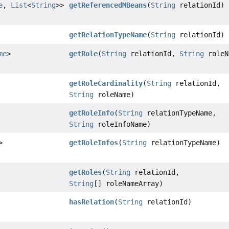
e
,
List
<
String
>>
getReferencedMBeans
(
String
relationId)
getRelationTypeName
(
String
relationId)
me
>
getRole
(
String
relationId,
String
roleN
getRoleCardinality
(
String
relationId,
String
roleName)
getRoleInfo
(
String
relationTypeName,
String
roleInfoName)
>
getRoleInfos
(
String
relationTypeName)
getRoles
(
String
relationId,
String
[] roleNameArray)
hasRelation
(
String
relationId)