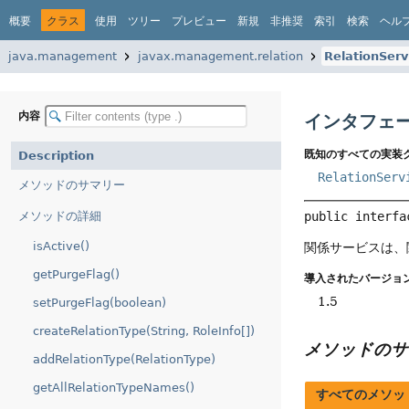
概要
クラス
使用
ツリー
プレビュー
新規
非推奨
索引
検索
ヘル
java.management
javax.management.relation
RelationSer
内容
インタフェース
既知のすべての実装ク
Description
RelationServ
メソッドのサマリー
メソッドの詳細
public interfa
isActive()
関係サービスは、
getPurgeFlag()
導入されたバージョン
1.5
setPurgeFlag(boolean)
createRelationType(String, RoleInfo[])
メソッドのサ
addRelationType(RelationType)
getAllRelationTypeNames()
すべてのメソッ