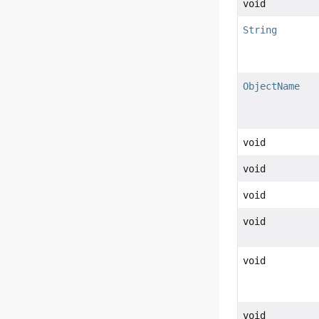
void
String
ObjectName
void
void
void
void
void
void