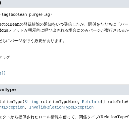
g
Flag
(boolean purgeFlag)
象のMBeanの登録解除の通知をいつ受信したか、関係をただちに「パー
elationsメソッドが明示的に呼び出される場合にのみパージが実行され
ただちにパージを行う必要があります。
 フラグ
g()
ionType
lationType
(
String
 relationTypeName, 
RoleInfo
[] roleInfoA
ntException
, 
InvalidRelationTypeException
ブジェクトから提供されたロール情報を使って、関係タイプ(RelationTy