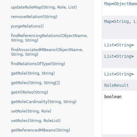
Map
<
ObjectNam
updateRoleMap(String, Role, List)
removeRelation(String)
Map
<
String
,
L
purgeRelations()
findReferencingRelations(ObjectName,
String, String)
List
<
String
>
findAssociatedMBeans(ObjectName,
String, String)
List
<
String
>
findRelationsOfType(String)
getRole(String, String)
List
<
String
>
getRoles(String, String[])
RoleResult
getAllRoles(String)
boolean
getRoleCardinality(String, String)
setRole(String, Role)
setRoles(String, RoleList)
getReferencedMBeans(String)