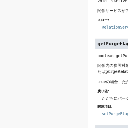
void
isActive
関係サービスが
スロー:
RelationSer
getPurgeFla
boolean
getPu
関係内の参照対
たはpurgeR
trueの場合、
戻り値:
ただちにパージ
関連項目:
setPurgeFla