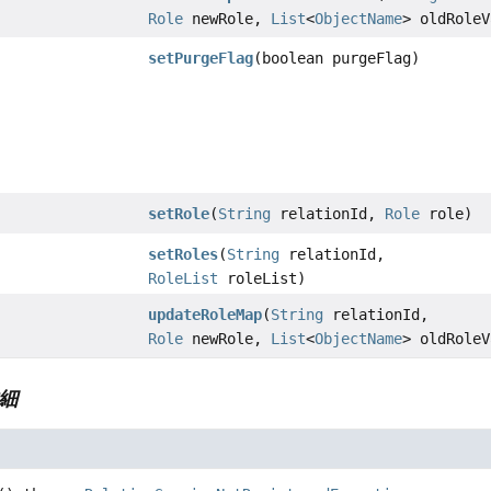
Role
newRole,
List
<
ObjectName
> oldRoleV
setPurgeFlag
(boolean purgeFlag)
setRole
(
String
relationId,
Role
role)
setRoles
(
String
relationId,
RoleList
roleList)
updateRoleMap
(
String
relationId,
Role
newRole,
List
<
ObjectName
> oldRoleV
細