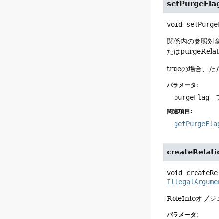
setPurgeFla
void
setPurge
関係内の参照対
たはpurgeR
trueの場合、
パラメータ:
purgeFlag
-
関連項目:
getPurgeFla
createRelat
void
createRe
IllegalArgume
RoleInfoオ
パラメータ: