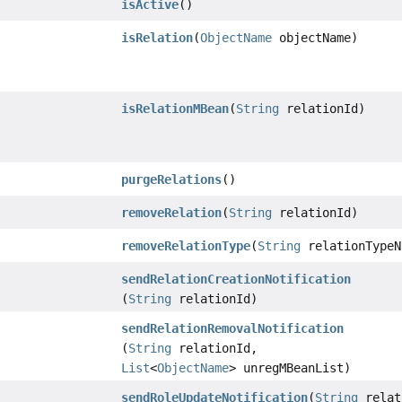
isActive
()
isRelation
(
ObjectName
objectName)
isRelationMBean
(
String
relationId)
purgeRelations
()
removeRelation
(
String
relationId)
removeRelationType
(
String
relationTypeN
sendRelationCreationNotification
(
String
relationId)
sendRelationRemovalNotification
(
String
relationId,
List
<
ObjectName
> unregMBeanList)
sendRoleUpdateNotification
(
String
relat