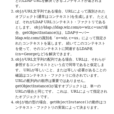
どのLDAP URLを解決できるコンテキストが返されま
す。
obj
がURL文字列である場合、URLによって識別された
オブジェクト(通常はコンテキスト)を生成します。
たとえ
ば、それがLDAP URLコンテキスト・ファクトリである
とします。
obj
がldap://ldap.wiz.com/o=wiz,c=usの場
合、getObjectInstance()は、LDAPサーバー
ldap.wiz.comの識別名「o=wiz, c=us」によって指定さ
れたコンテキストを返します。
続いてこのコンテキスト
を使って、そのコンテキストに関連するLDAP名
(cn=Georgeなど)を解決できます。
obj
がURL文字列の配列である場合、URLは、それらが
参照するコンテキストという点で同等であると仮定しま
す。
URLが等しいこと、または等しい必要があることの
確認はコンテキスト・ファクトリに任されています。
URLの配列内の順序は重要ではありません。
getObjectInstance()が返すオブジェクトは、単一の
URLの場合と同じです。
これは、URLによって指定され
たオブジェクトです。
obj
が他の型の場合、
getObjectInstance()
の動作はコ
ンテキスト・ファクトリの実装によって決まります。