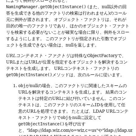
によって例外がスローされると、
NamingManager.getObjectInstance()
(また、null以外の回
答を生成できる他のファクトリの検索は行われません)のコール
元に例外が渡されます。
オブジェクト・ファクトリは、それが
目的の唯一のファクトリであり、ほかのオブジェクト・ファクト
リを検索する必要がないことが確実な場合に限り、例外をスロー
するようにします。
このファクトリが指定された引数でオブジ
ェクトを生成できない場合は、nullを返します。
URLコンテキスト・ファクトリ
は特殊なObjectFactoryで、
URLまたはURLが位置を指定するオブジェクトを解決するコン
テキストを生成します。
URLコンテキスト・ファクトリの
getObjectInstance()
メソッドは、次のルールに従います。
obj
がnullの場合、このファクトリに関連したスキームの
URLを解決するコンテキストを生成します。
結果のコン
テキストは特定のURLに結び付いていません。このコン
テキストは、このファクトリのスキームIDを使用して任
意のURLを処理できます。
たとえば、LDAP URLコンテ
キスト・ファクトリで
obj
をnullに設定して
getObjectInstance()
を呼び出す
と、"ldap://ldap.wiz.com/o=wiz,c=us"や"ldap://ldap.u