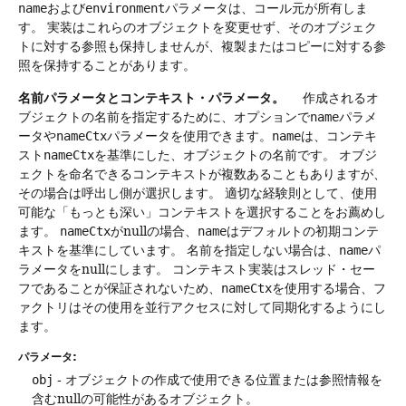
name
および
environment
パラメータは、コール元が所有しま
す。
実装はこれらのオブジェクトを変更せず、そのオブジェク
トに対する参照も保持しませんが、複製またはコピーに対する参
照を保持することがあります。
名前パラメータとコンテキスト・パラメータ。
作成されるオ
ブジェクトの名前を指定するために、オプションで
name
パラメ
ータや
nameCtx
パラメータを使用できます。
name
は、コンテキ
スト
nameCtx
を基準にした、オブジェクトの名前です。
オブジ
ェクトを命名できるコンテキストが複数あることもありますが、
その場合は呼出し側が選択します。
適切な経験則として、使用
可能な「もっとも深い」コンテキストを選択することをお薦めし
ます。
nameCtx
がnullの場合、
name
はデフォルトの初期コンテ
キストを基準にしています。
名前を指定しない場合は、
name
パ
ラメータをnullにします。
コンテキスト実装はスレッド・セー
フであることが保証されないため、
nameCtx
を使用する場合、フ
ァクトリはその使用を並行アクセスに対して同期化するようにし
ます。
パラメータ:
obj
- オブジェクトの作成で使用できる位置または参照情報を
含むnullの可能性があるオブジェクト。