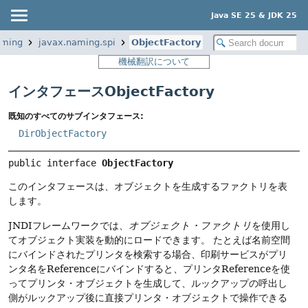
Java SE 25 & JDK 25
aming
javax.naming.spi
ObjectFactory
機械翻訳について
インタフェースObjectFactory
既知のすべてのサブインタフェース:
DirObjectFactory
public interface 
ObjectFactory
このインタフェースは、オブジェクトを生成するファクトリを表
します。
JNDIフレームワークでは、
オブジェクト・ファクトリ
を使用し
てオブジェクト実装を動的にロードできます。
たとえば名前空間
にバインドされたプリンタを検索する場合、印刷サービスがプリ
ンタ名をReferenceにバインドすると、プリンタReferenceを使
ってプリンタ・オブジェクトを生成して、ルックアップの呼出し
側がルックアップ後に直接プリンタ・オブジェクトで操作できる