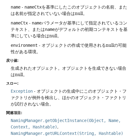
name
-
nameCtx
を基準にしたこのオブジェクトの名前、また
は名前が指定されていない場合はnull。
nameCtx
-
name
パラメータが基準にして指定されているコン
テキスト、または
name
がデフォルトの初期コンテキストを基
準にしている場合はnull。
environment
- オブジェクトの作成で使用されるnullの可能
性がある環境。
戻り値:
生成されたオブジェクト。オブジェクトを生成できない場合
はnull。
スロー:
Exception
- オブジェクトの生成中にこのオブジェクト・フ
ァクトリが例外を検出し、ほかのオブジェクト・ファクトリ
が試行されない場合。
関連項目:
NamingManager.getObjectInstance(Object, Name,
Context, Hashtable)
NamingManager.getURLContext(String, Hashtable)