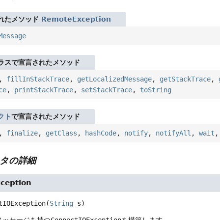
れたメソッド
RemoteException
Message
ラスで宣言されたメソッド
,
fillInStackTrace
,
getLocalizedMessage
,
getStackTrace
,
ce
,
printStackTrace
,
setStackTrace
,
toString
クト
で宣言されたメソッド
,
finalize
,
getClass
,
hashCode
,
notify
,
notifyAll
,
wait
タの詳細
ception
tIOException
(
String
 s)
メッセージを持つ
ConnectIOException
を構築します。