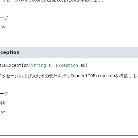
セージ
ン:
ception
tIOException
(
String
 s, 
Exception
 ex)
メッセージおよび入れ子の例外を持つ
ConnectIOException
を構築しま
セージ
例外
ン: