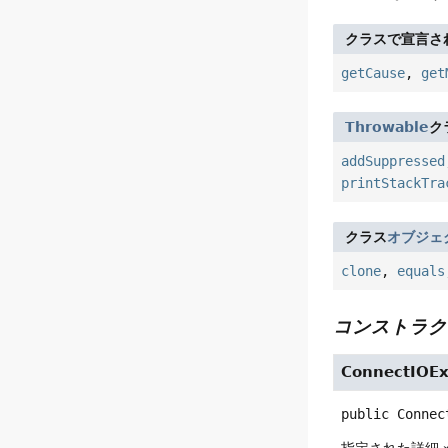
クラスで宣言さ
getCause
,
get
Throwable
ク
addSuppressed
printStackTra
クラス
オブジェ
clone
,
equals
コンストラク
ConnectIOEx
public
Connec
指定された詳細