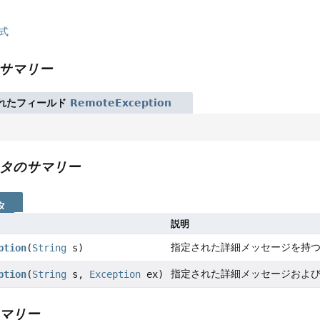
式
サマリー
れたフィールド
RemoteException
タのサマリー
タ
説明
指定された詳細メッセージを持
ption
(
String
s)
指定された詳細メッセージおよ
ption
(
String
s,
Exception
ex)
マリー