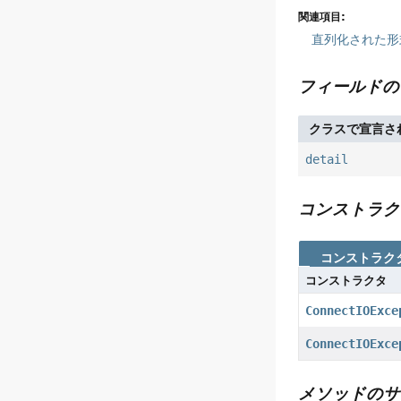
関連項目:
直列化された形
フィールドの
クラスで宣言さ
detail
コンストラク
コンストラク
コンストラクタ
ConnectIOExce
ConnectIOExce
メソッドのサ