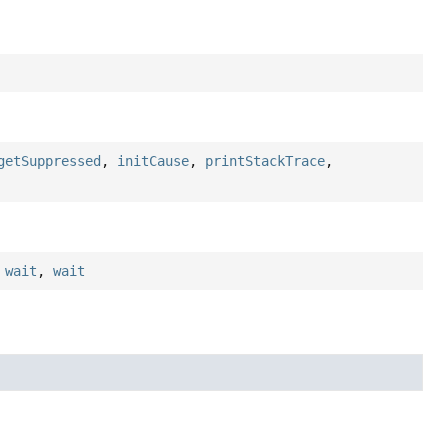
getSuppressed
,
initCause
,
printStackTrace
,
,
wait
,
wait