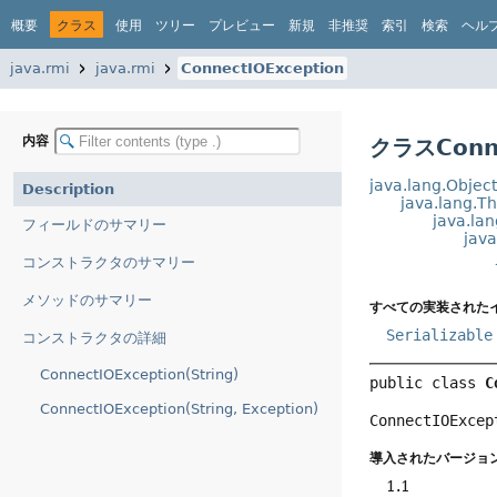
概要
クラス
使用
ツリー
プレビュー
新規
非推奨
索引
検索
ヘル
java.rmi
java.rmi
ConnectIOException
内容
クラスConne
java.lang.Objec
Description
java.lang.T
java.la
フィールドのサマリー
java
コンストラクタのサマリー
メソッドのサマリー
すべての実装された
Serializable
コンストラクタの詳細
ConnectIOException(String)
public class 
C
ConnectIOException(String, Exception)
ConnectIOExcep
導入されたバージョン
1.1