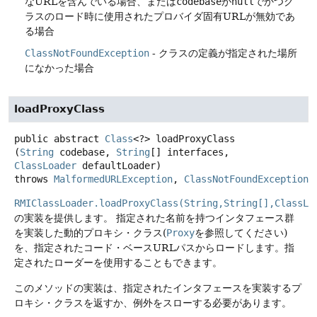
なURLを含んでいる場合、または
codebase
が
null
でかつク
ラスのロード時に使用されたプロバイダ固有URLが無効であ
る場合
ClassNotFoundException
- クラスの定義が指定された場所
になかった場合
loadProxyClass
public abstract
Class
<?>
loadProxyClass
(
String
 codebase, 
String
[] interfaces, 
ClassLoader
 defaultLoader)
throws
MalformedURLException
, 
ClassNotFoundException
RMIClassLoader.loadProxyClass(String,String[],ClassLo
の実装を提供します。
指定された名前を持つインタフェース群
を実装した動的プロキシ・クラス(
Proxy
を参照してください)
を、指定されたコード・ベースURLパスからロードします。指
定されたローダーを使用することもできます。
このメソッドの実装は、指定されたインタフェースを実装するプ
ロキシ・クラスを返すか、例外をスローする必要があります。