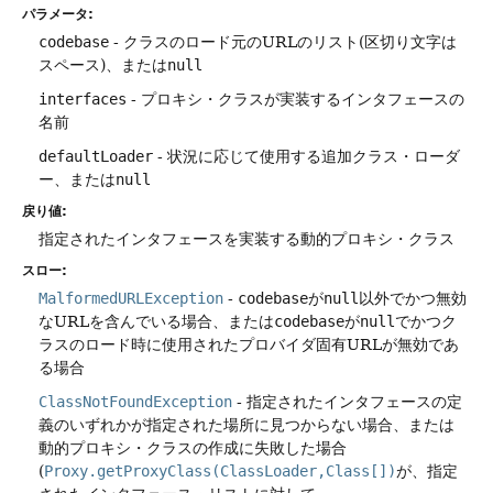
パラメータ:
codebase
- クラスのロード元のURLのリスト(区切り文字は
スペース)、または
null
interfaces
- プロキシ・クラスが実装するインタフェースの
名前
defaultLoader
- 状況に応じて使用する追加クラス・ローダ
ー、または
null
戻り値:
指定されたインタフェースを実装する動的プロキシ・クラス
スロー:
MalformedURLException
-
codebase
が
null
以外でかつ無効
なURLを含んでいる場合、または
codebase
が
null
でかつク
ラスのロード時に使用されたプロバイダ固有URLが無効であ
る場合
ClassNotFoundException
- 指定されたインタフェースの定
義のいずれかが指定された場所に見つからない場合、または
動的プロキシ・クラスの作成に失敗した場合
(
Proxy.getProxyClass(ClassLoader,Class[])
が、指定