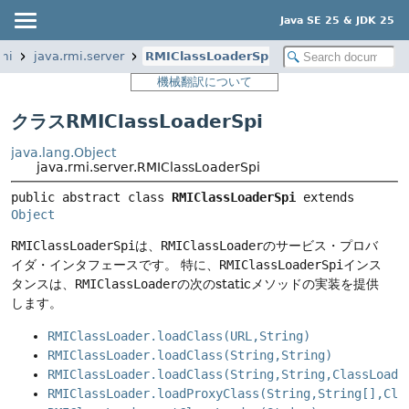
Java SE 25 & JDK 25
rmi
java.rmi.server
RMIClassLoaderSpi
機械翻訳について
クラスRMIClassLoaderSpi
java.lang.Object
java.rmi.server.RMIClassLoaderSpi
public abstract class 
RMIClassLoaderSpi
extends 
Object
RMIClassLoaderSpi
は、
RMIClassLoader
のサービス・プロバ
イダ・インタフェースです。
特に、
RMIClassLoaderSpi
インス
タンスは、
RMIClassLoader
の次のstaticメソッドの実装を提供
します。
RMIClassLoader.loadClass(URL,String)
RMIClassLoader.loadClass(String,String)
RMIClassLoader.loadClass(String,String,ClassLoade
RMIClassLoader.loadProxyClass(String,String[],Cla