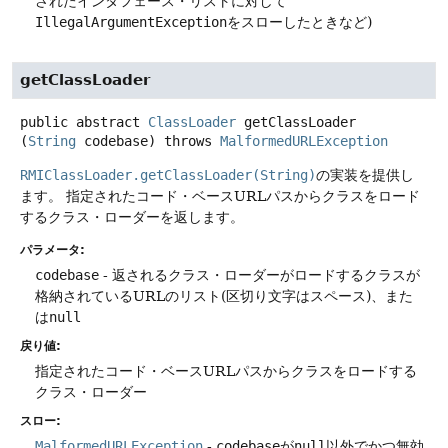
されたインタフェース・リストに対して
IllegalArgumentException
をスローしたときなど)
getClassLoader
public abstract
ClassLoader
getClassLoader
(
String
 codebase)
throws
MalformedURLException
RMIClassLoader.getClassLoader(String)
の実装を提供し
ます。
指定されたコード・ベースURLパスからクラスをロード
するクラス・ローダーを返します。
パラメータ:
codebase
- 返されるクラス・ローダーがロードするクラスが
格納されているURLのリスト(区切り文字はスペース)、また
は
null
戻り値:
指定されたコード・ベースURLパスからクラスをロードする
クラス・ローダー
スロー:
MalformedURLException
-
codebase
が
null
以外でかつ無効