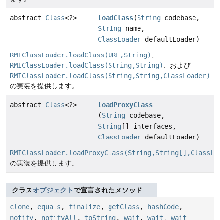
abstract
Class
<?>
loadClass
(
String
codebase,
String
name,
ClassLoader
defaultLoader)
RMIClassLoader.loadClass(URL,String)
、
RMIClassLoader.loadClass(String,String)
、および
RMIClassLoader.loadClass(String,String,ClassLoader)
の実装を提供します。
abstract
Class
<?>
loadProxyClass
(
String
codebase,
String
[] interfaces,
ClassLoader
defaultLoader)
RMIClassLoader.loadProxyClass(String,String[],ClassLo
の実装を提供します。
クラス
オブジェクト
で宣言されたメソッド
clone
,
equals
,
finalize
,
getClass
,
hashCode
,
notify
,
notifyAll
,
toString
,
wait
,
wait
,
wait