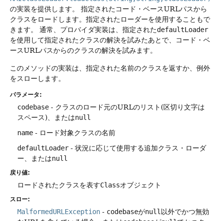
の実装を提供します。
指定されたコード・ベースURLパスから
クラスをロードします。指定されたローダーを使用することもで
きます。
通常、プロバイダ実装は、指定された
defaultLoader
を使用して指定されたクラスの解決を試みたあとで、コード・ベ
ースURLパスからのクラスの解決を試みます。
このメソッドの実装は、指定された名前のクラスを返すか、例外
をスローします。
パラメータ:
codebase
- クラスのロード元のURLのリスト(区切り文字は
スペース)、または
null
name
- ロード対象クラスの名前
defaultLoader
- 状況に応じて使用する追加クラス・ローダ
ー、または
null
戻り値:
ロードされたクラスを表す
Class
オブジェクト
スロー:
MalformedURLException
-
codebase
が
null
以外でかつ無効