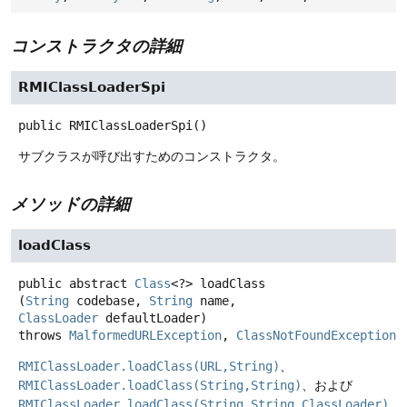
コンストラクタの詳細
RMIClassLoaderSpi
public
RMIClassLoaderSpi
()
サブクラスが呼び出すためのコンストラクタ。
メソッドの詳細
loadClass
public abstract
Class
<?>
loadClass
(
String
 codebase, 
String
 name, 
ClassLoader
 defaultLoader)
throws
MalformedURLException
, 
ClassNotFoundException
RMIClassLoader.loadClass(URL,String)
、
RMIClassLoader.loadClass(String,String)
、および
RMIClassLoader.loadClass(String,String,ClassLoader)