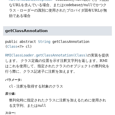
なURLを含んでいる場合、または
codebase
が
null
でかつク
ラス・ローダーの識別に使用されたプロバイダ固有URLが無
効である場合
getClassAnnotation
public abstract
String
getClassAnnotation
(
Class
<?> cl)
RMIClassLoader.getClassAnnotation(Class)
の実装を提供
します。
クラス定義の位置を示す注釈文字列を返します。RMI
はこれを使用して、指定されたクラスのオブジェクトの整列化を
行う際に、クラス記述子に注釈を加えます。
パラメータ:
cl
- 注釈を取得する対象のクラス
戻り値:
整列化時に指定されたクラスに注釈を加えるために使用され
る文字列、または
null
スロー: