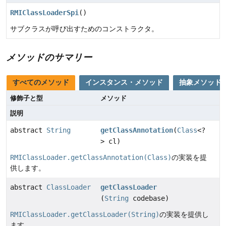
RMIClassLoaderSpi
()
サブクラスが呼び出すためのコンストラクタ。
メソッドのサマリー
すべてのメソッド
インスタンス・メソッド
抽象メソッド
修飾子と型
メソッド
説明
abstract
String
getClassAnnotation
(
Class
<?
> cl)
RMIClassLoader.getClassAnnotation(Class)
の実装を提
供します。
abstract
ClassLoader
getClassLoader
(
String
codebase)
RMIClassLoader.getClassLoader(String)
の実装を提供し
ます。