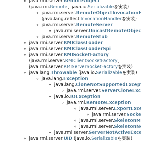
java.rmi.server.
RemoteObject
(java.rmi.
Remote
、java.io.
Serializable
を実装)
java.rmi.server.
RemoteObjectInvocation
(java.lang.reflect.
InvocationHandler
を実装)
java.rmi.server.
RemoteServer
java.rmi.server.
UnicastRemoteObjec
java.rmi.server.
RemoteStub
java.rmi.server.
RMIClassLoader
java.rmi.server.
RMIClassLoaderSpi
java.rmi.server.
RMISocketFactory
(java.rmi.server.
RMIClientSocketFactory
、
java.rmi.server.
RMIServerSocketFactory
を実装)
java.lang.
Throwable
(java.io.
Serializable
を実装)
java.lang.
Exception
java.lang.
CloneNotSupportedExcep
java.rmi.server.
ServerCloneExc
java.io.
IOException
java.rmi.
RemoteException
java.rmi.server.
ExportExc
java.rmi.server.
Socke
java.rmi.server.
SkeletonM
java.rmi.server.
SkeletonN
java.rmi.server.
ServerNotActiveExc
java.rmi.server.
UID
(java.io.
Serializable
を実装)