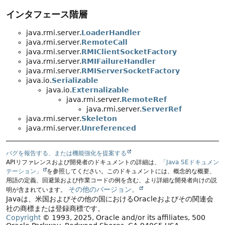
インタフェース階層
java.rmi.server.
LoaderHandler
java.rmi.server.
RemoteCall
java.rmi.server.
RMIClientSocketFactory
java.rmi.server.
RMIFailureHandler
java.rmi.server.
RMIServerSocketFactory
java.io.
Serializable
java.io.
Externalizable
java.rmi.server.
RemoteRef
java.rmi.server.
ServerRef
java.rmi.server.
Skeleton
java.rmi.server.
Unreferenced
バグを報告する、または機能強化を提案する
APIリファレンスおよび開発者のドキュメントの詳細は、
「Java SEドキュメン
テーション」
を参照してください。このドキュメントには、概念的な概要、
用語の定義、回避策および作業コードの例を含む、より詳細な開発者向けの説
その他のバージョン。
明が含まれています。
Javaは、米国およびその他の国におけるOracleおよびその関連会
社の商標または登録商標です。
Copyright
© 1993, 2025, Oracle and/or its affiliates, 500