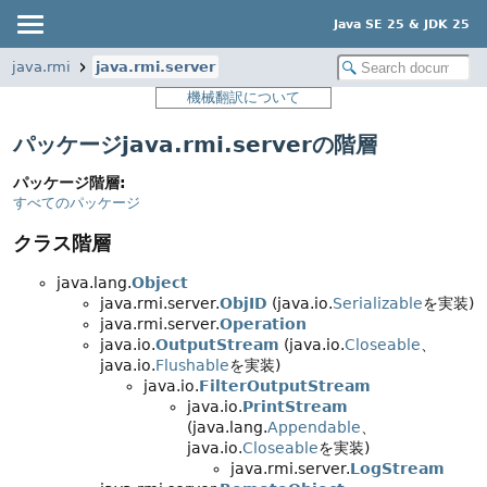
Java SE 25 & JDK 25
java.rmi
java.rmi.server
機械翻訳について
パッケージjava.rmi.serverの階層
パッケージ階層:
すべてのパッケージ
クラス階層
java.lang.
Object
java.rmi.server.
ObjID
(java.io.
Serializable
を実装)
java.rmi.server.
Operation
java.io.
OutputStream
(java.io.
Closeable
、
java.io.
Flushable
を実装)
java.io.
FilterOutputStream
java.io.
PrintStream
(java.lang.
Appendable
、
java.io.
Closeable
を実装)
java.rmi.server.
LogStream