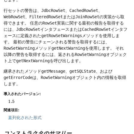
行セットの警告は、
JdbcRowSet
、
CachedRowSet
、
WebRowSet
、
FilteredRowSet
または
JoinRowSet
の実装から取
得できます。
任意の
RowSet
実装に関する最初の報告を取得する
には、
JdbcRowSet
インタフェースまたは
CachedRowSet
インタフ
ェースに定義された
getRowSetWarnings
メソッドを使用しま
す。
最初の警告にチェーンされる警告を取得するには、
RowSetWarning
メソッド
getNextWarning
を使用します。
それ
以降の警告を取得するには、返される
RowSetWarning
オブジェク
ト上で
getNextWarning
を呼び出します。
継承されたメソッド
getMessage
、
getSQLState
、および
getErrorCode
は、
RowSetWarning
オブジェクト内の情報を取得
します。
導入されたバージョン:
1.5
関連項目:
直列化された形式
コンストラクタのサマリー