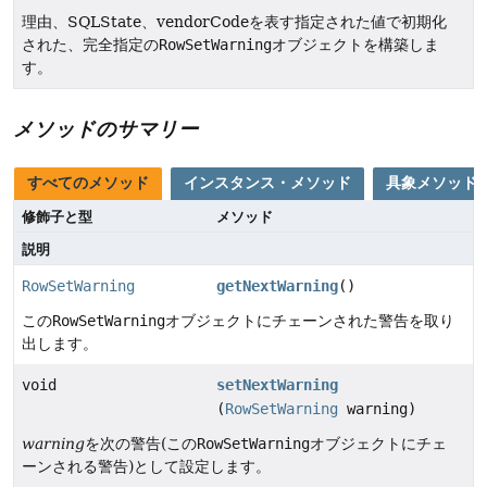
理由、SQLState、vendorCodeを表す指定された値で初期化
された、完全指定の
RowSetWarning
オブジェクトを構築しま
す。
メソッドのサマリー
すべてのメソッド
インスタンス・メソッド
具象メソッド
修飾子と型
メソッド
説明
RowSetWarning
getNextWarning
()
この
RowSetWarning
オブジェクトにチェーンされた警告を取り
出します。
void
setNextWarning
(
RowSetWarning
warning)
warning
を次の警告(この
RowSetWarning
オブジェクトにチェ
ーンされる警告)として設定します。