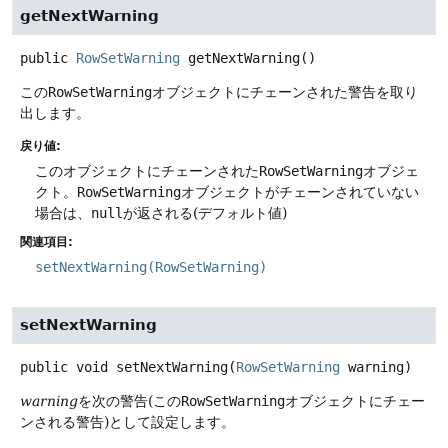
getNextWarning
public
RowSetWarning
getNextWarning
()
この
RowSetWarning
オブジェクトにチェーンされた警告を取り
出します。
戻り値:
このオブジェクトにチェーンされた
RowSetWarning
オブジェ
クト。
RowSetWarning
オブジェクトがチェーンされていない
場合は、
null
が返される(デフォルト値)
関連項目:
setNextWarning(RowSetWarning)
setNextWarning
public
void
setNextWarning
(
RowSetWarning
 warning)
warning
を次の警告(この
RowSetWarning
オブジェクトにチェー
ンされる警告)として設定します。