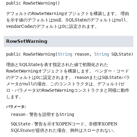
public
RowSetWarning
()
デフォルトの
RowSetWarning
オブジェクトを構築します。
理由
を示す値のデフォルトはnull、SQLStateのデフォルトは
null
、
vendorCodeのデフォルトは0に設定されます。
RowSetWarning
public
RowSetWarning
(
String
 reason, 
String
 SQLState)
理由とSQLStateを表す指定された値で初期化された
RowSetWarning
オブジェクトを構築します。
ベンダー・コード
のデフォルトは0に設定されます。
reason
または
SQLState
パラ
メータが
null
の場合、このコンストラクタは、デフォルト(ゼ
ロ・パラメータ)の
RowSetWarning
コンストラクタと同様に動作
します。
パラメータ:
reason
- 警告を説明する
String
SQLState
- 警告を示すXOPENコード。非標準XOPEN
SQLState
が提供された場合、例外はスローされない。