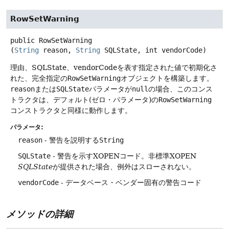
RowSetWarning
public
RowSetWarning
(
String
 reason, 
String
 SQLState, int vendorCode)
理由、SQLState、vendorCodeを表す指定された値で初期化さ
れた、完全指定の
RowSetWarning
オブジェクトを構築します。
reason
または
SQLState
パラメータが
null
の場合、このコンス
トラクタは、デフォルト(ゼロ・パラメータ)の
RowSetWarning
コンストラクタと同様に動作します。
パラメータ:
reason
- 警告を説明する
String
SQLState
- 警告を示すXOPENコード。非標準XOPEN
SQLState
が提供された場合、例外はスローされない。
vendorCode
- データベース・ベンダー固有の警告コード
メソッドの詳細