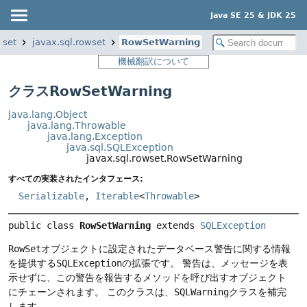
Java SE 25 & JDK 25
wset
javax.sql.rowset
RowSetWarning
機械翻訳について
クラスRowSetWarning
java.lang.Object
java.lang.Throwable
java.lang.Exception
java.sql.SQLException
javax.sql.rowset.RowSetWarning
すべての実装されたインタフェース:
Serializable
,
Iterable
<
Throwable
>
public class 
RowSetWarning
extends 
SQLException
RowSet
オブジェクトに設定されたデータベース警告に関する情報
を提供する
SQLException
の拡張です。
警告は、メッセージを表
示せずに、この警告を報告するメソッドを呼び出すオブジェクト
にチェーンされます。
このクラスは、
SQLWarning
クラスを補完
します。