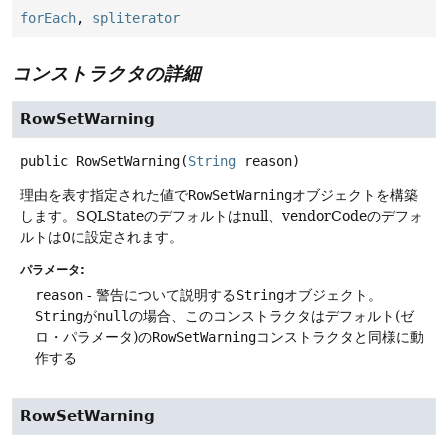
forEach
,
spliterator
コンストラクタの詳細
RowSetWarning
public
RowSetWarning
(
String
 reason)
理由を表す指定された値で
RowSetWarning
オブジェクトを構築
します。SQLStateのデフォルトはnull、vendorCodeのデフォ
ルトは0に設定されます。
パラメータ:
reason
- 警告について説明する
String
オブジェクト。
String
が
null
の場合、このコンストラクタはデフォルト(ゼ
ロ・パラメータ)の
RowSetWarning
コンストラクタと同様に動
作する
RowSetWarning