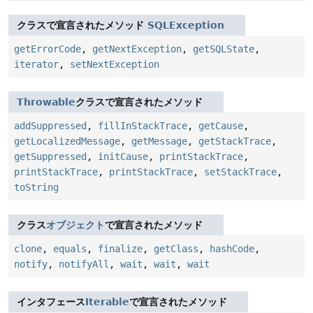
クラスで宣言されたメソッド
SQLException
getErrorCode
,
getNextException
,
getSQLState
,
iterator
,
setNextException
Throwable
クラスで宣言されたメソッド
addSuppressed
,
fillInStackTrace
,
getCause
,
getLocalizedMessage
,
getMessage
,
getStackTrace
,
getSuppressed
,
initCause
,
printStackTrace
,
printStackTrace
,
printStackTrace
,
setStackTrace
,
toString
クラス
オブジェクト
で宣言されたメソッド
clone
,
equals
,
finalize
,
getClass
,
hashCode
,
notify
,
notifyAll
,
wait
,
wait
,
wait
インタフェース
Iterable
で宣言されたメソッド