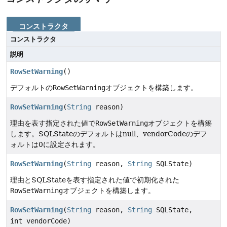
コンストラクタ
コンストラクタ
説明
RowSetWarning
()
デフォルトの
RowSetWarning
オブジェクトを構築します。
RowSetWarning
(
String
reason)
理由を表す指定された値で
RowSetWarning
オブジェクトを構築
します。SQLStateのデフォルトはnull、vendorCodeのデフ
ォルトは0に設定されます。
RowSetWarning
(
String
reason,
String
SQLState)
理由とSQLStateを表す指定された値で初期化された
RowSetWarning
オブジェクトを構築します。
RowSetWarning
(
String
reason,
String
SQLState,
int vendorCode)