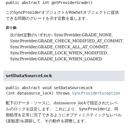
public abstract
int
getProviderGrade
()
この
SyncProvider
オブジェクトが
RowSet
オブジェクトに提供
できる同期のグレードを示す定数を返します。
戻り値:
次のint定数のいずれか: SyncProvider.GRADE_NONE、
SyncProvider.GRADE_CHECK_MODIFIED_AT_COMMIT、
SyncProvider.GRADE_CHECK_ALL_AT_COMMIT、
SyncProvider.GRADE_LOCK_WHEN_MODIFIED、
SyncProvider.GRADE_LOCK_WHEN_LOADED
setDataSourceLock
public abstract
void
setDataSourceLock
(int datasource_lock)
throws
SyncProviderException
配下のデータ・ソースに、
datasource_lock
で指定されたレベ
ルのロックを設定します。
これにより、
SyncProvider
は、同
期処理を正常に完了できるようにオプティミスティックなレベル
(楽観度)を調節して、その動作を調整します。