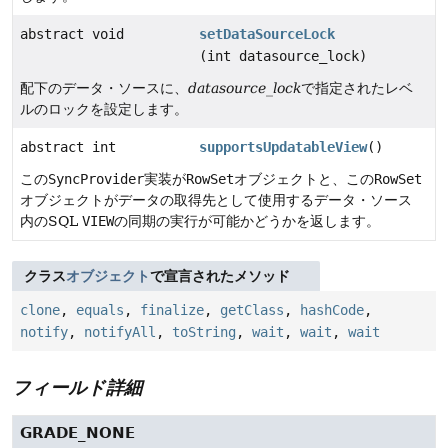
abstract void
setDataSourceLock
(int datasource_lock)
配下のデータ・ソースに、
datasource_lock
で指定されたレベ
ルのロックを設定します。
abstract int
supportsUpdatableView
()
この
SyncProvider
実装が
RowSet
オブジェクトと、この
RowSet
オブジェクトがデータの取得先として使用するデータ・ソース
内のSQL
VIEW
の同期の実行が可能かどうかを返します。
クラス
オブジェクト
で宣言されたメソッド
clone
,
equals
,
finalize
,
getClass
,
hashCode
,
notify
,
notifyAll
,
toString
,
wait
,
wait
,
wait
フィールド詳細
GRADE_NONE