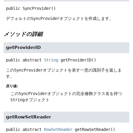
public
SyncProvider
()
デフォルトの
SyncProvider
オブジェクトを作成します。
メソッドの詳細
getProviderID
public abstract
String
getProviderID
()
この
SyncProvider
オブジェクトを表す一意の識別子を返しま
す。
戻り値:
この
SyncProvider
オブジェクトの完全修飾クラス名を持つ
String
オブジェクト
getRowSetReader
public abstract
RowSetReader
getRowSetReader
()