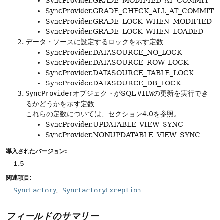
SyncProvider.GRADE_MODIFIED_AT_COMMIT
SyncProvider.GRADE_CHECK_ALL_AT_COMMIT
SyncProvider.GRADE_LOCK_WHEN_MODIFIED
SyncProvider.GRADE_LOCK_WHEN_LOADED
データ・ソースに設定するロックを示す定数
SyncProvider.DATASOURCE_NO_LOCK
SyncProvider.DATASOURCE_ROW_LOCK
SyncProvider.DATASOURCE_TABLE_LOCK
SyncProvider.DATASOURCE_DB_LOCK
SyncProvider
オブジェクトがSQL
VIEW
の更新を実行でき
るかどうかを示す定数
これらの定数については、セクション4.0を参照。
SyncProvider.UPDATABLE_VIEW_SYNC
SyncProvider.NONUPDATABLE_VIEW_SYNC
導入されたバージョン:
1.5
関連項目:
SyncFactory
SyncFactoryException
フィールドのサマリー