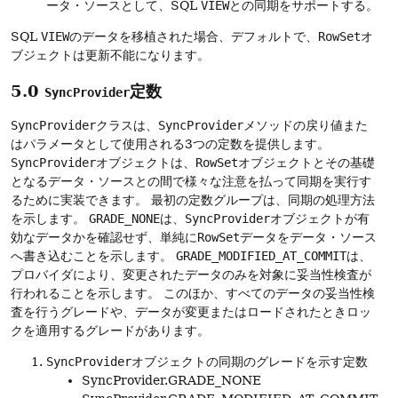
ータ・ソースとして、SQL
VIEW
との同期をサポートする。
SQL
VIEW
のデータを移植された場合、デフォルトで、
RowSet
オ
ブジェクトは更新不能になります。
5.0
定数
SyncProvider
SyncProvider
クラスは、
SyncProvider
メソッドの戻り値また
はパラメータとして使用される3つの定数を提供します。
SyncProvider
オブジェクトは、
RowSet
オブジェクトとその基礎
となるデータ・ソースとの間で様々な注意を払って同期を実行す
るために実装できます。
最初の定数グループは、同期の処理方法
を示します。
GRADE_NONE
は、
SyncProvider
オブジェクトが有
効なデータかを確認せず、単純に
RowSet
データをデータ・ソース
へ書き込むことを示します。
GRADE_MODIFIED_AT_COMMIT
は、
プロバイダにより、変更されたデータのみを対象に妥当性検査が
行われることを示します。
このほか、すべてのデータの妥当性検
査を行うグレードや、データが変更またはロードされたときロッ
クを適用するグレードがあります。
SyncProvider
オブジェクトの同期のグレードを示す定数
SyncProvider.GRADE_NONE