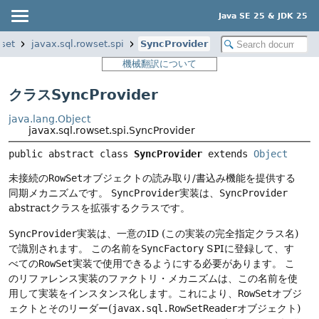
Java SE 25 & JDK 25
wset
javax.sql.rowset.spi
SyncProvider
機械翻訳について
クラスSyncProvider
java.lang.Object
javax.sql.rowset.spi.SyncProvider
public abstract class 
SyncProvider
extends 
Object
未接続の
RowSet
オブジェクトの読み取り/書込み機能を提供する
同期メカニズムです。
SyncProvider
実装は、
SyncProvider
abstractクラスを拡張するクラスです。
SyncProvider
実装は、一意のID (この実装の完全指定クラス名)
で識別されます。
この名前を
SyncFactory
SPIに登録して、す
べての
RowSet
実装で使用できるようにする必要があります。
こ
のリファレンス実装のファクトリ・メカニズムは、この名前を使
用して実装をインスタンス化します。これにより、
RowSet
オブジ
ェクトとそのリーダー(
javax.sql.RowSetReader
オブジェクト)