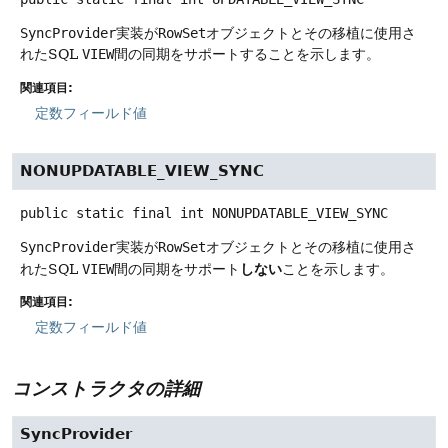
SyncProvider
実装が
RowSet
オブジェクトとその移植に使用さ
れたSQL
VIEW
間の同期をサポートすることを示します。
関連項目:
定数フィールド値
NONUPDATABLE_VIEW_SYNC
public static final
int
NONUPDATABLE_VIEW_SYNC
SyncProvider
実装が
RowSet
オブジェクトとその移植に使用さ
しない
れたSQL
VIEW
間の同期をサポート
ことを示します。
関連項目:
定数フィールド値
コンストラクタの詳細
SyncProvider