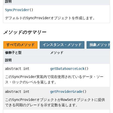
説明
SyncProvider
()
デフォルトの
SyncProvider
オブジェクトを作成します。
メソッドのサマリー
すべてのメソッド
インスタンス・メソッド
抽象メソッド
修飾子と型
メソッド
説明
abstract int
getDataSourceLock
()
この
SyncProvider
実装内で現在使用されているデータ・ソー
ス・ロックのレベルを返します。
abstract int
getProviderGrade
()
この
SyncProvider
オブジェクトが
RowSet
オブジェクトに提供
できる同期のグレードを示す定数を返します。