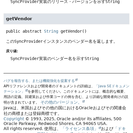
SyncProvider
実装のリリース・バージョンを示す
String
getVendor
public abstract
String
getVendor
()
この
SyncProvider
インスタンスのベンダー名を返します。
戻り値:
SyncProvider
実装のベンダー名を示す
String
バグを報告する、または機能強化を提案する
APIリファレンスおよび開発者のドキュメントの詳細は、
「Java SEドキュメン
テーション」
を参照してください。このドキュメントには、概念的な概要、
用語の定義、回避策および作業コードの例を含む、より詳細な開発者向けの説
その他のバージョン。
明が含まれています。
Javaは、米国およびその他の国におけるOracleおよびその関連会
社の商標または登録商標です。
Copyright
© 1993, 2025, Oracle and/or its affiliates, 500
Oracle Parkway, Redwood Shores, CA 94065 USA.
All rights reserved.
使用は、
「ライセンス条項」
および
「ドキ