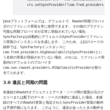
      crs.setSyncProvider("com.fred.providers.Hi
Javaプラットフォームでは、デフォルトで、
RowSet
同期プロバイ
ダのリファレンス実装を常に使用できます。
その他のプラグイン
可能な同期プロバイダが正常に登録されていない場合、
SyncFactory
は自動的にデフォルトの
SyncProvider
リファレン
ス実装のインスタンスを生成します。
このため、上記のコードの
抜粋では、
SyncFactory
インスタンスに
com.fred.providers.HighAvailabilitySyncProvider
とい
う名前の実装が登録されていない場合、
crs
には、リファレンス実
装内のデフォルトのプロバイダ
com.sun.rowset.providers.RIOptimisticProvider
が割り
当てられます。
3.0 違反と同期の問題
未接続の
RowSet
オブジェクトとデータ・ソース間の更新が元のク
エリーまたは配下のデータ・ソースの制約に違反した場合、未接
続のすべての
RowSet
実装と指定された
SyncProvider
実装の動作
は予測不能になります。
このように、違反があったときの動作を