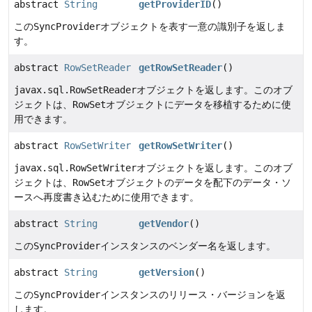
abstract
String
getProviderID
()
この
SyncProvider
オブジェクトを表す一意の識別子を返しま
す。
abstract
RowSetReader
getRowSetReader
()
javax.sql.RowSetReader
オブジェクトを返します。このオブ
ジェクトは、
RowSet
オブジェクトにデータを移植するために使
用できます。
abstract
RowSetWriter
getRowSetWriter
()
javax.sql.RowSetWriter
オブジェクトを返します。このオブ
ジェクトは、
RowSet
オブジェクトのデータを配下のデータ・ソ
ースへ再度書き込むために使用できます。
abstract
String
getVendor
()
この
SyncProvider
インスタンスのベンダー名を返します。
abstract
String
getVersion
()
この
SyncProvider
インスタンスのリリース・バージョンを返
します。