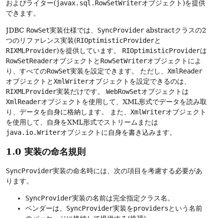
およびライター(
javax.sql.RowSetWriter
オブジェクト)を提供
できます。
JDBC
RowSet
実装仕様では、
SyncProvider
abstractクラスの2
つのリファレンス実装(
RIOptimisticProvider
と
RIXMLProvider
)を提供しています。
RIOptimisticProvider
は
RowSetReader
オブジェクトと
RowSetWriter
オブジェクトによ
り、すべての
RowSet
実装を設定できます。
ただし、
XmlReader
オブジェクトと
XmlWriter
オブジェクトを設定できるのは、
RIXMLProvider
実装だけです。
WebRowSet
オブジェクトは
XmlReader
オブジェクトを使用して、XML形式でデータを読み取
り、データを自身に格納します。
また、
XmlWriter
オブジェクト
を使用して、自身をXML形式でストリームまたは
java.io.Writer
オブジェクトに自身を書き込みます。
1.0 実装の命名規則
SyncProvider
実装の命名時には、次の項目を考慮する必要があ
ります。
SyncProvider
実装の名前は完全指定クラス名。
ベンダーは、
SyncProvider
実装を
providers
という名前