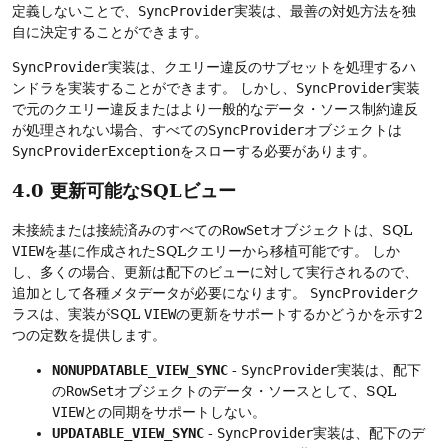
定義しないことで、
SyncProvider
実装は、最善の対処方法を独
自に決定することができます。
SyncProvider
実装は、クエリー違反のサブセットを処理するハ
ンドラを実装することができます。
しかし、
SyncProvider
実装
で元のクエリー違反またはより一般的なデータ・ソース制約違反
が処理されない場合、すべての
SyncProvider
オブジェクトは
SyncProviderException
をスローする必要があります。
4.0 更新可能なSQLビュー
未接続または接続済みのすべての
RowSet
オブジェクトは、SQL
VIEW
を基に作成されたSQLクエリーから移植可能です。
しか
し、多くの場合、更新は配下のビューに対して実行されるので、
追加として各種メタデータが必要になります。
SyncProvider
ク
ラスは、実装がSQL
VIEW
の更新をサポートするかどうかを示す2
つの定数を提供します。
NONUPDATABLE_VIEW_SYNC
-
SyncProvider
実装は、配下
の
RowSet
オブジェクトのデータ・ソースとして、SQL
VIEW
との同期をサポートしない。
UPDATABLE_VIEW_SYNC
-
SyncProvider
実装は、配下のデ