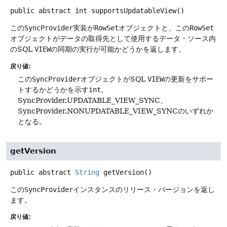
public abstract
int
supportsUpdatableView
()
この
SyncProvider
実装が
RowSet
オブジェクトと、この
RowSet
オブジェクトがデータの取得先として使用するデータ・ソース内
のSQL
VIEW
の同期の実行が可能かどうかを返します。
戻り値:
この
SyncProvider
オブジェクトがSQL
VIEW
の更新をサポー
トするかどうかを示す
int
。
SyncProvider.UPDATABLE_VIEW_SYNC、
SyncProvider.NONUPDATABLE_VIEW_SYNCのいずれか
となる。
getVersion
public abstract
String
getVersion
()
この
SyncProvider
インスタンスのリリース・バージョンを返し
ます。
戻り値: