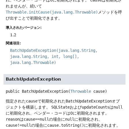
れ、ベンダー・コードは0に初期化されます。
cause
は初期化さ
れませんが、続いて
Throwable.initCause(java.lang.Throwable)
メソッドを呼
び出すことで初期化できます。
導入されたバージョン:
1.2
関連項目:
BatchUpdateException(java.lang.String,
java.lang.String, int, long[],
java.lang.Throwable)
BatchUpdateException
public
BatchUpdateException
(
Throwable
 cause)
指定された
cause
で初期化された
BatchUpdateException
オブ
ジェクトを構築します。
SQLState
および
updateCounts
は
null
に初期化され、ベンダー・コードは0に初期化されます。
reason
は
cause==null
の場合に
null
に初期化され、
cause!=null
の場合に
cause.toString()
に初期化されます。