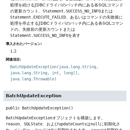
処理を続けるJDBCドライバのバッチ内にある各SQLコマンド
の更新カウント、
Statement.SUCCESS_NO_INFO
または
Statement.EXECUTE_FAILED
、あるいはコマンドの失敗後に
処理を停止するJDBCドライバのバッチ内にある各SQLコマン
ドの、失敗前の更新カウントまたは
Statement.SUCCESS_NO_INFO
を表す
導入されたバージョン:
1.2
関連項目:
BatchUpdateException(java.lang.String,
java.lang.String, int, long[],
java.lang.Throwable)
BatchUpdateException
public
BatchUpdateException
()
BatchUpdateException
オブジェクトを構築します。
reason
、
SQLState
、および
updateCounts
は
null
に初期化さ