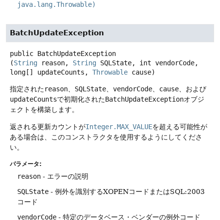
java.lang.Throwable)
BatchUpdateException
public
BatchUpdateException
(
String
 reason, 
String
 SQLState, int vendorCode, 
long[] updateCounts, 
Throwable
 cause)
指定された
reason
、
SQLState
、
vendorCode
、
cause
、および
updateCounts
で初期化された
BatchUpdateException
オブジ
ェクトを構築します。
返される更新カウントが
Integer.MAX_VALUE
を超える可能性が
ある場合は、このコンストラクタを使用するようにしてくださ
い。
パラメータ:
reason
- エラーの説明
SQLState
- 例外を識別するXOPENコードまたはSQL:2003
コード
vendorCode
- 特定のデータベース・ベンダーの例外コード