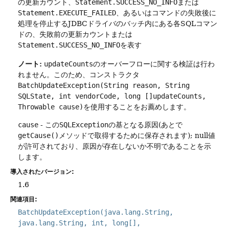
の更新カウント、
Statement.SUCCESS_NO_INFO
または
Statement.EXECUTE_FAILED
、あるいはコマンドの失敗後に
処理を停止するJDBCドライバのバッチ内にある各SQLコマン
ドの、失敗前の更新カウントまたは
Statement.SUCCESS_NO_INFO
を表す
ノート:
updateCounts
のオーバーフローに関する検証は行わ
れません。このため、コンストラクタ
BatchUpdateException(String reason, String
SQLState, int vendorCode, long []updateCounts,
Throwable cause)
を使用することをお薦めします。
cause
- この
SQLException
の基となる原因(あとで
getCause()
メソッドで取得するために保存されます); null値
が許可されており、原因が存在しないか不明であることを示
します。
導入されたバージョン:
1.6
関連項目:
BatchUpdateException(java.lang.String,
java.lang.String, int, long[],