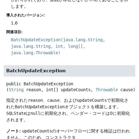
します。
導入されたバージョン:
1.6
関連項目:
BatchUpdateException(java.lang.String,
java.lang.String, int, long[],
java.lang.Throwable)
BatchUpdateException
public
BatchUpdateException
(
String
 reason, int[] updateCounts, 
Throwable
 cause)
指定された
reason
、
cause
、および
updateCounts
で初期化さ
れた
BatchUpdateException
オブジェクトを構築します。
SQLState
は
null
に初期化され、ベンダー・コードは0に初期化
されます。
ノート:
updateCounts
のオーバーフローに関する検証は行われ
ません。このため、コンストラクタ