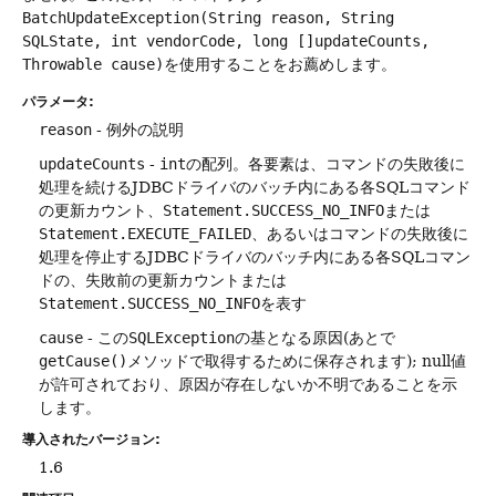
BatchUpdateException(String reason, String
SQLState, int vendorCode, long []updateCounts,
Throwable cause)
を使用することをお薦めします。
パラメータ:
reason
- 例外の説明
updateCounts
-
int
の配列。各要素は、コマンドの失敗後に
処理を続けるJDBCドライバのバッチ内にある各SQLコマンド
の更新カウント、
Statement.SUCCESS_NO_INFO
または
Statement.EXECUTE_FAILED
、あるいはコマンドの失敗後に
処理を停止するJDBCドライバのバッチ内にある各SQLコマン
ドの、失敗前の更新カウントまたは
Statement.SUCCESS_NO_INFO
を表す
cause
- この
SQLException
の基となる原因(あとで
getCause()
メソッドで取得するために保存されます); null値
が許可されており、原因が存在しないか不明であることを示
します。
導入されたバージョン:
1.6