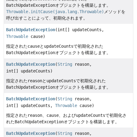
BatchUpdateException
オブジェクトを構築します。
Throwable.initCause(java.lang.Throwable)
メソッドを
呼び出すことによって、初期化されます。
BatchUpdateException
(int[] updateCounts,
Throwable
cause)
指定された
cause
と
updateCounts
で初期化された
BatchUpdateException
オブジェクトを構築します。
BatchUpdateException
(
String
reason,
int[] updateCounts)
指定された
reason
と
updateCounts
で初期化された
BatchUpdateException
オブジェクトを構築します。
BatchUpdateException
(
String
reason,
int[] updateCounts,
Throwable
cause)
指定された
reason
、
cause
、および
updateCounts
で初期化さ
れた
BatchUpdateException
オブジェクトを構築します。
BatchUpdateException
(
String
reason,