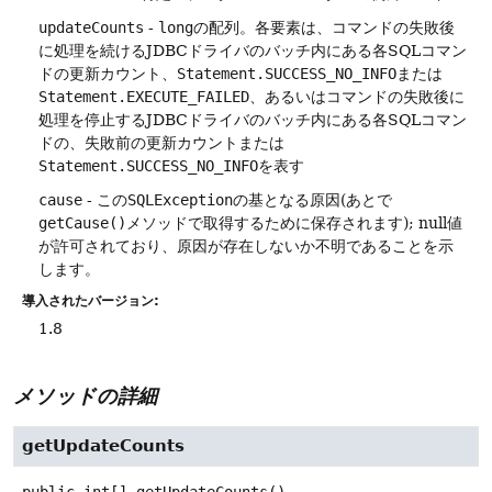
updateCounts
-
long
の配列。各要素は、コマンドの失敗後
に処理を続けるJDBCドライバのバッチ内にある各SQLコマン
ドの更新カウント、
Statement.SUCCESS_NO_INFO
または
Statement.EXECUTE_FAILED
、あるいはコマンドの失敗後に
処理を停止するJDBCドライバのバッチ内にある各SQLコマン
ドの、失敗前の更新カウントまたは
Statement.SUCCESS_NO_INFO
を表す
cause
- この
SQLException
の基となる原因(あとで
getCause()
メソッドで取得するために保存されます); null値
が許可されており、原因が存在しないか不明であることを示
します。
導入されたバージョン:
1.8
メソッドの詳細
getUpdateCounts