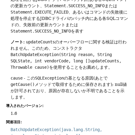
の更新カウント、
Statement.SUCCESS_NO_INFO
または
Statement.EXECUTE_FAILED
、あるいはコマンドの失敗後に
処理を停止するJDBCドライバのバッチ内にある各SQLコマン
ドの、失敗前の更新カウントまたは
Statement.SUCCESS_NO_INFO
を表す
ノート:
updateCounts
のオーバーフローに関する検証は行わ
れません。このため、コンストラクタ
BatchUpdateException(String reason, String
SQLState, int vendorCode, long []updateCounts,
Throwable cause)
を使用することをお薦めします。
cause
- この
SQLException
の基となる原因(あとで
getCause()
メソッドで取得するために保存されます); null値
が許可されており、原因が存在しないか不明であることを示
します。
導入されたバージョン:
1.6
関連項目:
BatchUpdateException(java.lang.String,