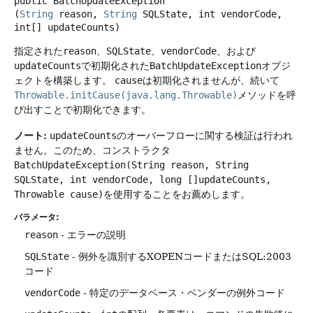
public
BatchUpdateException
(
String
 reason, 
String
 SQLState, int vendorCode, 
int[] updateCounts)
指定された
reason
、
SQLState
、
vendorCode
、および
updateCounts
で初期化された
BatchUpdateException
オブジ
ェクトを構築します。
cause
は初期化されませんが、続いて
Throwable.initCause(java.lang.Throwable)
メソッドを呼
び出すことで初期化できます。
ノート:
updateCounts
のオーバーフローに関する検証は行われ
ません。このため、コンストラクタ
BatchUpdateException(String reason, String
SQLState, int vendorCode, long []updateCounts,
Throwable cause)
を使用することをお薦めします。
パラメータ:
reason
- エラーの説明
SQLState
- 例外を識別するXOPENコードまたはSQL:2003
コード
vendorCode
- 特定のデータベース・ベンダーの例外コード