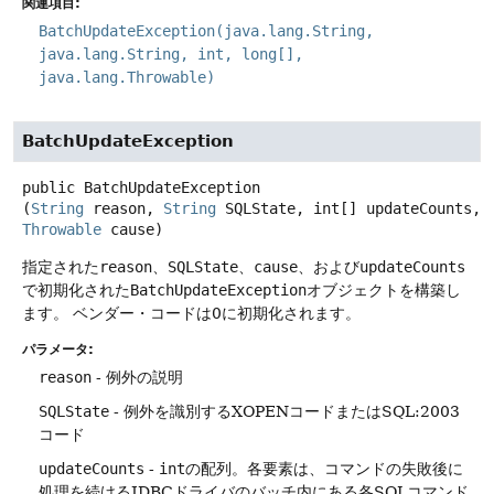
関連項目:
BatchUpdateException(java.lang.String,
java.lang.String, int, long[],
java.lang.Throwable)
BatchUpdateException
public
BatchUpdateException
(
String
 reason, 
String
 SQLState, int[] updateCounts, 
Throwable
 cause)
指定された
reason
、
SQLState
、
cause
、および
updateCounts
で初期化された
BatchUpdateException
オブジェクトを構築し
ます。
ベンダー・コードは0に初期化されます。
パラメータ:
reason
- 例外の説明
SQLState
- 例外を識別するXOPENコードまたはSQL:2003
コード
updateCounts
-
int
の配列。各要素は、コマンドの失敗後に
処理を続けるJDBCドライバのバッチ内にある各SQLコマンド