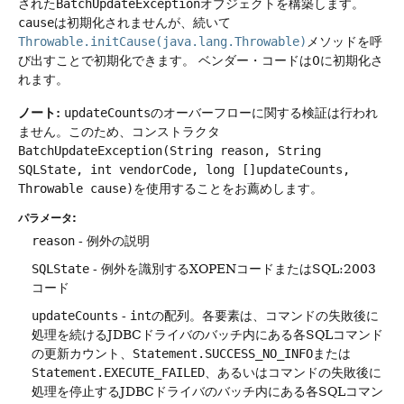
された
BatchUpdateException
オブジェクトを構築します。
cause
は初期化されませんが、続いて
Throwable.initCause(java.lang.Throwable)
メソッドを呼
び出すことで初期化できます。
ベンダー・コードは0に初期化さ
れます。
ノート:
updateCounts
のオーバーフローに関する検証は行われ
ません。このため、コンストラクタ
BatchUpdateException(String reason, String
SQLState, int vendorCode, long []updateCounts,
Throwable cause)
を使用することをお薦めします。
パラメータ:
reason
- 例外の説明
SQLState
- 例外を識別するXOPENコードまたはSQL:2003
コード
updateCounts
-
int
の配列。各要素は、コマンドの失敗後に
処理を続けるJDBCドライバのバッチ内にある各SQLコマンド
の更新カウント、
Statement.SUCCESS_NO_INFO
または
Statement.EXECUTE_FAILED
、あるいはコマンドの失敗後に
処理を停止するJDBCドライバのバッチ内にある各SQLコマン