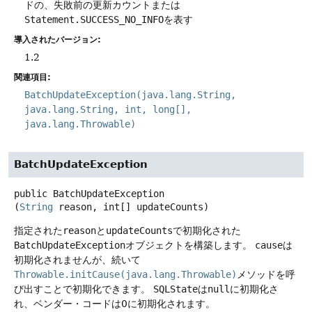
ドの、失敗前の更新カウントまたは
Statement.SUCCESS_NO_INFO
を表す
導入されたバージョン:
1.2
関連項目:
BatchUpdateException(java.lang.String,
java.lang.String, int, long[],
java.lang.Throwable)
BatchUpdateException
public
BatchUpdateException
(
String
 reason, int[] updateCounts)
指定された
reason
と
updateCounts
で初期化された
BatchUpdateException
オブジェクトを構築します。
cause
は
初期化されませんが、続いて
Throwable.initCause(java.lang.Throwable)
メソッドを呼
び出すことで初期化できます。
SQLState
は
null
に初期化さ
れ、ベンダー・コードは0に初期化されます。