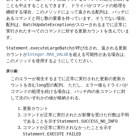
ことも中止することもできます。
ドライバがコマンドの処理を
継続する場合、このメソッドによって返される配列は、バッチに
あるコマンドと同じ数の要素を持っています。そうでない場合、
配列は、
BatchUpdateException
がスローされるまでに正常に
実行されたすべてのコマンドに対する更新カウントを含んでいま
す。
Statement.executeLargeBatch
が呼び出され、返される更新
カウントが
Integer.MAX_VALUE
を超える可能性がある場合は、
このメソッドを使用するようにしてください。
戻り値:
このエラーが発生するまでに正常に実行された更新の更新カ
ウントを含む
long
型の配列。
ただし、エラー後もドライバが
コマンドの処理を続ける場合は、バッチ内の各コマンドに対
して次のいずれかの値が格納される。
更新カウント
コマンドが正常に実行されたが影響を受けた行数は不明
であることを示す
Statement.SUCCESS_NO_INFO
コマンドが正常に実行されなかったことを示す
Statement.EXECUTE_FAILED