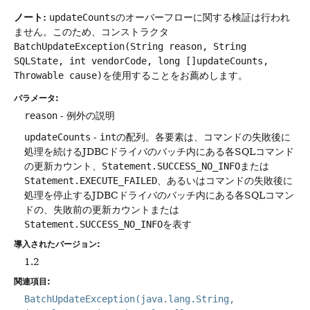
ノート:
updateCounts
のオーバーフローに関する検証は行われ
ません。このため、コンストラクタ
BatchUpdateException(String reason, String
SQLState, int vendorCode, long []updateCounts,
Throwable cause)
を使用することをお薦めします。
パラメータ:
reason
- 例外の説明
updateCounts
-
int
の配列。各要素は、コマンドの失敗後に
処理を続けるJDBCドライバのバッチ内にある各SQLコマンド
の更新カウント、
Statement.SUCCESS_NO_INFO
または
Statement.EXECUTE_FAILED
、あるいはコマンドの失敗後に
処理を停止するJDBCドライバのバッチ内にある各SQLコマン
ドの、失敗前の更新カウントまたは
Statement.SUCCESS_NO_INFO
を表す
導入されたバージョン:
1.2
関連項目:
BatchUpdateException(java.lang.String,