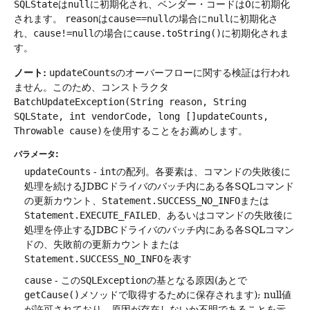
SQLState
は
null
に初期化され、ベンダー・コードは0に初期化
されます。
reason
は
cause==null
の場合に
null
に初期化さ
れ、
cause!=null
の場合に
cause.toString()
に初期化されま
す。
ノート:
updateCounts
のオーバーフローに関する検証は行われ
ません。このため、コンストラクタ
BatchUpdateException(String reason, String
SQLState, int vendorCode, long []updateCounts,
Throwable cause)
を使用することをお薦めします。
パラメータ:
updateCounts
-
int
の配列。各要素は、コマンドの失敗後に
処理を続けるJDBCドライバのバッチ内にある各SQLコマンド
の更新カウント、
Statement.SUCCESS_NO_INFO
または
Statement.EXECUTE_FAILED
、あるいはコマンドの失敗後に
処理を停止するJDBCドライバのバッチ内にある各SQLコマン
ドの、失敗前の更新カウントまたは
Statement.SUCCESS_NO_INFO
を表す
cause
- この
SQLException
の基となる原因(あとで
getCause()
メソッドで取得するために保存されます); null値
が許可されており、原因が存在しないか不明であることを示