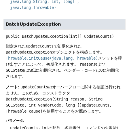
java.lang.String, int, long[],
java.lang.Throwable)
BatchUpdateException
public
BatchUpdateException
(int[] updateCounts)
指定された
updateCounts
で初期化された
BatchUpdateException
オブジェクトを構築します。
Throwable.initCause(java.lang.Throwable)
メソッドを呼
び出すことによって、初期化されます。
reason
および
SQLState
はnullに初期化され、ベンダー・コードは0に初期化
されます。
ノート:
updateCounts
のオーバーフローに関する検証は行われ
ません。このため、コンストラクタ
BatchUpdateException(String reason, String
SQLState, int vendorCode, long []updateCounts,
Throwable cause)
を使用することをお薦めします。
パラメータ:
updateCounts
-
int
の配列。各要素は、コマンドの失敗後に