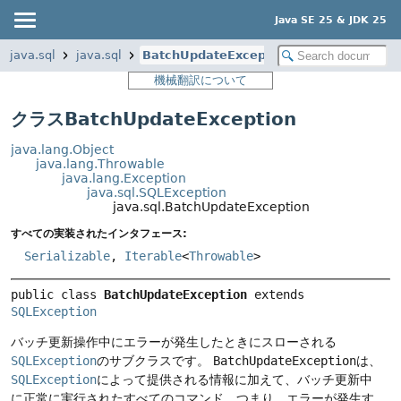
Java SE 25 & JDK 25
java.sql
java.sql
BatchUpdateException
機械翻訳について
クラスBatchUpdateException
java.lang.Object
java.lang.Throwable
java.lang.Exception
java.sql.SQLException
java.sql.BatchUpdateException
すべての実装されたインタフェース:
Serializable
,
Iterable
<
Throwable
>
public class 
BatchUpdateException
extends 
SQLException
バッチ更新操作中にエラーが発生したときにスローされる
SQLException
のサブクラスです。
BatchUpdateException
は、
SQLException
によって提供される情報に加えて、バッチ更新中
に正常に実行されたすべてのコマンド、つまり、エラーが発生す