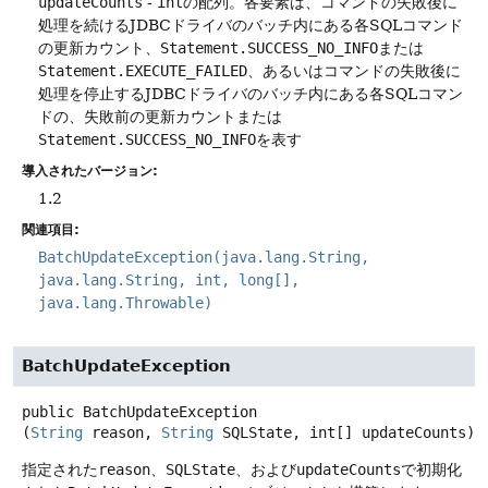
updateCounts
-
int
の配列。各要素は、コマンドの失敗後に
処理を続けるJDBCドライバのバッチ内にある各SQLコマンド
の更新カウント、
Statement.SUCCESS_NO_INFO
または
Statement.EXECUTE_FAILED
、あるいはコマンドの失敗後に
処理を停止するJDBCドライバのバッチ内にある各SQLコマン
ドの、失敗前の更新カウントまたは
Statement.SUCCESS_NO_INFO
を表す
導入されたバージョン:
1.2
関連項目:
BatchUpdateException(java.lang.String,
java.lang.String, int, long[],
java.lang.Throwable)
BatchUpdateException
public
BatchUpdateException
(
String
 reason, 
String
 SQLState, int[] updateCounts)
指定された
reason
、
SQLState
、および
updateCounts
で初期化