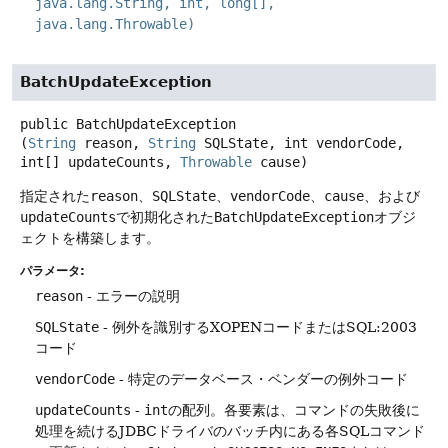
java.lang.String, int, long[],
java.lang.Throwable)
BatchUpdateException
public
BatchUpdateException
(
String
 reason, 
String
 SQLState, int vendorCode, 
int[] updateCounts, 
Throwable
 cause)
指定された
reason
、
SQLState
、
vendorCode
、
cause
、および
updateCounts
で初期化された
BatchUpdateException
オブジ
ェクトを構築します。
パラメータ:
reason
- エラーの説明
SQLState
- 例外を識別するXOPENコードまたはSQL:2003
コード
vendorCode
- 特定のデータベース・ベンダーの例外コード
updateCounts
-
int
の配列。各要素は、コマンドの失敗後に
処理を続けるJDBCドライバのバッチ内にある各SQLコマンド