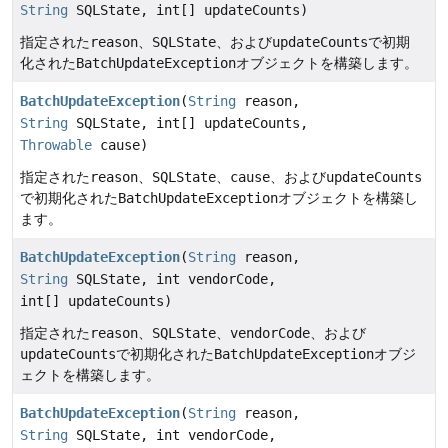
String
SQLState, int[] updateCounts)
指定された
reason
、
SQLState
、および
updateCounts
で初期
化された
BatchUpdateException
オブジェクトを構築します。
BatchUpdateException
(
String
reason,
String
SQLState, int[] updateCounts,
Throwable
cause)
指定された
reason
、
SQLState
、
cause
、および
updateCounts
で初期化された
BatchUpdateException
オブジェクトを構築し
ます。
BatchUpdateException
(
String
reason,
String
SQLState, int vendorCode,
int[] updateCounts)
指定された
reason
、
SQLState
、
vendorCode
、および
updateCounts
で初期化された
BatchUpdateException
オブジ
ェクトを構築します。
BatchUpdateException
(
String
reason,
String
SQLState, int vendorCode,