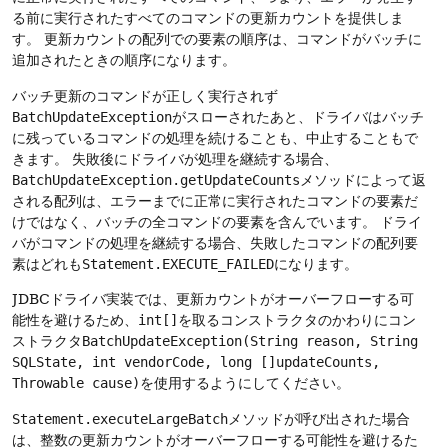
る前に実行されたすべてのコマンドの更新カウントを提供しま
す。
更新カウントの配列での要素の順序は、コマンドがバッチに
追加されたときの順序になります。
バッチ更新のコマンドが正しく実行されず
BatchUpdateException
がスローされたあと、ドライバはバッチ
に残っているコマンドの処理を続けることも、中止することもで
きます。
失敗後にドライバが処理を継続する場合、
BatchUpdateException.getUpdateCounts
メソッドによって返
される配列は、エラーまでに正常に実行されたコマンドの要素だ
けではなく、バッチの全コマンドの要素を含んでいます。
ドライ
バがコマンドの処理を継続する場合、失敗したコマンドの配列要
素はどれも
Statement.EXECUTE_FAILED
になります。
JDBCドライバ実装では、更新カウントがオーバーフローする可
能性を避けるため、
int[]
を取るコンストラクタのかわりにコン
ストラクタ
BatchUpdateException(String reason, String
SQLState, int vendorCode, long []updateCounts,
Throwable cause)
を使用するようにしてください。
Statement.executeLargeBatch
メソッドが呼び出された場合
は、整数の更新カウントがオーバーフローする可能性を避けるた