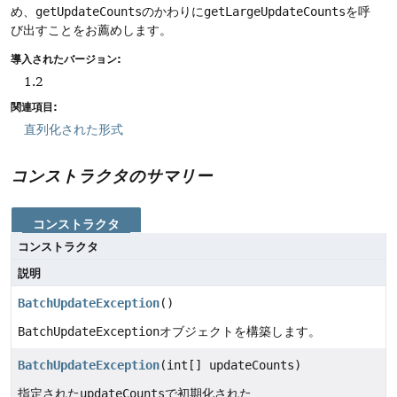
め、
getUpdateCounts
のかわりに
getLargeUpdateCounts
を呼
び出すことをお薦めします。
導入されたバージョン:
1.2
関連項目:
直列化された形式
コンストラクタのサマリー
コンストラクタ
コンストラクタ
説明
BatchUpdateException
()
BatchUpdateException
オブジェクトを構築します。
BatchUpdateException
(int[] updateCounts)
指定された
updateCounts
で初期化された