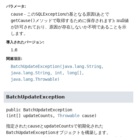
パラメータ:
cause
- この
SQLException
の基となる原因(あとで
getCause()
メソッドで取得するために保存されます); null値
が許可されており、原因が存在しないか不明であることを示
します。
導入されたバージョン:
1.6
関連項目:
BatchUpdateException(java.lang.String,
java.lang.String, int, long[],
java.lang.Throwable)
BatchUpdateException
public
BatchUpdateException
(int[] updateCounts, 
Throwable
 cause)
指定された
cause
と
updateCounts
で初期化された
BatchUpdateException
オブジェクトを構築します。