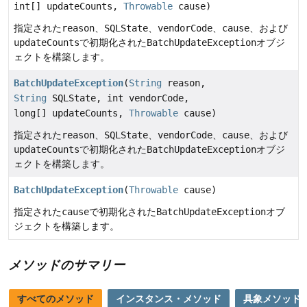
int[] updateCounts,
Throwable
cause)
指定された
reason
、
SQLState
、
vendorCode
、
cause
、および
updateCounts
で初期化された
BatchUpdateException
オブジ
ェクトを構築します。
BatchUpdateException
(
String
reason,
String
SQLState, int vendorCode,
long[] updateCounts,
Throwable
cause)
指定された
reason
、
SQLState
、
vendorCode
、
cause
、および
updateCounts
で初期化された
BatchUpdateException
オブジ
ェクトを構築します。
BatchUpdateException
(
Throwable
cause)
指定された
cause
で初期化された
BatchUpdateException
オブ
ジェクトを構築します。
メソッドのサマリー
すべてのメソッド
インスタンス・メソッド
具象メソッド