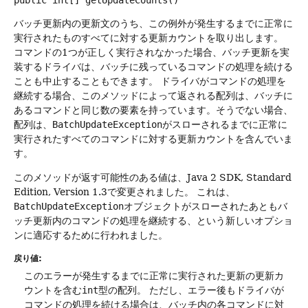
public
int[]
getUpdateCounts
()
バッチ更新内の更新文のうち、この例外が発生するまでに正常に
実行されたものすべてに対する更新カウントを取り出します。
コマンドの1つが正しく実行されなかった場合、バッチ更新を実
装するドライバは、バッチに残っているコマンドの処理を続ける
ことも中止することもできます。
ドライバがコマンドの処理を
継続する場合、このメソッドによって返される配列は、バッチに
あるコマンドと同じ数の要素を持っています。そうでない場合、
配列は、
BatchUpdateException
がスローされるまでに正常に
実行されたすべてのコマンドに対する更新カウントを含んでいま
す。
このメソッドが返す可能性のある値は、Java 2 SDK, Standard
Edition, Version 1.3で変更されました。
これは、
BatchUpdateException
オブジェクトがスローされたあともバ
ッチ更新内のコマンドの処理を継続する、という新しいオプショ
ンに適応するために行われました。
戻り値:
このエラーが発生するまでに正常に実行された更新の更新カ
ウントを含む
int
型の配列。
ただし、エラー後もドライバが
コマンドの処理を続ける場合は、バッチ内の各コマンドに対