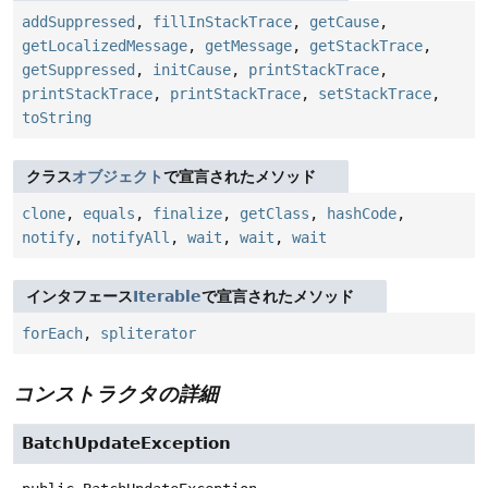
addSuppressed
,
fillInStackTrace
,
getCause
,
getLocalizedMessage
,
getMessage
,
getStackTrace
,
getSuppressed
,
initCause
,
printStackTrace
,
printStackTrace
,
printStackTrace
,
setStackTrace
,
toString
クラス
オブジェクト
で宣言されたメソッド
clone
,
equals
,
finalize
,
getClass
,
hashCode
,
notify
,
notifyAll
,
wait
,
wait
,
wait
インタフェース
Iterable
で宣言されたメソッド
forEach
,
spliterator
コンストラクタの詳細
BatchUpdateException