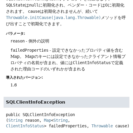
SQLState
は
null
に初期化され、ベンダー・コードは0に初期化
されます。
cause
は初期化されませんが、続いて
Throwable.initCause(java.lang.Throwable)
メソッドを呼
び出すことで初期化できます。
パラメータ:
reason
- 例外の説明
failedProperties
- 設定できなかったプロパティ値を含む
Map。
Mapのキーには設定できなかったクライアント情報プ
ロパティの名前が含まれ、値には
ClientInfoStatus
で定義
された理由コードのいずれかが含まれる
導入されたバージョン:
1.6
SQLClientInfoException
public
SQLClientInfoException
(
String
 reason, 
Map
<
String
, 
ClientInfoStatus
> failedProperties, 
Throwable
 cause)