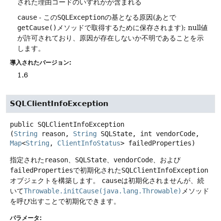
された理由コードのいずれかが含まれる
cause
- この
SQLException
の基となる原因(あとで
getCause()
メソッドで取得するために保存されます); null値
が許可されており、原因が存在しないか不明であることを示
します。
導入されたバージョン:
1.6
SQLClientInfoException
public
SQLClientInfoException
(
String
 reason, 
String
 SQLState, int vendorCode, 
Map
<
String
, 
ClientInfoStatus
> failedProperties)
指定された
reason
、
SQLState
、
vendorCode
、および
failedProperties
で初期化された
SQLClientInfoException
オブジェクトを構築します。
cause
は初期化されませんが、続
いて
Throwable.initCause(java.lang.Throwable)
メソッド
を呼び出すことで初期化できます。
パラメータ: