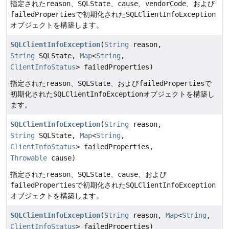
指定された
reason
、
SQLState
、
cause
、
vendorCode
、および
failedProperties
で初期化された
SQLClientInfoException
オブジェクトを構築します。
SQLClientInfoException
(
String
reason,
String
SQLState,
Map
<
String
,
ClientInfoStatus
> failedProperties)
指定された
reason
、
SQLState
、および
failedProperties
で
初期化された
SQLClientInfoException
オブジェクトを構築し
ます。
SQLClientInfoException
(
String
reason,
String
SQLState,
Map
<
String
,
ClientInfoStatus
> failedProperties,
Throwable
cause)
指定された
reason
、
SQLState
、
cause
、および
failedProperties
で初期化された
SQLClientInfoException
オブジェクトを構築します。
SQLClientInfoException
(
String
reason,
Map
<
String
,
ClientInfoStatus
> failedProperties)