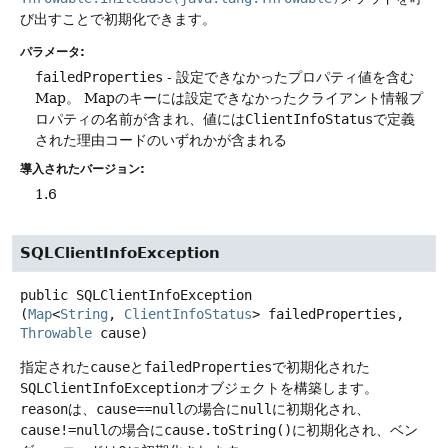
び出すことで初期化できます。
パラメータ:
failedProperties
- 設定できなかったプロパティ値を含む
Map。
Mapのキーには設定できなかったクライアント情報プ
ロパティの名前が含まれ、値には
ClientInfoStatus
で定義
された理由コードのいずれかが含まれる
導入されたバージョン:
1.6
SQLClientInfoException
public
SQLClientInfoException
(
Map
<
String
, 
ClientInfoStatus
> failedProperties, 
Throwable
 cause)
指定された
cause
と
failedProperties
で初期化された
SQLClientInfoException
オブジェクトを構築します。
reason
は、
cause==null
の場合に
null
に初期化され、
cause!=null
の場合に
cause.toString()
に初期化され、ベン