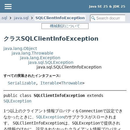
Java SE 25 & JDK 25
.sql
java.sql
SQLClientInfoException
機械翻訳について
クラスSQLClientInfoException
java.lang.Object
java.lang.Throwable
java.lang.Exception
java.sql.SQLException
java.sql.SQLClientInfoException
すべての実装されたインタフェース:
Serializable
,
Iterable
<
Throwable
>
public class 
SQLClientInfoException
extends 
SQLException
1つ以上のクライアント情報プロパティを
Connection
で設定でき
なかったときに、
SQLException
のサブクラスがスローされま
す。
SQLClientInfoException
は、
SQLException
で提供され
る情報のほかに、設定されなかったクライアント情報プロパティ