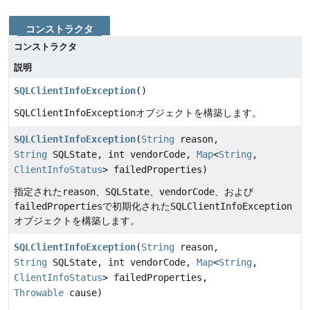
コンストラクタ
コンストラクタ
説明
SQLClientInfoException
()
SQLClientInfoException
オブジェクトを構築します。
SQLClientInfoException
(
String
reason,
String
SQLState, int vendorCode,
Map
<
String
,
ClientInfoStatus
> failedProperties)
指定された
reason
、
SQLState
、
vendorCode
、および
failedProperties
で初期化された
SQLClientInfoException
オブジェクトを構築します。
SQLClientInfoException
(
String
reason,
String
SQLState, int vendorCode,
Map
<
String
,
ClientInfoStatus
> failedProperties,
Throwable
cause)