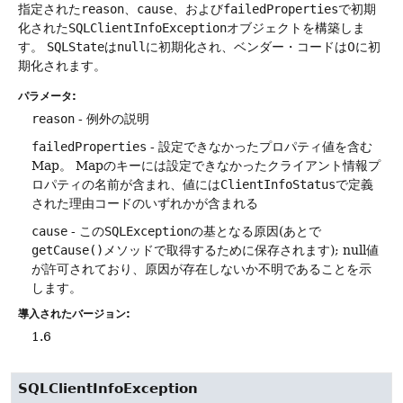
指定された
reason
、
cause
、および
failedProperties
で初期
化された
SQLClientInfoException
オブジェクトを構築しま
す。
SQLState
は
null
に初期化され、ベンダー・コードは0に初
期化されます。
パラメータ:
reason
- 例外の説明
failedProperties
- 設定できなかったプロパティ値を含む
Map。
Mapのキーには設定できなかったクライアント情報プ
ロパティの名前が含まれ、値には
ClientInfoStatus
で定義
された理由コードのいずれかが含まれる
cause
- この
SQLException
の基となる原因(あとで
getCause()
メソッドで取得するために保存されます); null値
が許可されており、原因が存在しないか不明であることを示
します。
導入されたバージョン:
1.6
SQLClientInfoException