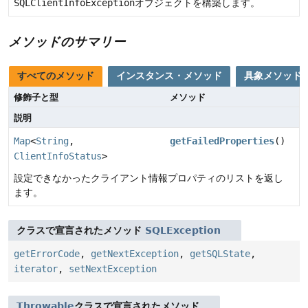
SQLClientInfoException
オブジェクトを構築します。
メソッドのサマリー
すべてのメソッド
インスタンス・メソッド
具象メソッド
修飾子と型
メソッド
説明
Map
<
String
,
getFailedProperties
()
ClientInfoStatus
>
設定できなかったクライアント情報プロパティのリストを返し
ます。
クラスで宣言されたメソッド
SQLException
getErrorCode
,
getNextException
,
getSQLState
,
iterator
,
setNextException
Throwable
クラスで宣言されたメソッド