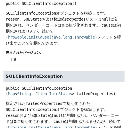
public
SQLClientInfoException
()
SQLClientInfoException
オブジェクトを構築します。
reason
、
SQLState
およびfailedPropertiesリストは
null
に初
期化され、ベンダー・コードは0に初期化されます。
cause
は初
期化されませんが、続いて
Throwable.initCause(java.lang.Throwable)
メソッドを呼
び出すことで初期化できます。
導入されたバージョン:
1.6
SQLClientInfoException
public
SQLClientInfoException
(
Map
<
String
, 
ClientInfoStatus
> failedProperties)
指定された
failedProperties
で初期化された
SQLClientInfoException
オブジェクトを構築します。
reason
および
SQLState
は
null
に初期化され、ベンダー・コー
ドは0に初期化されます。
cause
は初期化されませんが、続いて
Throwable.initCause(java.lang.Throwable)
メソッドを呼