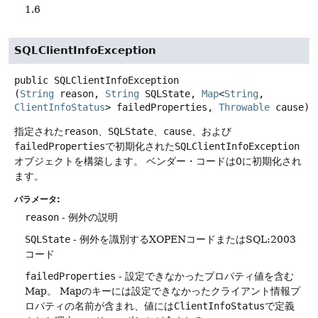
1.6
SQLClientInfoException
public
SQLClientInfoException
(
String
 reason, 
String
 SQLState, 
Map
<
String
, 
ClientInfoStatus
> failedProperties, 
Throwable
 cause)
指定された
reason
、
SQLState
、
cause
、および
failedProperties
で初期化された
SQLClientInfoException
オブジェクトを構築します。
ベンダー・コードは0に初期化され
ます。
パラメータ:
reason
- 例外の説明
SQLState
- 例外を識別するXOPENコードまたはSQL:2003
コード
failedProperties
- 設定できなかったプロパティ値を含む
Map。
Mapのキーには設定できなかったクライアント情報プ
ロパティの名前が含まれ、値には
ClientInfoStatus
で定義