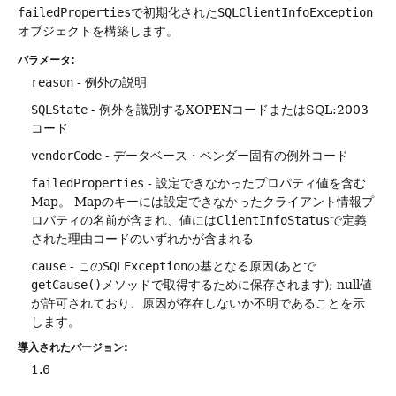
failedProperties
で初期化された
SQLClientInfoException
オブジェクトを構築します。
パラメータ:
reason
- 例外の説明
SQLState
- 例外を識別するXOPENコードまたはSQL:2003
コード
vendorCode
- データベース・ベンダー固有の例外コード
failedProperties
- 設定できなかったプロパティ値を含む
Map。
Mapのキーには設定できなかったクライアント情報プ
ロパティの名前が含まれ、値には
ClientInfoStatus
で定義
された理由コードのいずれかが含まれる
cause
- この
SQLException
の基となる原因(あとで
getCause()
メソッドで取得するために保存されます); null値
が許可されており、原因が存在しないか不明であることを示
します。
導入されたバージョン:
1.6