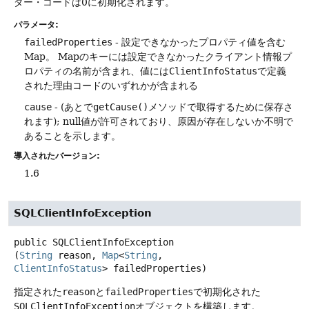
ダー・コードは0に初期化されます。
パラメータ:
failedProperties
- 設定できなかったプロパティ値を含む
Map。
Mapのキーには設定できなかったクライアント情報プ
ロパティの名前が含まれ、値には
ClientInfoStatus
で定義
された理由コードのいずれかが含まれる
cause
- (あとで
getCause()
メソッドで取得するために保存さ
れます); null値が許可されており、原因が存在しないか不明で
あることを示します。
導入されたバージョン:
1.6
SQLClientInfoException
public
SQLClientInfoException
(
String
 reason, 
Map
<
String
, 
ClientInfoStatus
> failedProperties)
指定された
reason
と
failedProperties
で初期化された
SQLClientInfoException
オブジェクトを構築します。