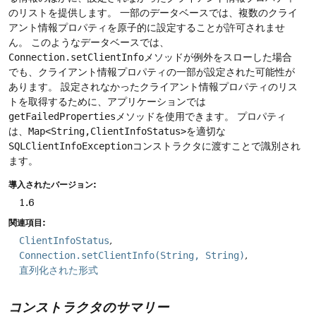
のリストを提供します。
一部のデータベースでは、複数のクライ
アント情報プロパティを原子的に設定することが許可されませ
ん。
このようなデータベースでは、
Connection.setClientInfo
メソッドが例外をスローした場合
でも、クライアント情報プロパティの一部が設定された可能性が
あります。
設定されなかったクライアント情報プロパティのリス
トを取得するために、アプリケーションでは
getFailedProperties
メソッドを使用できます。
プロパティ
は、
Map<String,ClientInfoStatus>
を適切な
SQLClientInfoException
コンストラクタに渡すことで識別され
ます。
導入されたバージョン:
1.6
関連項目:
ClientInfoStatus
Connection.setClientInfo(String, String)
直列化された形式
コンストラクタのサマリー