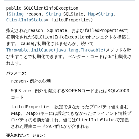
public
SQLClientInfoException
(
String
 reason, 
String
 SQLState, 
Map
<
String
, 
ClientInfoStatus
> failedProperties)
指定された
reason
、
SQLState
、および
failedProperties
で
初期化された
SQLClientInfoException
オブジェクトを構築し
ます。
cause
は初期化されませんが、続いて
Throwable.initCause(java.lang.Throwable)
メソッドを呼
び出すことで初期化できます。
ベンダー・コードは0に初期化さ
れます。
パラメータ:
reason
- 例外の説明
SQLState
- 例外を識別するXOPENコードまたはSQL:2003
コード
failedProperties
- 設定できなかったプロパティ値を含む
Map。
Mapのキーには設定できなかったクライアント情報プ
ロパティの名前が含まれ、値には
ClientInfoStatus
で定義
された理由コードのいずれかが含まれる
導入されたバージョン: