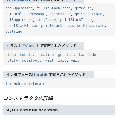
addSuppressed
,
fillInStackTrace
,
getCause
,
getLocalizedMessage
,
getMessage
,
getStackTrace
,
getSuppressed
,
initCause
,
printStackTrace
,
printStackTrace
,
printStackTrace
,
setStackTrace
,
toString
クラス
オブジェクト
で宣言されたメソッド
clone
,
equals
,
finalize
,
getClass
,
hashCode
,
notify
,
notifyAll
,
wait
,
wait
,
wait
インタフェース
Iterable
で宣言されたメソッド
forEach
,
spliterator
コンストラクタの詳細
SQLClientInfoException