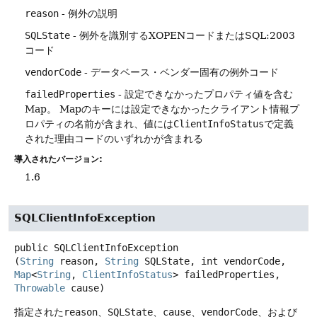
reason
- 例外の説明
SQLState
- 例外を識別するXOPENコードまたはSQL:2003
コード
vendorCode
- データベース・ベンダー固有の例外コード
failedProperties
- 設定できなかったプロパティ値を含む
Map。
Mapのキーには設定できなかったクライアント情報プ
ロパティの名前が含まれ、値には
ClientInfoStatus
で定義
された理由コードのいずれかが含まれる
導入されたバージョン:
1.6
SQLClientInfoException
public
SQLClientInfoException
(
String
 reason, 
String
 SQLState, int vendorCode, 
Map
<
String
, 
ClientInfoStatus
> failedProperties, 
Throwable
 cause)
指定された
reason
、
SQLState
、
cause
、
vendorCode
、および