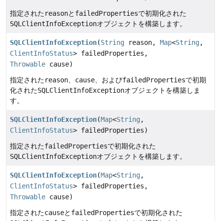
指定された
reason
と
failedProperties
で初期化された
SQLClientInfoException
オブジェクトを構築します。
SQLClientInfoException
(
String
reason,
Map
<
String
,
ClientInfoStatus
> failedProperties,
Throwable
cause)
指定された
reason
、
cause
、および
failedProperties
で初期
化された
SQLClientInfoException
オブジェクトを構築しま
す。
SQLClientInfoException
(
Map
<
String
,
ClientInfoStatus
> failedProperties)
指定された
failedProperties
で初期化された
SQLClientInfoException
オブジェクトを構築します。
SQLClientInfoException
(
Map
<
String
,
ClientInfoStatus
> failedProperties,
Throwable
cause)
指定された
cause
と
failedProperties
で初期化された