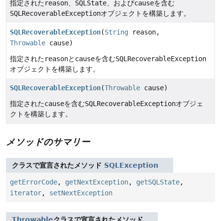
指定された
reason
、
SQLState
、および
cause
を含む
SQLRecoverableException
オブジェクトを構築します。
SQLRecoverableException
(
String
reason,
Throwable
cause)
指定された
reason
と
cause
を含む
SQLRecoverableException
オブジェクトを構築します。
SQLRecoverableException
(
Throwable
cause)
指定された
cause
を含む
SQLRecoverableException
オブジェ
クトを構築します。
メソッドのサマリー
クラスで宣言されたメソッド
SQLException
getErrorCode
,
getNextException
,
getSQLState
,
iterator
,
setNextException
Throwable
クラスで宣言されたメソッド