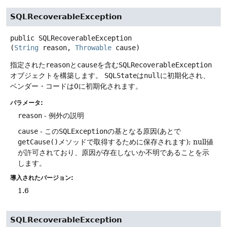
SQLRecoverableException
public
SQLRecoverableException
(
String
 reason, 
Throwable
 cause)
指定された
reason
と
cause
を含む
SQLRecoverableException
オブジェクトを構築します。
SQLState
は
null
に初期化され、
ベンダー・コードは0に初期化されます。
パラメータ:
reason
- 例外の説明
cause
- この
SQLException
の基となる原因(あとで
getCause()
メソッドで取得するために保存されます); null値
が許可されており、原因が存在しないか不明であることを示
します。
導入されたバージョン:
1.6
SQLRecoverableException