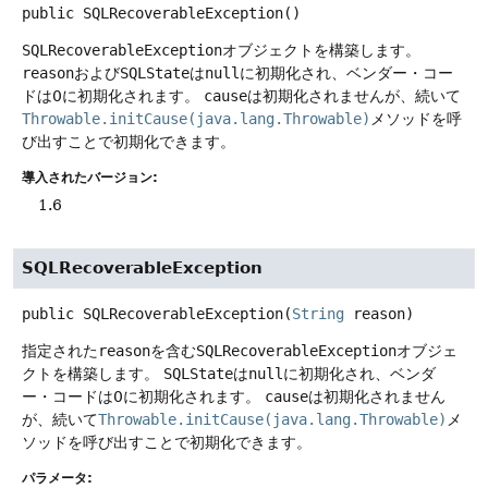
public
SQLRecoverableException
()
SQLRecoverableException
オブジェクトを構築します。
reason
および
SQLState
は
null
に初期化され、ベンダー・コー
ドは0に初期化されます。
cause
は初期化されませんが、続いて
Throwable.initCause(java.lang.Throwable)
メソッドを呼
び出すことで初期化できます。
導入されたバージョン:
1.6
SQLRecoverableException
public
SQLRecoverableException
(
String
 reason)
指定された
reason
を含む
SQLRecoverableException
オブジェ
クトを構築します。
SQLState
は
null
に初期化され、ベンダ
ー・コードは0に初期化されます。
cause
は初期化されません
が、続いて
Throwable.initCause(java.lang.Throwable)
メ
ソッドを呼び出すことで初期化できます。
パラメータ: