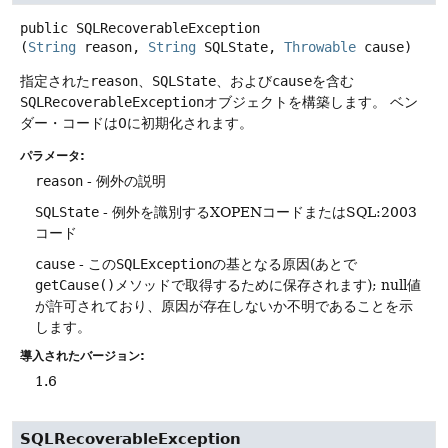
public
SQLRecoverableException
(
String
 reason, 
String
 SQLState, 
Throwable
 cause)
指定された
reason
、
SQLState
、および
cause
を含む
SQLRecoverableException
オブジェクトを構築します。
ベン
ダー・コードは0に初期化されます。
パラメータ:
reason
- 例外の説明
SQLState
- 例外を識別するXOPENコードまたはSQL:2003
コード
cause
- この
SQLException
の基となる原因(あとで
getCause()
メソッドで取得するために保存されます); null値
が許可されており、原因が存在しないか不明であることを示
します。
導入されたバージョン:
1.6
SQLRecoverableException