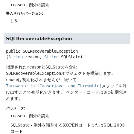
reason
- 例外の説明
導入されたバージョン:
1.6
SQLRecoverableException
public
SQLRecoverableException
(
String
 reason, 
String
 SQLState)
指定された
reason
と
SQLState
を含む
SQLRecoverableException
オブジェクトを構築します。
cause
は初期化されませんが、続いて
Throwable.initCause(java.lang.Throwable)
メソッドを呼
び出すことで初期化できます。
ベンダー・コードは0に初期化さ
れます。
パラメータ:
reason
- 例外の説明
SQLState
- 例外を識別するXOPENコードまたはSQL:2003
コード