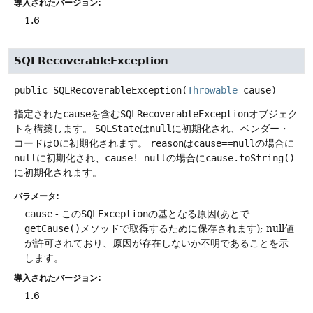
導入されたバージョン:
1.6
SQLRecoverableException
public
SQLRecoverableException
(
Throwable
 cause)
指定された
cause
を含む
SQLRecoverableException
オブジェク
トを構築します。
SQLState
は
null
に初期化され、ベンダー・
コードは0に初期化されます。
reason
は
cause==null
の場合に
null
に初期化され、
cause!=null
の場合に
cause.toString()
に初期化されます。
パラメータ:
cause
- この
SQLException
の基となる原因(あとで
getCause()
メソッドで取得するために保存されます); null値
が許可されており、原因が存在しないか不明であることを示
します。
導入されたバージョン:
1.6