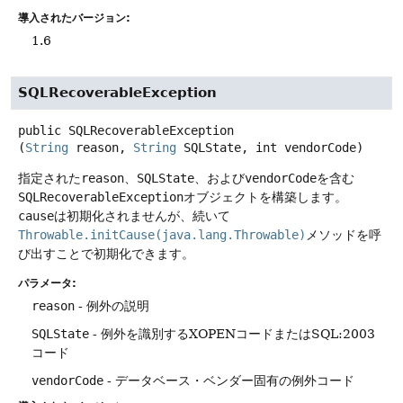
導入されたバージョン:
1.6
SQLRecoverableException
public
SQLRecoverableException
(
String
 reason, 
String
 SQLState, int vendorCode)
指定された
reason
、
SQLState
、および
vendorCode
を含む
SQLRecoverableException
オブジェクトを構築します。
cause
は初期化されませんが、続いて
Throwable.initCause(java.lang.Throwable)
メソッドを呼
び出すことで初期化できます。
パラメータ:
reason
- 例外の説明
SQLState
- 例外を識別するXOPENコードまたはSQL:2003
コード
vendorCode
- データベース・ベンダー固有の例外コード