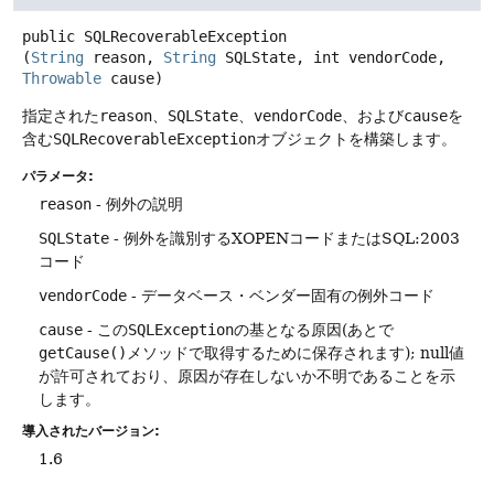
public
SQLRecoverableException
(
String
 reason, 
String
 SQLState, int vendorCode, 
Throwable
 cause)
指定された
reason
、
SQLState
、
vendorCode
、および
cause
を
含む
SQLRecoverableException
オブジェクトを構築します。
パラメータ:
reason
- 例外の説明
SQLState
- 例外を識別するXOPENコードまたはSQL:2003
コード
vendorCode
- データベース・ベンダー固有の例外コード
cause
- この
SQLException
の基となる原因(あとで
getCause()
メソッドで取得するために保存されます); null値
が許可されており、原因が存在しないか不明であることを示
します。
導入されたバージョン:
1.6