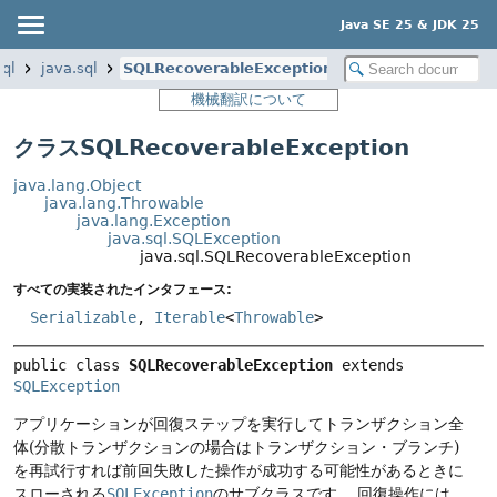
Java SE 25 & JDK 25
sql
java.sql
SQLRecoverableException
機械翻訳について
クラスSQLRecoverableException
java.lang.Object
java.lang.Throwable
java.lang.Exception
java.sql.SQLException
java.sql.SQLRecoverableException
すべての実装されたインタフェース:
Serializable
,
Iterable
<
Throwable
>
public class 
SQLRecoverableException
extends 
SQLException
アプリケーションが回復ステップを実行してトランザクション全
体(分散トランザクションの場合はトランザクション・ブランチ)
を再試行すれば前回失敗した操作が成功する可能性があるときに
スローされる
SQLException
のサブクラスです。
回復操作には、