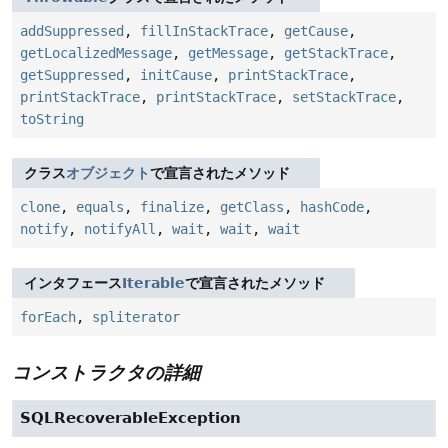
addSuppressed
,
fillInStackTrace
,
getCause
,
getLocalizedMessage
,
getMessage
,
getStackTrace
,
getSuppressed
,
initCause
,
printStackTrace
,
printStackTrace
,
printStackTrace
,
setStackTrace
,
toString
クラス
オブジェクト
で宣言されたメソッド
clone
,
equals
,
finalize
,
getClass
,
hashCode
,
notify
,
notifyAll
,
wait
,
wait
,
wait
インタフェース
Iterable
で宣言されたメソッド
forEach
,
spliterator
コンストラクタの詳細
SQLRecoverableException