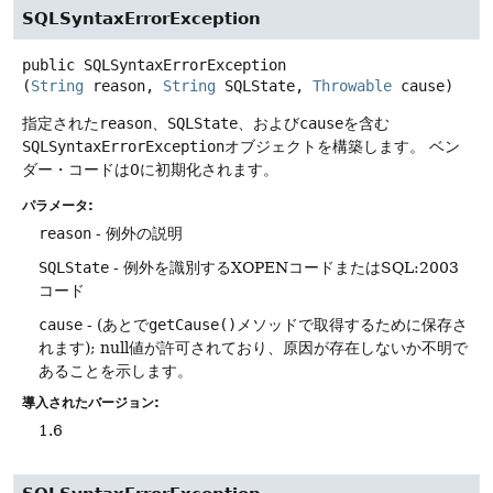
SQLSyntaxErrorException
public
SQLSyntaxErrorException
(
String
 reason, 
String
 SQLState, 
Throwable
 cause)
指定された
reason
、
SQLState
、および
cause
を含む
SQLSyntaxErrorException
オブジェクトを構築します。
ベン
ダー・コードは0に初期化されます。
パラメータ:
reason
- 例外の説明
SQLState
- 例外を識別するXOPENコードまたはSQL:2003
コード
cause
- (あとで
getCause()
メソッドで取得するために保存さ
れます); null値が許可されており、原因が存在しないか不明で
あることを示します。
導入されたバージョン:
1.6