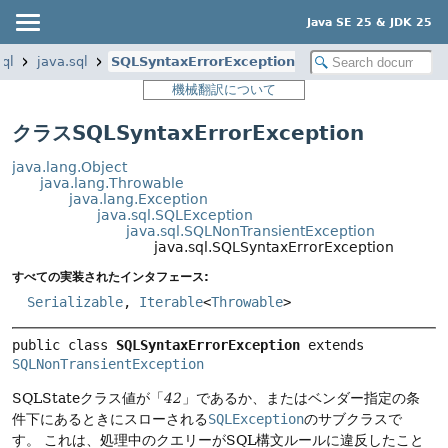
Java SE 25 & JDK 25
sql
java.sql
SQLSyntaxErrorException
機械翻訳について
クラスSQLSyntaxErrorException
java.lang.Object
java.lang.Throwable
java.lang.Exception
java.sql.SQLException
java.sql.SQLNonTransientException
java.sql.SQLSyntaxErrorException
すべての実装されたインタフェース:
Serializable
,
Iterable
<
Throwable
>
public class 
SQLSyntaxErrorException
extends 
SQLNonTransientException
SQLStateクラス値が「
42
」であるか、またはベンダー指定の条
件下にあるときにスローされる
SQLException
のサブクラスで
す。
これは、処理中のクエリーがSQL構文ルールに違反したこと