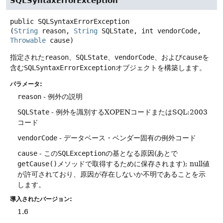
SQLSyntaxErrorException
public
SQLSyntaxErrorException
(
String
 reason, 
String
 SQLState, int vendorCode, 
Throwable
 cause)
指定された
reason
、
SQLState
、
vendorCode
、および
cause
を
含む
SQLSyntaxErrorException
オブジェクトを構築します。
パラメータ:
reason
- 例外の説明
SQLState
- 例外を識別するXOPENコードまたはSQL:2003
コード
vendorCode
- データベース・ベンダー固有の例外コード
cause
- この
SQLException
の基となる原因(あとで
getCause()
メソッドで取得するために保存されます); null値
が許可されており、原因が存在しないか不明であることを示
します。
導入されたバージョン:
1.6