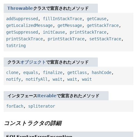
Throwable
クラスで宣言されたメソッド
addSuppressed
,
fillInStackTrace
,
getCause
,
getLocalizedMessage
,
getMessage
,
getStackTrace
,
getSuppressed
,
initCause
,
printStackTrace
,
printStackTrace
,
printStackTrace
,
setStackTrace
,
toString
クラス
オブジェクト
で宣言されたメソッド
clone
,
equals
,
finalize
,
getClass
,
hashCode
,
notify
,
notifyAll
,
wait
,
wait
,
wait
インタフェース
Iterable
で宣言されたメソッド
forEach
,
spliterator
コンストラクタの詳細