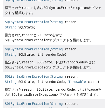
SQLSyntaxErrorException
(
String
reason)
指定された
reason
を含む
SQLSyntaxErrorException
オブジェ
クトを構築します。
SQLSyntaxErrorException
(
String
reason,
String
SQLState)
指定された
reason
と
SQLState
を含む
SQLSyntaxErrorException
オブジェクトを構築します。
SQLSyntaxErrorException
(
String
reason,
String
SQLState, int vendorCode)
指定された
reason
、
SQLState
、および
vendorCode
を含む
SQLSyntaxErrorException
オブジェクトを構築します。
SQLSyntaxErrorException
(
String
reason,
String
SQLState, int vendorCode,
Throwable
cause)
指定された
reason
、
SQLState
、
vendorCode
、および
cause
を
含む
SQLSyntaxErrorException
オブジェクトを構築します。
SQLSyntaxErrorException
(
String
reason,