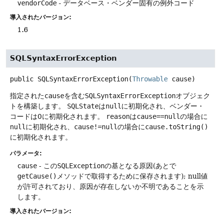
vendorCode
- データベース・ベンダー固有の例外コード
導入されたバージョン:
1.6
SQLSyntaxErrorException
public
SQLSyntaxErrorException
(
Throwable
 cause)
指定された
cause
を含む
SQLSyntaxErrorException
オブジェク
トを構築します。
SQLState
は
null
に初期化され、ベンダー・
コードは0に初期化されます。
reason
は
cause==null
の場合に
null
に初期化され、
cause!=null
の場合に
cause.toString()
に初期化されます。
パラメータ:
cause
- この
SQLException
の基となる原因(あとで
getCause()
メソッドで取得するために保存されます); null値
が許可されており、原因が存在しないか不明であることを示
します。
導入されたバージョン: