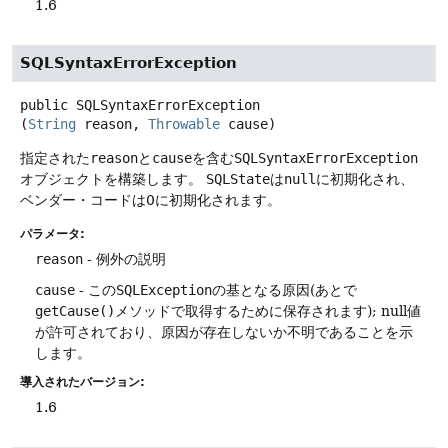
1.6
SQLSyntaxErrorException
public
SQLSyntaxErrorException
(
String
 reason, 
Throwable
 cause)
指定された
reason
と
cause
を含む
SQLSyntaxErrorException
オブジェクトを構築します。
SQLState
は
null
に初期化され、
ベンダー・コードは0に初期化されます。
パラメータ:
reason
- 例外の説明
cause
- この
SQLException
の基となる原因(あとで
getCause()
メソッドで取得するために保存されます); null値
が許可されており、原因が存在しないか不明であることを示
します。
導入されたバージョン:
1.6