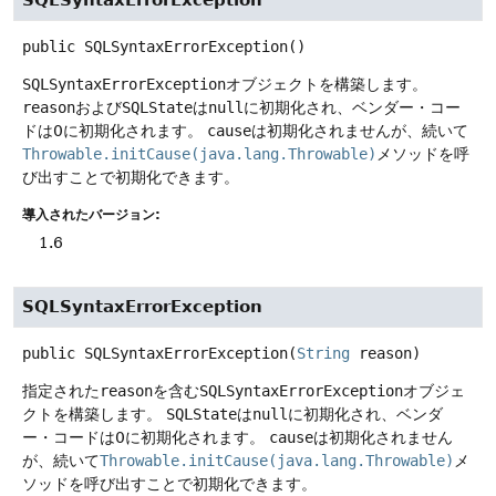
SQLSyntaxErrorException
public
SQLSyntaxErrorException
()
SQLSyntaxErrorException
オブジェクトを構築します。
reason
および
SQLState
は
null
に初期化され、ベンダー・コー
ドは0に初期化されます。
cause
は初期化されませんが、続いて
Throwable.initCause(java.lang.Throwable)
メソッドを呼
び出すことで初期化できます。
導入されたバージョン:
1.6
SQLSyntaxErrorException
public
SQLSyntaxErrorException
(
String
 reason)
指定された
reason
を含む
SQLSyntaxErrorException
オブジェ
クトを構築します。
SQLState
は
null
に初期化され、ベンダ
ー・コードは0に初期化されます。
cause
は初期化されません
が、続いて
Throwable.initCause(java.lang.Throwable)
メ
ソッドを呼び出すことで初期化できます。