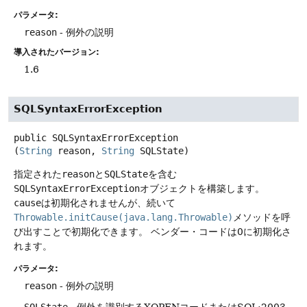
パラメータ:
reason
- 例外の説明
導入されたバージョン:
1.6
SQLSyntaxErrorException
public
SQLSyntaxErrorException
(
String
 reason, 
String
 SQLState)
指定された
reason
と
SQLState
を含む
SQLSyntaxErrorException
オブジェクトを構築します。
cause
は初期化されませんが、続いて
Throwable.initCause(java.lang.Throwable)
メソッドを呼
び出すことで初期化できます。
ベンダー・コードは0に初期化さ
れます。
パラメータ:
reason
- 例外の説明