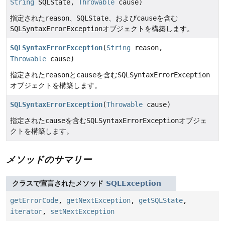
String
SQLState,
Throwable
cause)
指定された
reason
、
SQLState
、および
cause
を含む
SQLSyntaxErrorException
オブジェクトを構築します。
SQLSyntaxErrorException
(
String
reason,
Throwable
cause)
指定された
reason
と
cause
を含む
SQLSyntaxErrorException
オブジェクトを構築します。
SQLSyntaxErrorException
(
Throwable
cause)
指定された
cause
を含む
SQLSyntaxErrorException
オブジェ
クトを構築します。
メソッドのサマリー
クラスで宣言されたメソッド
SQLException
getErrorCode
,
getNextException
,
getSQLState
,
iterator
,
setNextException