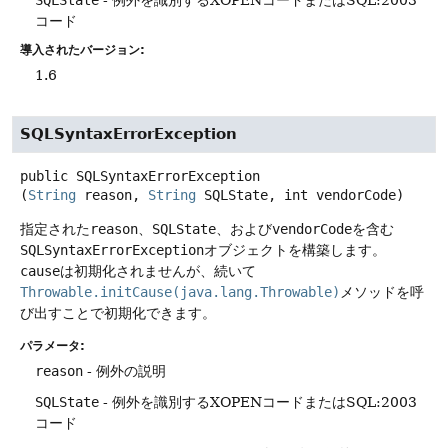
SQLState
- 例外を識別するXOPENコードまたはSQL:2003
コード
導入されたバージョン:
1.6
SQLSyntaxErrorException
public
SQLSyntaxErrorException
(
String
 reason, 
String
 SQLState, int vendorCode)
指定された
reason
、
SQLState
、および
vendorCode
を含む
SQLSyntaxErrorException
オブジェクトを構築します。
cause
は初期化されませんが、続いて
Throwable.initCause(java.lang.Throwable)
メソッドを呼
び出すことで初期化できます。
パラメータ:
reason
- 例外の説明
SQLState
- 例外を識別するXOPENコードまたはSQL:2003
コード