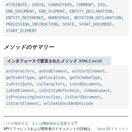
ATTRIBUTE
,
CDATA
,
CHARACTERS
,
COMMENT
,
DTD
,
END_DOCUMENT
,
END_ELEMENT
,
ENTITY_DECLARATION
,
ENTITY_REFERENCE
,
NAMESPACE
,
NOTATION_DECLARATION
,
PROCESSING_INSTRUCTION
,
SPACE
,
START_DOCUMENT
,
START_ELEMENT
メソッドのサマリー
インタフェースで宣言されたメソッド
XMLEvent
asCharacters
,
asEndElement
,
asStartElement
,
getEventType
,
getLocation
,
getSchemaType
,
isAttribute
,
isCharacters
,
isEndDocument
,
isEndElement
,
isEntityReference
,
isNamespace
,
isProcessingInstruction
,
isStartDocument
,
isStartElement
,
writeAsEncodedUnicode
バグを報告する、または機能強化を提案する
APIリファレンスおよび開発者のドキュメントの詳細は、
「Java SEドキュメン