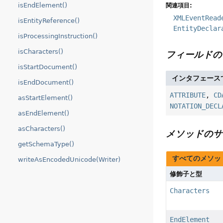
isEndElement()
関連項目:
XMLEventRead
isEntityReference()
EntityDeclar
isProcessingInstruction()
isCharacters()
フィールドの
isStartDocument()
インタフェース
isEndDocument()
ATTRIBUTE
,
CD
asStartElement()
NOTATION_DECL
asEndElement()
asCharacters()
メソッドのサ
getSchemaType()
すべてのメソッ
writeAsEncodedUnicode(Writer)
修飾子と型
Characters
EndElement