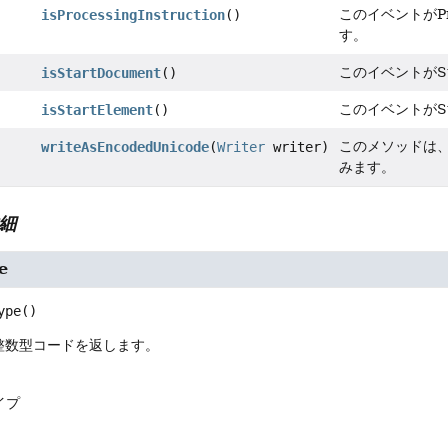
このイベントがPr
isProcessingInstruction
()
す。
このイベントがS
isStartDocument
()
このイベントがSt
isStartElement
()
このメソッドは、X
writeAsEncodedUnicode
(
Writer
writer)
みます。
細
e
ype
()
整数型コードを返します。
イプ