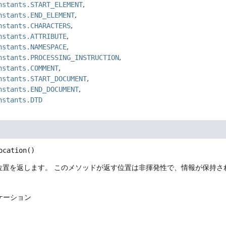
nstants.START_ELEMENT
nstants.END_ELEMENT
nstants.CHARACTERS
nstants.ATTRIBUTE
nstants.NAMESPACE
nstants.PROCESSING_INSTRUCTION
nstants.COMMENT
nstants.START_DOCUMENT
nstants.END_DOCUMENT
nstants.DTD
ocation
()
位置を返します。
このメソッドが返す位置は非揮発性で、情報が保持さ
ケーション