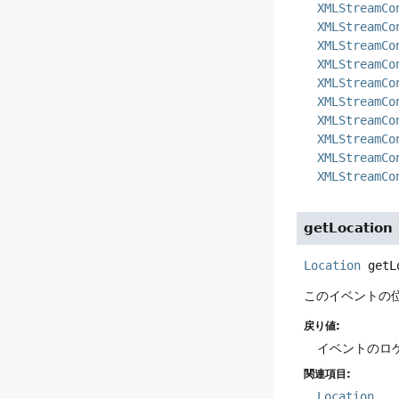
XMLStreamCo
XMLStreamCo
XMLStreamCo
XMLStreamCo
XMLStreamCo
XMLStreamCo
XMLStreamCo
XMLStreamCo
XMLStreamCo
XMLStreamCo
getLocation
Location
getL
このイベントの
戻り値:
イベントのロ
関連項目:
Location