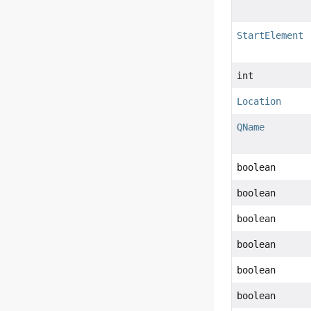
StartElement
int
Location
QName
boolean
boolean
boolean
boolean
boolean
boolean