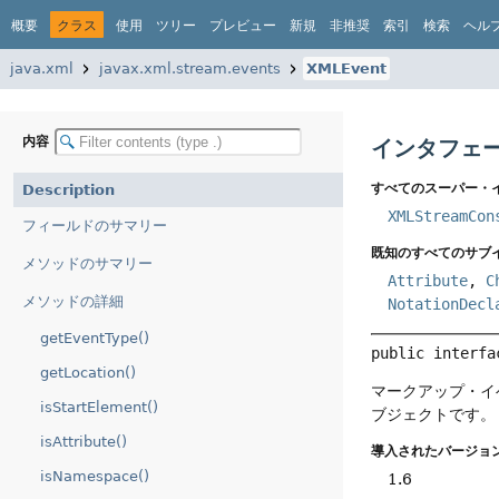
概要
クラス
使用
ツリー
プレビュー
新規
非推奨
索引
検索
ヘル
java.xml
javax.xml.stream.events
XMLEvent
内容
インタフェー
すべてのスーパー・
Description
XMLStreamCon
フィールドのサマリー
既知のすべてのサブ
メソッドのサマリー
Attribute
,
C
メソッドの詳細
NotationDecl
getEventType()
public interfa
getLocation()
マークアップ・イ
isStartElement()
ブジェクトです。
isAttribute()
導入されたバージョン
isNamespace()
1.6