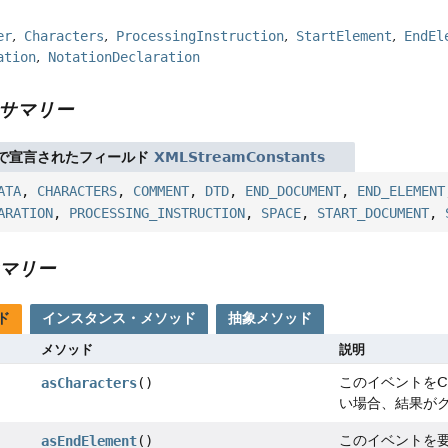
er
Characters
ProcessingInstruction
StartElement
EndEl
ation
NotationDeclaration
サマリー
で宣言されたフィールド
XMLStreamConstants
ATA
,
CHARACTERS
,
COMMENT
,
DTD
,
END_DOCUMENT
,
END_ELEMENT
ARATION
,
PROCESSING_INSTRUCTION
,
SPACE
,
START_DOCUMENT
,
マリー
ド
インスタンス・メソッド
抽象メソッド
メソッド
説明
このイベントをCh
asCharacters
()
い場合、結果が
このイベントを
asEndElement
()