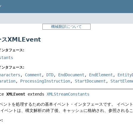
プ
機械翻訳について
スXMLEvent
インタフェース:
stants
インタフェース:
haracters
,
Comment
,
DTD
,
EndDocument
,
EndElement
,
Entity
aration
,
ProcessingInstruction
,
StartDocument
,
StartElem
ce 
XMLEvent
 extends 
XMLStreamConstants
ベントを処理するための基本イベント・インタフェースです。
イベント
イベントは、構文解析の終了後、キャッシュに格納され、参照される
: