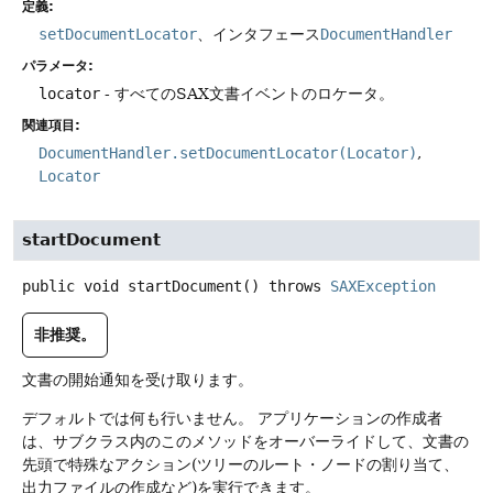
定義:
setDocumentLocator
、インタフェース
DocumentHandler
パラメータ:
locator
- すべてのSAX文書イベントのロケータ。
関連項目:
DocumentHandler.setDocumentLocator(Locator)
Locator
startDocument
public
void
startDocument
() throws
SAXException
非推奨。
文書の開始通知を受け取ります。
デフォルトでは何も行いません。
アプリケーションの作成者
は、サブクラス内のこのメソッドをオーバーライドして、文書の
先頭で特殊なアクション(ツリーのルート・ノードの割り当て、
出力ファイルの作成など)を実行できます。