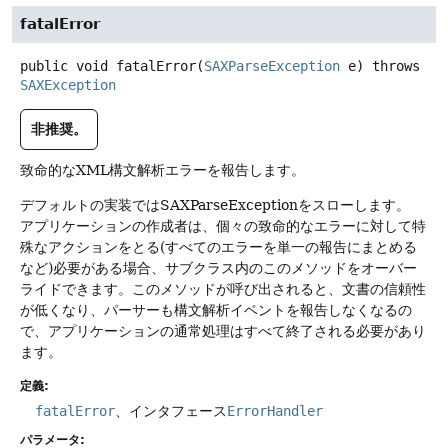
fatalError
public
void
fatalError
(
SAXParseException
 e)
throws
SAXException
非推奨。
致命的なXML構文解析エラーを報告します。
デフォルトの実装ではSAXParseExceptionをスローします。
アプリケーションの作成者は、個々の致命的なエラーに対して特
殊なアクションをとる(すべてのエラーを単一の報告にまとめる
など)必要がある場合、サブクラス内のこのメソッドをオーバー
ライドできます。このメソッドが呼び出されると、文書の信頼性
が低くなり、パーサーも構文解析イベントを報告しなくなるの
で、アプリケーションの通常処理はすべて終了される必要があり
ます。
定義:
fatalError
、インタフェース
ErrorHandler
パラメータ: