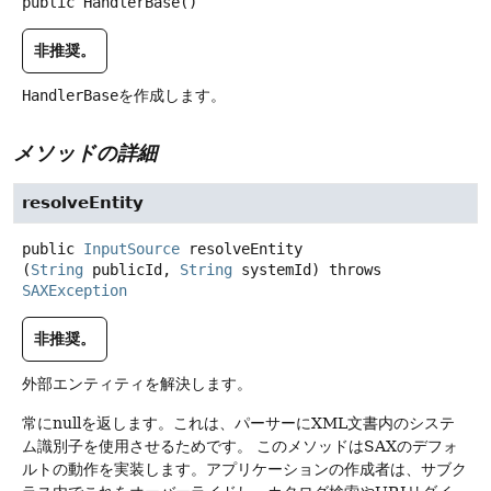
public
HandlerBase
()
非推奨。
HandlerBase
を作成します。
メソッドの詳細
resolveEntity
public
InputSource
resolveEntity
(
String
 publicId, 
String
 systemId)
throws
SAXException
非推奨。
外部エンティティを解決します。
常にnullを返します。これは、パーサーにXML文書内のシステ
ム識別子を使用させるためです。
このメソッドはSAXのデフォ
ルトの動作を実装します。アプリケーションの作成者は、サブク