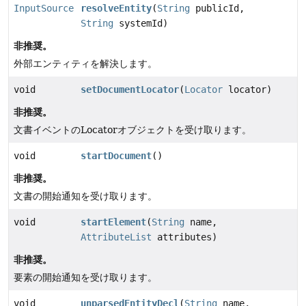
InputSource
resolveEntity
(
String
publicId,
String
systemId)
非推奨。
外部エンティティを解決します。
void
setDocumentLocator
(
Locator
locator)
非推奨。
文書イベントのLocatorオブジェクトを受け取ります。
void
startDocument
()
非推奨。
文書の開始通知を受け取ります。
void
startElement
(
String
name,
AttributeList
attributes)
非推奨。
要素の開始通知を受け取ります。
void
unparsedEntityDecl
(
String
name,