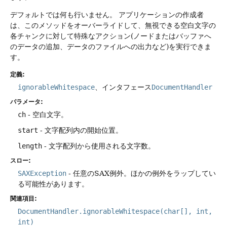
デフォルトでは何も行いません。
アプリケーションの作成者
は、このメソッドをオーバーライドして、無視できる空白文字の
各チャンクに対して特殊なアクション(ノードまたはバッファへ
のデータの追加、データのファイルへの出力など)を実行できま
す。
定義:
ignorableWhitespace
、インタフェース
DocumentHandler
パラメータ:
ch
- 空白文字。
start
- 文字配列内の開始位置。
length
- 文字配列から使用される文字数。
スロー:
SAXException
- 任意のSAX例外。ほかの例外をラップしてい
る可能性があります。
関連項目:
DocumentHandler.ignorableWhitespace(char[], int,
int)