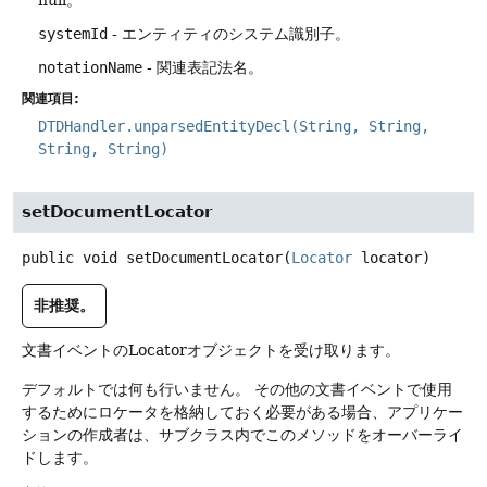
systemId
- エンティティのシステム識別子。
notationName
- 関連表記法名。
関連項目:
DTDHandler.unparsedEntityDecl(String, String,
String, String)
setDocumentLocator
public
void
setDocumentLocator
(
Locator
 locator)
非推奨。
文書イベントのLocatorオブジェクトを受け取ります。
デフォルトでは何も行いません。
その他の文書イベントで使用
するためにロケータを格納しておく必要がある場合、アプリケー
ションの作成者は、サブクラス内でこのメソッドをオーバーライ
ドします。