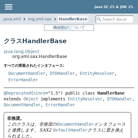
Java SE 25 & JDK 25
java.xml
org.xml.sax
HandlerBase
機械翻訳について
クラスHandlerBase
java.lang.Object
org.xml.sax.HandlerBase
すべての実装されたインタフェース:
DocumentHandler
,
DTDHandler
,
EntityResolver
,
ErrorHandler
@Deprecated
(
since
="1.5") 
public class 
HandlerBase
extends 
Object
 implements 
EntityResolver
, 
DTDHandler
, 
DocumentHandler
, 
ErrorHandler
非推奨。
このクラスは、非推奨の
DocumentHandler
インタフェース
と連携します。
SAX2
DefaultHandler
クラスに置き換え
られました。