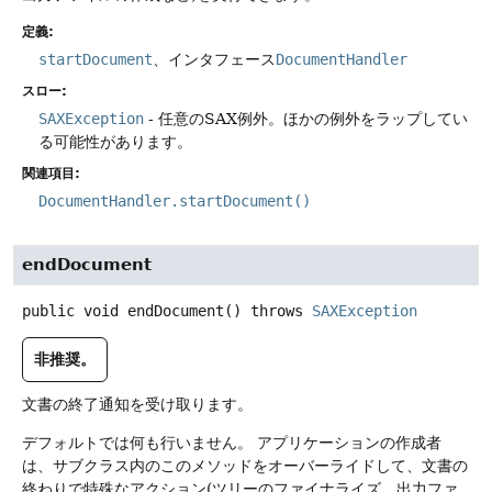
定義:
startDocument
、インタフェース
DocumentHandler
スロー:
SAXException
- 任意のSAX例外。ほかの例外をラップしてい
る可能性があります。
関連項目:
DocumentHandler.startDocument()
endDocument
public
void
endDocument
() throws
SAXException
非推奨。
文書の終了通知を受け取ります。
デフォルトでは何も行いません。
アプリケーションの作成者
は、サブクラス内のこのメソッドをオーバーライドして、文書の
終わりで特殊なアクション(ツリーのファイナライズ、出力ファ