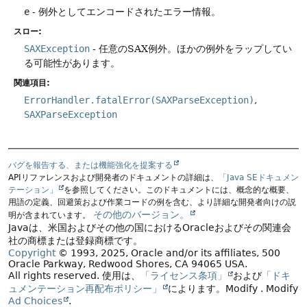
e
- 例外としてエンコードされたエラー情報。
スロー:
SAXException
- 任意のSAX例外。ほかの例外をラップしてい
る可能性があります。
関連項目:
ErrorHandler.fatalError(SAXParseException)
SAXParseException
バグを報告する、または機能強化を提案する
APIリファレンスおよび開発者のドキュメントの詳細は、
「Java SEドキュメン
テーション」
を参照してください。このドキュメントには、概念的な概要、
用語の定義、回避策および作業コードの例を含む、より詳細な開発者向けの説
その他のバージョン。
明が含まれています。
Javaは、米国およびその他の国におけるOracleおよびその関連会
社の商標または登録商標です。
Copyright
© 1993, 2025, Oracle and/or its affiliates, 500
Oracle Parkway, Redwood Shores, CA 94065 USA.
All rights reserved.
使用は、
「ライセンス条項」
および
「ドキ
ュメンテーション再配布ポリシー」
によります。
Modify
. Modify
Ad Choices
.