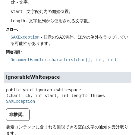
ch
- 文字。
start
- 文字配列内の開始位置。
length
- 文字配列から使用される文字数。
スロー:
SAXException
- 任意のSAX例外。ほかの例外をラップしてい
る可能性があります。
関連項目:
DocumentHandler.characters(char[], int, int)
ignorableWhitespace
public
void
ignorableWhitespace
(char[] ch, int start, int length)
throws
SAXException
非推奨。
要素コンテンツに含まれる無視できる空白文字の通知を受け取り
ます。