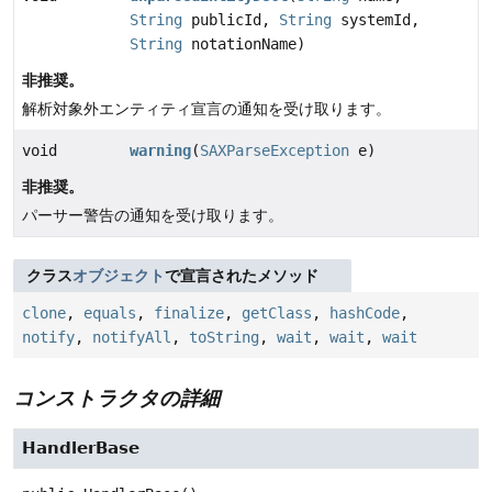
String
publicId,
String
systemId,
String
notationName)
非推奨。
解析対象外エンティティ宣言の通知を受け取ります。
void
warning
(
SAXParseException
e)
非推奨。
パーサー警告の通知を受け取ります。
クラス
オブジェクト
で宣言されたメソッド
clone
,
equals
,
finalize
,
getClass
,
hashCode
,
notify
,
notifyAll
,
toString
,
wait
,
wait
,
wait
コンストラクタの詳細
HandlerBase