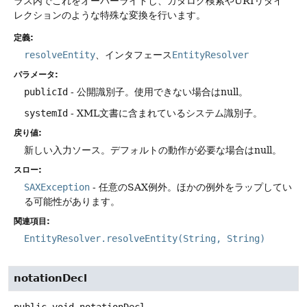
ラス内でこれをオーバーライドし、カタログ検索やURIリダイ
レクションのような特殊な変換を行います。
定義:
resolveEntity
、インタフェース
EntityResolver
パラメータ:
publicId
- 公開識別子。使用できない場合はnull。
systemId
- XML文書に含まれているシステム識別子。
戻り値:
新しい入力ソース。デフォルトの動作が必要な場合はnull。
スロー:
SAXException
- 任意のSAX例外。ほかの例外をラップしてい
る可能性があります。
関連項目:
EntityResolver.resolveEntity(String, String)
notationDecl