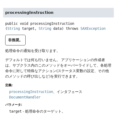
processingInstruction
public
void
processingInstruction
(
String
 target, 
String
 data)
throws
SAXException
非推奨。
処理命令の通知を受け取ります。
デフォルトでは何も行いません。
アプリケーションの作成者
は、サブクラス内のこのメソッドをオーバーライドして、各処理
命令に対して特殊なアクション(ステータス変数の設定、その他
のメソッドの呼び出しなど)を実行できます。
定義:
processingInstruction
、インタフェース
DocumentHandler
パラメータ:
target
- 処理命令のターゲット。