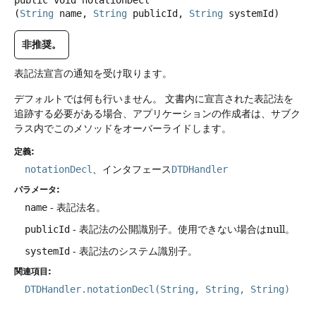
public
void
notationDecl
(
String
 name, 
String
 publicId, 
String
 systemId)
非推奨。
表記法宣言の通知を受け取ります。
デフォルトでは何も行いません。
文書内に宣言された表記法を
追跡する必要がある場合、アプリケーションの作成者は、サブク
ラス内でこのメソッドをオーバーライドします。
定義:
notationDecl
、インタフェース
DTDHandler
パラメータ:
name
- 表記法名。
publicId
- 表記法の公開識別子。使用できない場合はnull。
systemId
- 表記法のシステム識別子。
関連項目:
DTDHandler.notationDecl(String, String, String)