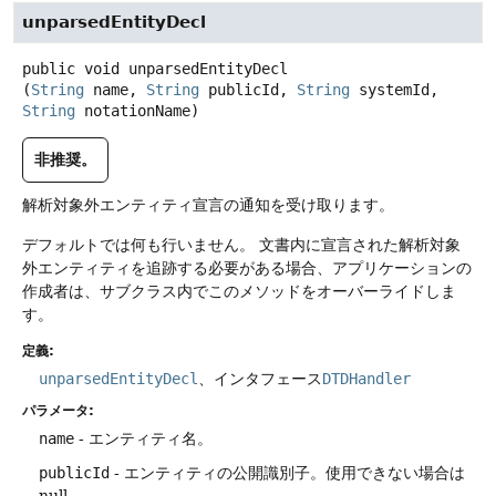
unparsedEntityDecl
public
void
unparsedEntityDecl
(
String
 name, 
String
 publicId, 
String
 systemId, 
String
 notationName)
非推奨。
解析対象外エンティティ宣言の通知を受け取ります。
デフォルトでは何も行いません。
文書内に宣言された解析対象
外エンティティを追跡する必要がある場合、アプリケーションの
作成者は、サブクラス内でこのメソッドをオーバーライドしま
す。
定義:
unparsedEntityDecl
、インタフェース
DTDHandler
パラメータ:
name
- エンティティ名。
publicId
- エンティティの公開識別子。使用できない場合は
null。