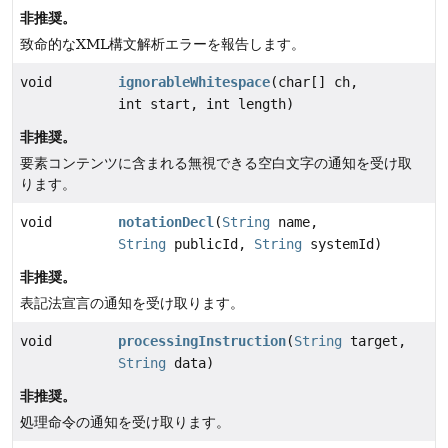
非推奨。
致命的なXML構文解析エラーを報告します。
void
ignorableWhitespace
(char[] ch,
int start, int length)
非推奨。
要素コンテンツに含まれる無視できる空白文字の通知を受け取
ります。
void
notationDecl
(
String
name,
String
publicId,
String
systemId)
非推奨。
表記法宣言の通知を受け取ります。
void
processingInstruction
(
String
target,
String
data)
非推奨。
処理命令の通知を受け取ります。