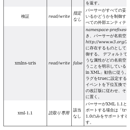
を返す。
パーサーがすべての妥
指定
検証
read/write
いるかどうかを制御する
なし
べての外部エンティテ
namespace-prefixes
機
き、パーサーが名前空
http://www.w3.org/2
に存在するものとして
御する。
デフォルトでは
うな属性がどの名前空
xmlns-uris
read/write
false
うことを明示している元の「
in XML」勧告に従う。
ラグをtrueに設定する
イベントを下位互換で
の改訂版に従わせ、そ
に置く。
パーサーがXML 1.1とX
該当
ポートする場合は「tru
xml-1.1
読取り専用
なし
1.0のみをサポートする場
す。