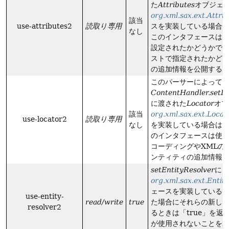
た
Attributes
オブジェ
org.xml.sax.ext.Attri
該当
use-attributes2
読取り専用
スを実装している場合は
なし
このインタフェースは
設定されたかどうかで
ストで指定されたかどう
の追加情報を公開する
このパーサーによって
ContentHandler.setD
に渡された
Locator
オブ
該当
org.xml.sax.ext.Locat
use-locator2
読取り専用
なし
を実装している場合は「t
のインタフェースは使
コーディングやXMLの
ンティティの追加情報
setEntityResolver
に
org.xml.sax.ext.Entit
ェースを実装している
use-entity-
read/write
true
た場合にそれらの新し
resolver2
るときは「true」を返
が使用されないことを示す