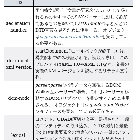
ID
字句構文規則(「文書の要素名は...」)として扱わ
れるものやすべてのSAXパーサーに対して必須
declaration-
であるものを除いて(
DTDHandler
)ほとんどの
handler
DTD宣言を見るために使用する。
オブジェクト
は
org.xml.sax.ext.DeclHandler
を実装してい
る必要がある。
startDocument()コールバックが終了した後、
構文解析中のみ検証される。読取り専用。
この
document-
プロパティはXML 1.0やXML 1.1など、文書の
xml-version
実際のXMLバージョンを説明するリテラル文字
列。
parser.parse()
パラメータを無視するDOM
Walker型パーサーの場合、これはパーサーが移
dom-node
動するDOM (サブ)ツリーを指定するために使用
される。
オブジェクトは
org.w3c.dom.Node
イ
ンタフェースを実装している必要がある。
コメント、CDATA区切り文字、選択された一般
のエンティティの取り込み、DTDの最初と最後
(および文書要素名の宣言)といった一部のアプリ
lexical-
ケーションで必須の構文イベントを見るために