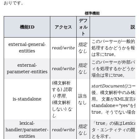
おりです。
標準機能
デフ
機能ID
アクセス
ォル
説
ト
このパーサーが一般的
external-general-
指定
read/write
処理するかどうかを報
entities
なし
は常にtrue。
このパーサーが外部パ
external-
指定
read/write
ィを処理するかどうか
parameter-entities
なし
場合は常にtrue。
(構文解析
startDocument()
コー
する)
読取
後、構文解析中のみ検
り専用
、
該当
is-standalone
用。
文書がXML宣言内
(構文解析
なし
standalone="yes
しない)
な
true。そうでない場合はf
し
lexical-
「true」の値はLexica
指定
handler/parameter-
read/write
タ・エンティティの開
なし
entities
とを示す。