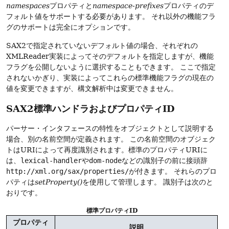
namespaces
プロパティと
namespace-prefixes
プロパティのデ
フォルト値をサポートする必要があります。
それ以外の機能フラ
グのサポートは完全にオプションです。
SAX2で指定されていないデフォルト値の場合、それぞれの
XMLReader実装によってそのデフォルトを指定しますが、機能
フラグを公開しないように選択することもできます。
ここで指定
されないかぎり、実装によってこれらの標準機能フラグの現在の
値を変更できますが、構文解析中は変更できません。
SAX2標準ハンドラおよびプロパティID
パーサー・インタフェースの特性をオブジェクトとして説明する
場合、別の名前空間が定義されます。
この名前空間のオブジェク
トはURIによって再度識別されます。標準のプロパティURIに
は、
lexical-handler
や
dom-node
などの識別子の前に接頭辞
http://xml.org/sax/properties/
が付きます。
それらのプロ
パティは
setProperty()
を使用して管理します。
識別子は次のと
おりです。
標準プロパティID
プロパティ
説明