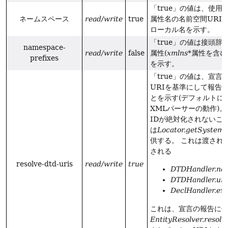
「true」の値は、使
ネームスペース
read/write
true
属性名の名前空間URI
ローカル名を示す。
「true」の値は接頭辞
namespace-
read/write
false
属性(
xmlns*
属性を含む
prefixes
を示す。
「true」の値は、宣言
URIを基準にして報告
とを示す(デフォルトに
XMLパーサーの動作)。
IDが絶対化されないこ
は
Locator.getSystemI
供する。
これは渡され
される
resolve-dtd-uris
read/write
true
DTDHandler.not
DTDHandler.unp
DeclHandler.ext
これは、宣言の報告に
EntityResolver.resolv