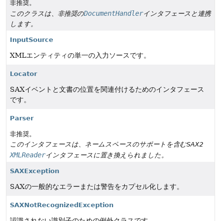
非推奨。
DocumentHandler
このクラスは、非推奨の
インタフェースと連携
します。
InputSource
XMLエンティティの単一の入力ソースです。
Locator
SAXイベントと文書の位置を関連付けるためのインタフェース
です。
Parser
非推奨。
このインタフェースは、ネームスペースのサポートを含むSAX2
XMLReader
インタフェースに置き換えられました。
SAXException
SAXの一般的なエラーまたは警告をカプセル化します。
SAXNotRecognizedException
認識されない識別子のための例外クラスです。