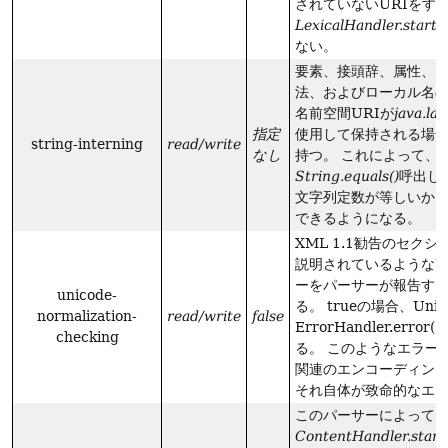
されていないURIをす
LexicalHandler.start
ない。
要素、接頭辞、属性、
法、およびローカル名の
名前空間URIが
java.la
指定
使用して保持される場合
string-interning
read/write
なし
持つ。
これによって、
String.equals()
呼出し
文字列定数が等しいか
できるようになる。
XML 1.1勧告のセクシ
説明されているようなUn
ーをパーサーが報告す
unicode-
る。
trueの場合、Uni
normalization-
read/write
false
ErrorHandler.err
checking
る。
このようなエラーは、
関連のエンコーディン
それ自体が致命的なエ
このパーサーによって
ContentHandler.start