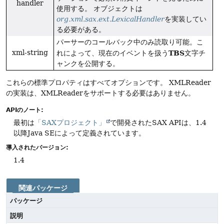
handler
使用する。
オブジェクトは
org.xml.sax.ext.LexicalHandler
を実装してい
る必要がある。
パーサーのコールバック中のみ読取り可能。こ
xml-string
TBS
れによって、現在のイベントを扱う
文字チ
ャンクを公開する。
これらの標準プロパティはすべてオプションです。
XMLReader
の実装は、XMLReaderをサポートする必要はありません。
APIのノート:
最初は
「SAXプロジェクト」
で開発されたSAX APIは、1.4
以降Java SEによって定義されています。
導入されたバージョン:
1.4
関連パッケージ
パッケージ
説明