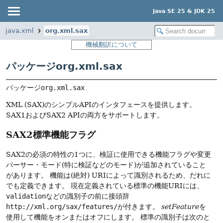
Java SE 25 & JDK 25
java.xml
org.xml.sax
機械翻訳について
パッケージorg.xml.sax
パッケージ
org.xml.sax
XML (SAX)のシンプルAPIのインタフェースを提供します。
SAX1およびSAX2 APIの両方をサポートします。
SAX2標準機能フラグ
SAX2の必須の特性の1つに、検証に使用できる機能フラグや変更
パーサー・モード(特に検証などのモード)が追加されていること
があります。
機能は(絶対) URIによって識別されるため、だれに
でも定義できます。
現在定義されている標準の機能URIには、
validation
などの識別子の前に接頭辞
http://xml.org/sax/features/
が付きます。
setFeature
を
使用して機能をオンまたはオフにします。
標準の識別子は次のと