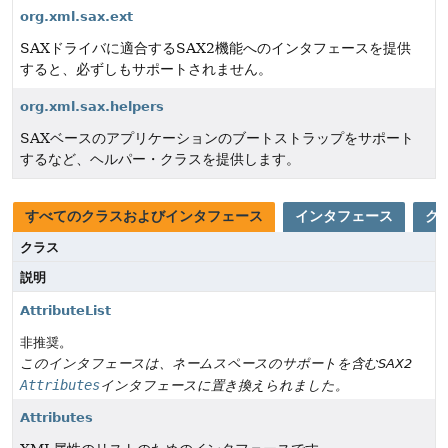
org.xml.sax.ext
SAXドライバに適合するSAX2機能へのインタフェースを提供
すると、必ずしもサポートされません。
org.xml.sax.helpers
SAXベースのアプリケーションのブートストラップをサポート
するなど、ヘルパー・クラスを提供します。
すべてのクラスおよびインタフェース
インタフェース
ク
クラス
説明
AttributeList
非推奨。
このインタフェースは、ネームスペースのサポートを含むSAX2
Attributes
インタフェースに置き換えられました。
Attributes