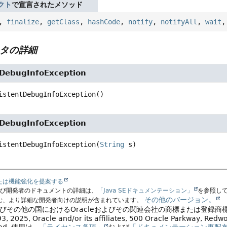
クト
で宣言されたメソッド
,
finalize
,
getClass
,
hashCode
,
notify
,
notifyAll
,
wait
タの詳細
tDebugInfoException
istentDebugInfoException
()
tDebugInfoException
istentDebugInfoException
(
String
 s)
たは機能強化を提案する
よび開発者のドキュメントの詳細は、
「Java SEドキュメンテーション」
を参照し
その他のバージョン。
む、より詳細な開発者向けの説明が含まれています。
よびその他の国におけるOracleおよびその関連会社の商標または登録商
, 2025, Oracle and/or its affiliates, 500 Oracle Parkway, Red