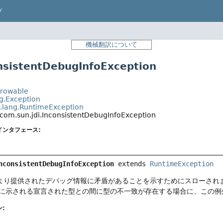
プ
機械翻訳について
sistentDebugInfoException
t
hrowable
ng.Exception
a.lang.RuntimeException
com.sun.jdi.InconsistentDebugInfoException
インタフェース:
nconsistentDebugInfoException
extends 
RuntimeException
より提供されたデバッグ情報に矛盾があることを示すためにスローされ
に示される宣言された型との間に型の不一致が存在する場合に、この例
: