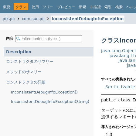
概要
クラス
使用
ツリー
プレビュー
新規
非推奨
索引
検索
ヘル
jdk.jdi
com.sun.jdi
InconsistentDebugInfoException
内容
クラスIncon
java.lang.Objec
Description
java.lang.T
java.la
コンストラクタのサマリー
jav
メソッドのサマリー
すべての実装された
コンストラクタの詳細
Serializable
InconsistentDebugInfoException()
public class 
I
InconsistentDebugInfoException(String)
ターゲットVMに
提供するレポート
導入されたバージョン
1.3