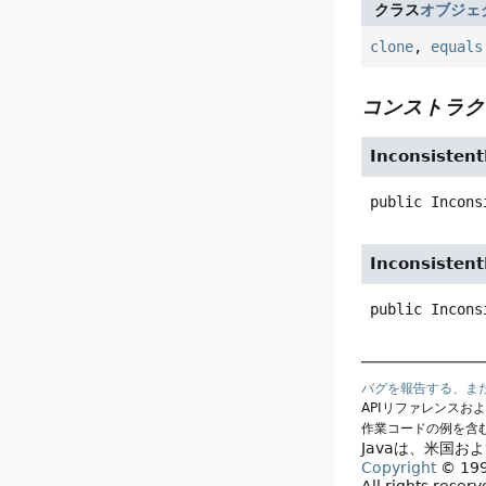
クラス
オブジェ
clone
,
equals
コンストラク
Inconsisten
public
Incons
Inconsisten
public
Incons
バグを報告する、ま
APIリファレンスお
作業コードの例を含
Javaは、米国お
Copyright
© 1993