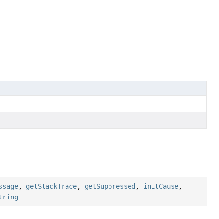
ssage
,
getStackTrace
,
getSuppressed
,
initCause
,
tring