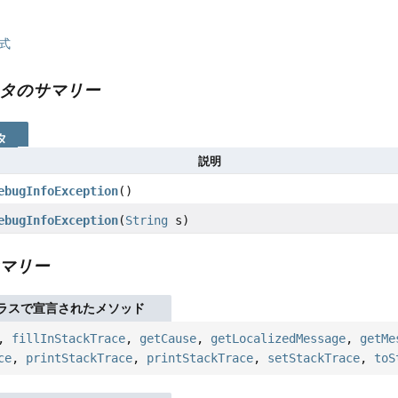
式
タのサマリー
タ
説明
ebugInfoException
()
ebugInfoException
(
String
s)
マリー
ラスで宣言されたメソッド
,
fillInStackTrace
,
getCause
,
getLocalizedMessage
,
getMe
ce
,
printStackTrace
,
printStackTrace
,
setStackTrace
,
toS