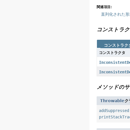
関連項目:
直列化された形
コンストラク
コンストラク
コンストラクタ
InconsistentD
InconsistentD
メソッドのサ
Throwable
ク
addSuppressed
printStackTra