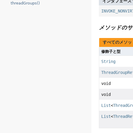
インタフェース
threadGroups()
INVOKE_NONVIR
メソッドのサ
すべてのメソッ
修飾子と型
String
ThreadGroupRe
void
void
List
<
ThreadGr
List
<
ThreadRe