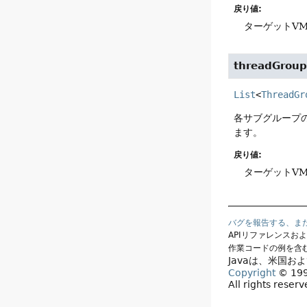
戻り値:
ターゲットV
threadGroup
List
<
ThreadGr
各サブグループ
ます。
戻り値:
ターゲットV
バグを報告する、ま
APIリファレンスお
作業コードの例を含
Javaは、米国お
Copyright
© 1993
All rights reser