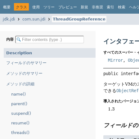
概要
クラス
使用
ツリー
プレビュー
新規
非推奨
索引
検索
ヘル
jdk.jdi
com.sun.jdi
ThreadGroupReference
内容
インタフェース
すべてのスーパー・
Description
Mirror
,
Obje
フィールドのサマリー
メソッドのサマリー
public interfa
メソッドの詳細
ターゲットVMの
できる
ObjectRef
name()
導入されたバージョン
parent()
1.3
suspend()
resume()
フィールドの
threads()