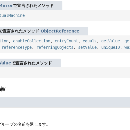
Mirror
で宣言されたメソッド
tualMachine
で宣言されたメソッド
ObjectReference
tion
,
enableCollection
,
entryCount
,
equals
,
getValue
,
ge
,
referenceType
,
referringObjects
,
setValue
,
uniqueID
,
wa
Value
で宣言されたメソッド
細
グループの名前を返します。