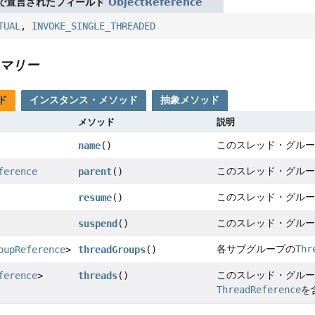
で宣言されたフィールド
ObjectReference
TUAL
,
INVOKE_SINGLE_THREADED
マリー
ド
インスタンス・メソッド
抽象メソッド
メソッド
説明
このスレッド・グルー
name
()
このスレッド・グルー
ference
parent
()
このスレッド・グルー
resume
()
このスレッド・グルー
suspend
()
各サブグループの
Thr
oupReference
>
threadGroups
()
このスレッド・グルー
ference
>
threads
()
ThreadReference
を