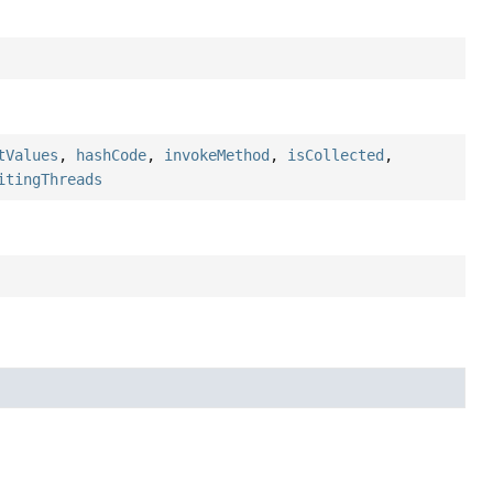
tValues
,
hashCode
,
invokeMethod
,
isCollected
,
itingThreads