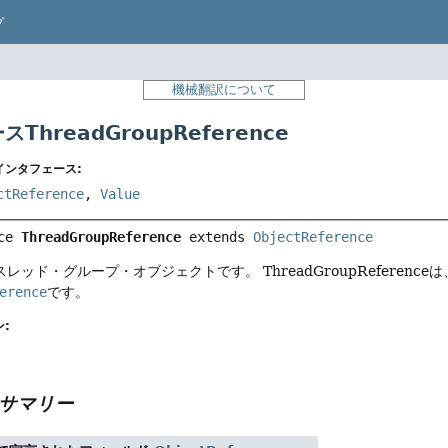
プ
機械翻訳について
ThreadGroupReference
インタフェース:
ctReference
,
Value
ce 
ThreadGroupReference
 extends 
ObjectReference
スレッド・グループ・オブジェクトです。
ThreadGroupRefe
erence
です。
:
サマリー