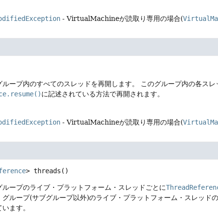
odifiedException
- VirtualMachineが読取り専用の場合(
VirtualM
グループ内のすべてのスレッドを再開します。
このグループ内の各スレ
ce.resume()
に記述されている方法で再開されます。
odifiedException
- VirtualMachineが読取り専用の場合(
VirtualM
ference
>
threads
()
グループのライブ・プラットフォーム・スレッドごとに
ThreadReferen
・グループ(サブグループ以外)のライブ・プラットフォーム・スレッド
ています。