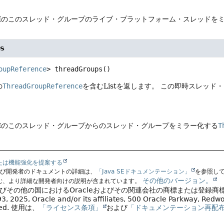
Mのこのスレッド・グループのライブ・プラットフォーム・スレッドを
s
oupReference
>
threadGroups
()
の
ThreadGroupReference
を含むListを返します。
この即時スレッド・
Mのこのスレッド・グループからのスレッド・グループをミラー化する
T
たは機能強化を提案する
よび開発者のドキュメントの詳細は、
「Java SEドキュメンテーション」
を参照し
その他のバージョン。
む、より詳細な開発者向けの説明が含まれています。
よびその他の国におけるOracleおよびその関連会社の商標または登録商
, 2025, Oracle and/or its affiliates, 500 Oracle Parkway, Red
ved.
使用は、
「ライセンス条項」
および
「ドキュメンテーション再配