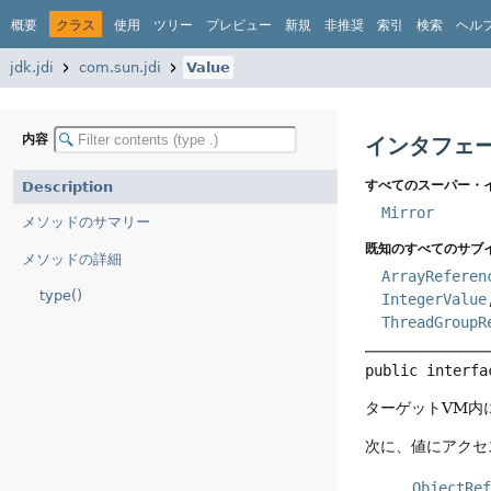
概要
クラス
使用
ツリー
プレビュー
新規
非推奨
索引
検索
ヘル
jdk.jdi
com.sun.jdi
Value
内容
インタフェー
すべてのスーパー・
Description
Mirror
メソッドのサマリー
既知のすべてのサブ
メソッドの詳細
ArrayReferen
type()
IntegerValue
ThreadGroupR
public interfa
ターゲットVM内
次に、値にアクセ
ObjectRe