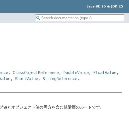
Java SE 25 & JDK 25
ence
,
ClassObjectReference
,
DoubleValue
,
FloatValue
,
Value
,
ShortValue
,
StringReference
,
ブ値とオブジェクト値の両方を含む値階層のルートです。