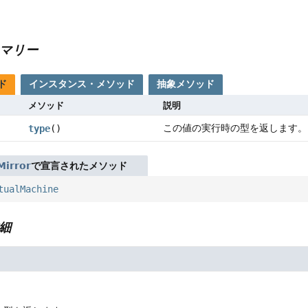
マリー
ド
インスタンス・メソッド
抽象メソッド
メソッド
説明
この値の実行時の型を返します。
type
()
Mirror
で宣言されたメソッド
tualMachine
細