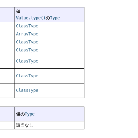
値
の
Value.type()
Type
ClassType
ArrayType
ClassType
ClassType
ClassType
ClassType
ClassType
値の
Type
該当なし