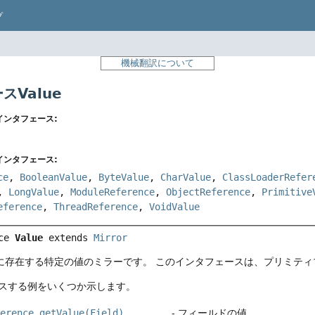
プ
機械翻訳について
スValue
インタフェース:
インタフェース:
ce
,
BooleanValue
,
ByteValue
,
CharValue
,
ClassLoaderRefer
,
LongValue
,
ModuleReference
,
ObjectReference
,
Primitive
eference
,
ThreadReference
,
VoidValue
ce 
Value
 extends 
Mirror
に存在する特定の値のミラーです。
このインタフェースは、プリミティ
スする例をいくつか示します。
ference.getValue(Field)
- フィールドの値