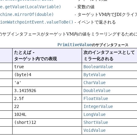
me.getValue(LocalVariable)
- 変数の値
achine.mirrorOf(double)
- ターゲットVM内でJDIクラ
tionWatchpointEvent.valueToBe()
- イベントで返される
ueのサブインタフェースがターゲットVM内の値をミラーリングするため
PrimitiveValue
のサブインタフェース
たとえば -
次のインタフェースとして
ターゲット内での表現
ミラー化される
true
BooleanValue
(byte)4
ByteValue
'a'
CharValue
3.1415926
DoubleValue
2.5f
FloatValue
22
IntegerValue
1024L
LongValue
(short)12
ShortValue
VoidValue