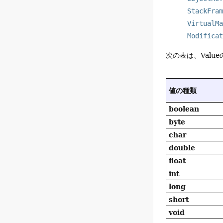
StackFra
VirtualM
Modifica
次の表は、Val
値の種類
boolean
byte
char
double
float
int
long
short
void