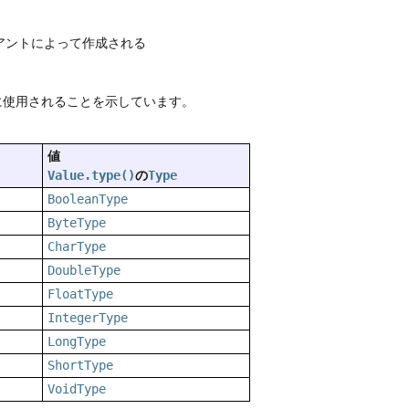
イアントによって作成される
に使用されることを示しています。
値
の
Value.type()
Type
BooleanType
ByteType
CharType
DoubleType
FloatType
IntegerType
LongType
ShortType
VoidType