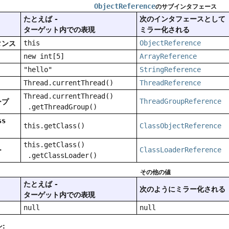
ObjectReference
のサブインタフェース
たとえば -
次のインタフェースとして
ターゲット内での表現
ミラー化される
タンス
this
ObjectReference
new int[5]
ArrayReference
"hello"
StringReference
Thread.currentThread()
ThreadReference
Thread.currentThread()
ープ
ThreadGroupReference
.getThreadGroup()
ss
this.getClass()
ClassObjectReference
this.getClass()
ー
ClassLoaderReference
.getClassLoader()
その他の値
たとえば -
次のようにミラー化される
ターゲット内での表現
null
null
: