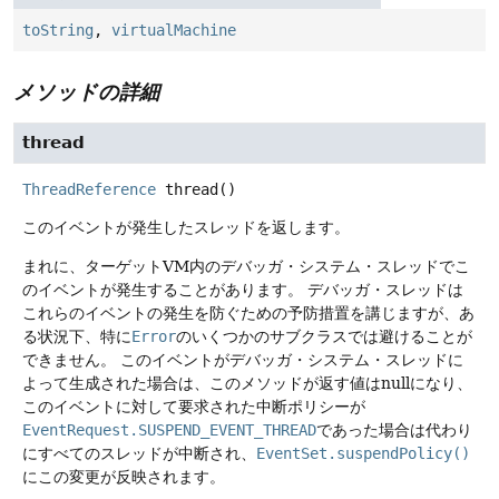
toString
,
virtualMachine
メソッドの詳細
thread
ThreadReference
thread
()
このイベントが発生したスレッドを返します。
まれに、ターゲットVM内のデバッガ・システム・スレッドでこ
のイベントが発生することがあります。
デバッガ・スレッドは
これらのイベントの発生を防ぐための予防措置を講じますが、あ
る状況下、特に
Error
のいくつかのサブクラスでは避けることが
できません。
このイベントがデバッガ・システム・スレッドに
よって生成された場合は、このメソッドが返す値はnullになり、
このイベントに対して要求された中断ポリシーが
EventRequest.SUSPEND_EVENT_THREAD
であった場合は代わり
にすべてのスレッドが中断され、
EventSet.suspendPolicy()
にこの変更が反映されます。