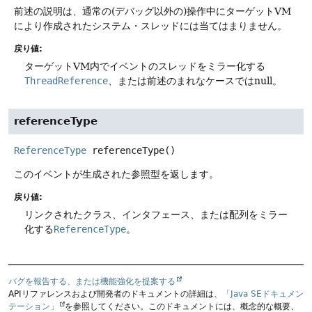
前述の説明は、通常の(デバッグ以外の)操作中にターゲットVM
により作成されたシステム・スレッドには当てはまりません。
戻り値:
ターゲットVM内でイベントのスレッドをミラー化する
ThreadReference
、または前述のまれなケースではnull。
referenceType
ReferenceType
referenceType
()
このイベントが生成された参照型を返します。
戻り値:
リンクされたクラス、インタフェース、または配列をミラー
化する
ReferenceType
。
バグを報告する、または機能強化を提案する
APIリファレンスおよび開発者のドキュメントの詳細は、
「Java SEドキュメン
テーション」
を参照してください。このドキュメントには、概念的な概要、