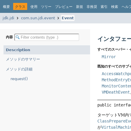
概要
クラス
使用
ツリー
プレビュー
新規
非推奨
索引
検索
ヘル
jdk.jdi
com.sun.jdi.event
Event
内容
インタフェー
すべてのスーパー・
Description
Mirror
メソッドのサマリー
既知のすべてのサブ
メソッドの詳細
AccessWatchp
request()
MethodEntryE
MonitorConte
VMDeathEvent
public interfa
ターゲットVM内
ClassPrepareEv
が
VirtualMachi