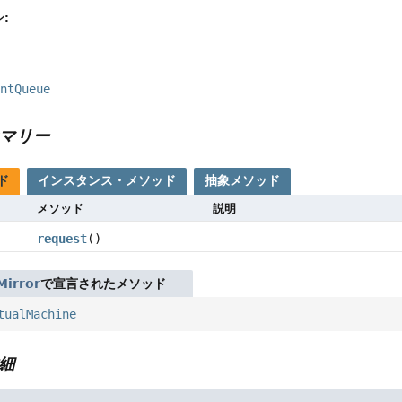
:
entQueue
マリー
ド
インスタンス・メソッド
抽象メソッド
メソッド
説明
request
()
Mirror
で宣言されたメソッド
tualMachine
細