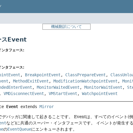
プ
機械翻訳について
スEvent
インタフェース:
インタフェース:
ointEvent
,
BreakpointEvent
,
ClassPrepareEvent
,
ClassUnlo
vent
,
MethodExitEvent
,
ModificationWatchpointEvent
,
Moni
ndedEnterEvent
,
MonitorWaitedEvent
,
MonitorWaitEvent
,
St
,
VMDisconnectEvent
,
VMStartEvent
,
WatchpointEvent
ce 
Event
 extends 
Mirror
でデバッガに関連して起きることです。
Eventは、すべてのイベント(
ent
など)に共通のスーパー・インタフェースです。
イベントが発生す
ne
の
EventQueue
にエンキューされます。