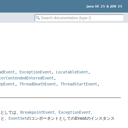
Java SE 25 & JDK 25
adEvent
,
ExceptionEvent
,
LocatableEvent
,
torContendedEnteredEvent
,
epEvent
,
ThreadDeathEvent
,
ThreadStartEvent
,
例としては、
BreakpointEvent
、
ExceptionEvent
、
ると、
EventSet
のコンポーネントとしてのEventのインスタンス