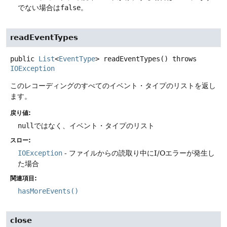
でない場合は
false
。
readEventTypes
public
List
<
EventType
>
readEventTypes
() throws
IOException
このレコーディングのすべてのイベント・タイプのリストを返し
ます。
戻り値:
null
ではなく、イベント・タイプのリスト
スロー:
IOException
- ファイルからの読取り中にI/Oエラーが発生し
た場合
関連項目:
hasMoreEvents()
close