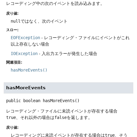
レコーディング中の次のイベントを読み込みます。
戻り値:
null
ではなく、次のイベント
スロー:
EOFException
- レコーディング・ファイルにイベントがこれ
以上存在しない場合
IOException
- 入出力エラーが発生した場合
関連項目:
hasMoreEvents()
hasMoreEvents
public
boolean
hasMoreEvents
()
レコーディング・ファイルに未読イベントが存在する場合
true
、それ以外の場合は
false
を返します。
戻り値:
レコーディングに未読イベントが存在する場合は
true
、そう