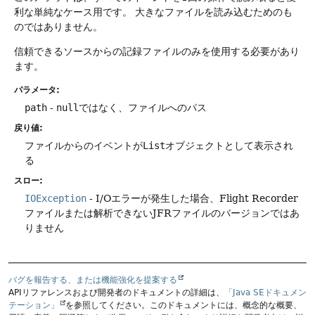
利な単純なケース用です。
大きなファイルを読み込むためのも
のではありません。
信頼できるソースからの記録ファイルのみを使用する必要があり
ます。
パラメータ:
path
-
null
ではなく、ファイルへのパス
戻り値:
ファイルからのイベントが
List
オブジェクトとして表示され
る
スロー:
IOException
- I/Oエラーが発生した場合、Flight Recorder
ファイルまたは解析できないJFRファイルのバージョンではあ
りません
バグを報告する、または機能強化を提案する
APIリファレンスおよび開発者のドキュメントの詳細は、
「Java SEドキュメン
テーション」
を参照してください。このドキュメントには、概念的な概要、