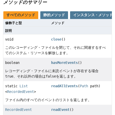
メソッドのサマリー
すべてのメソッド
静的メソッド
インスタンス・メソッド
修飾子と型
メソッド
説明
void
close
()
このレコーディング・ファイルを閉じて、それに関連するすべ
てのシステム・リソースを解放します。
boolean
hasMoreEvents
()
レコーディング・ファイルに未読イベントが存在する場合
true
、それ以外の場合は
false
を返します。
static
List
readAllEvents
(
Path
path)
<
RecordedEvent
>
ファイル内のすべてのイベントのリストを返します。
RecordedEvent
readEvent
()