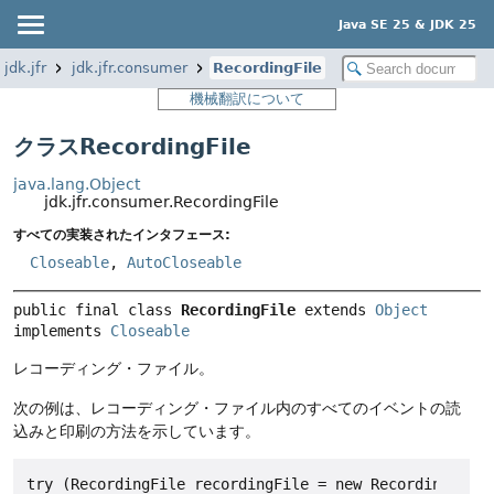
Java SE 25 & JDK 25
jdk.jfr
jdk.jfr.consumer
RecordingFile
機械翻訳について
クラスRecordingFile
java.lang.Object
jdk.jfr.consumer.RecordingFile
すべての実装されたインタフェース:
Closeable
,
AutoCloseable
public final class 
RecordingFile
extends 
Object
implements 
Closeable
レコーディング・ファイル。
次の例は、レコーディング・ファイル内のすべてのイベントの読
込みと印刷の方法を示しています。
try (RecordingFile recordingFile = new RecordingFile(