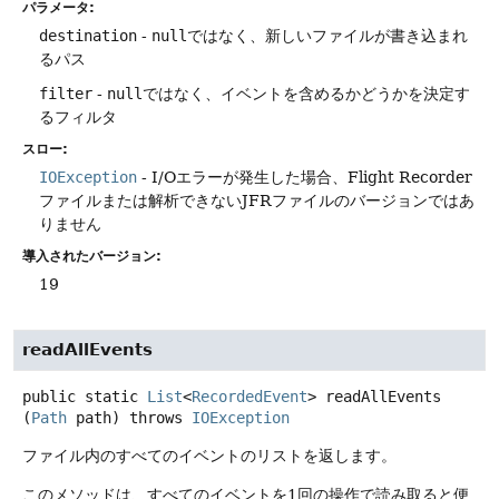
パラメータ:
destination
-
null
ではなく、新しいファイルが書き込まれ
るパス
filter
-
null
ではなく、イベントを含めるかどうかを決定す
るフィルタ
スロー:
IOException
- I/Oエラーが発生した場合、Flight Recorder
ファイルまたは解析できないJFRファイルのバージョンではあ
りません
導入されたバージョン:
19
readAllEvents
public static
List
<
RecordedEvent
>
readAllEvents
(
Path
 path)
throws
IOException
ファイル内のすべてのイベントのリストを返します。
このメソッドは、すべてのイベントを1回の操作で読み取ると便