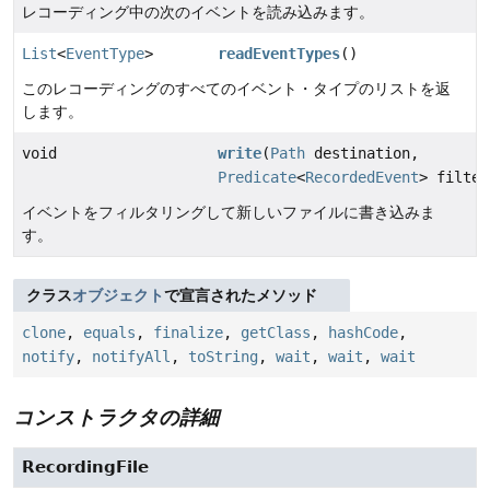
レコーディング中の次のイベントを読み込みます。
List
<
EventType
>
readEventTypes
()
このレコーディングのすべてのイベント・タイプのリストを返
します。
void
write
(
Path
destination,
Predicate
<
RecordedEvent
> filter
イベントをフィルタリングして新しいファイルに書き込みま
す。
クラス
オブジェクト
で宣言されたメソッド
clone
,
equals
,
finalize
,
getClass
,
hashCode
,
notify
,
notifyAll
,
toString
,
wait
,
wait
,
wait
コンストラクタの詳細
RecordingFile