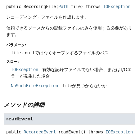
public
RecordingFile
(
Path
 file)
throws
IOException
レコーディング・ファイルを作成します。
信頼できるソースからの記録ファイルのみを使用する必要があり
ます。
パラメータ:
file
-
null
ではなくオープンするファイルのパス
スロー:
IOException
- 有効な記録ファイルでない場合、またはI/Oエ
ラーが発生した場合
NoSuchFileException
-
file
が見つからないか
メソッドの詳細
readEvent
public
RecordedEvent
readEvent
() throws
IOException