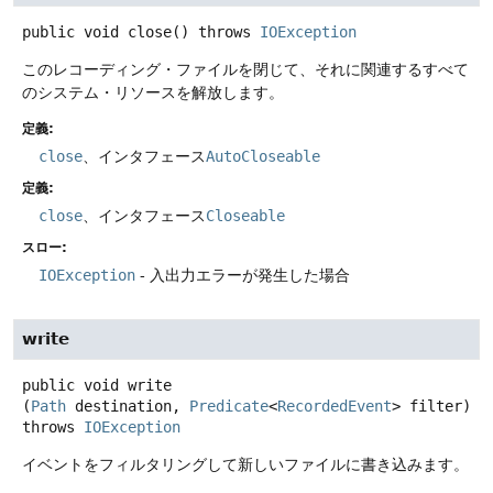
public
void
close
() throws
IOException
このレコーディング・ファイルを閉じて、それに関連するすべて
のシステム・リソースを解放します。
定義:
close
、インタフェース
AutoCloseable
定義:
close
、インタフェース
Closeable
スロー:
IOException
- 入出力エラーが発生した場合
write
public
void
write
(
Path
 destination, 
Predicate
<
RecordedEvent
> filter)
throws
IOException
イベントをフィルタリングして新しいファイルに書き込みます。