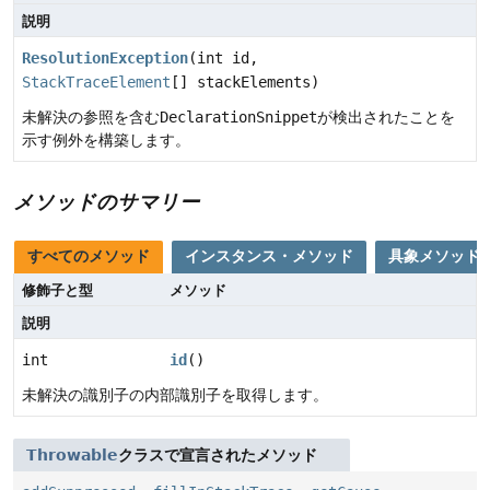
説明
ResolutionException
(int id,
StackTraceElement
[] stackElements)
未解決の参照を含む
DeclarationSnippet
が検出されたことを
示す例外を構築します。
メソッドのサマリー
すべてのメソッド
インスタンス・メソッド
具象メソッド
修飾子と型
メソッド
説明
int
id
()
未解決の識別子の内部識別子を取得します。
Throwable
クラスで宣言されたメソッド