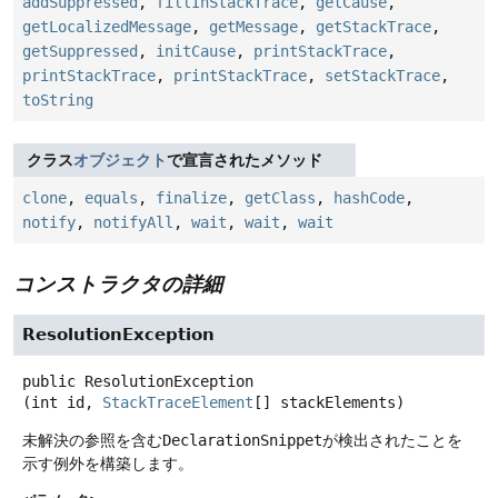
addSuppressed
,
fillInStackTrace
,
getCause
,
getLocalizedMessage
,
getMessage
,
getStackTrace
,
getSuppressed
,
initCause
,
printStackTrace
,
printStackTrace
,
printStackTrace
,
setStackTrace
,
toString
クラス
オブジェクト
で宣言されたメソッド
clone
,
equals
,
finalize
,
getClass
,
hashCode
,
notify
,
notifyAll
,
wait
,
wait
,
wait
コンストラクタの詳細
ResolutionException
public
ResolutionException
(int id, 
StackTraceElement
[] stackElements)
未解決の参照を含む
DeclarationSnippet
が検出されたことを
示す例外を構築します。