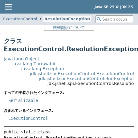
Java SE 25 & JDK 25
ExecutionControl
ResolutionException
機械翻訳について
クラス
ExecutionControl.ResolutionExceptio
java.lang.Object
java.lang.Throwable
java.lang.Exception
jdk.jshell.spi.ExecutionControl.ExecutionControlE
jdk.jshell.spi.ExecutionControl.RunException
jdk.jshell.spi.ExecutionControl.Resolutio
すべての実装されたインタフェース:
Serializable
含まれているインタフェース:
ExecutionControl
public static class 
ExecutionControl.ResolutionException
extends 