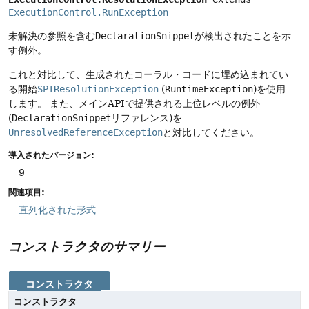
ExecutionControl.RunException
未解決の参照を含む
DeclarationSnippet
が検出されたことを示
す例外。
これと対比して、生成されたコーラル・コードに埋め込まれてい
る開始
SPIResolutionException
(
RuntimeException
)を使用
します。
また、メインAPIで提供される上位レベルの例外
(
DeclarationSnippet
リファレンス)を
UnresolvedReferenceException
と対比してください。
導入されたバージョン:
9
関連項目:
直列化された形式
コンストラクタのサマリー
コンストラクタ
コンストラクタ