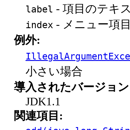
- 項目のテキ
label
- メニュー項
index
例外:
IllegalArgumentExc
小さい場合
導入されたバージョン
JDK1.1
関連項目: