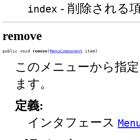
- 削除される
index
remove
public void 
remove
(
MenuComponent
 item)
このメニューから指定
ます。
定義:
インタフェース
Men