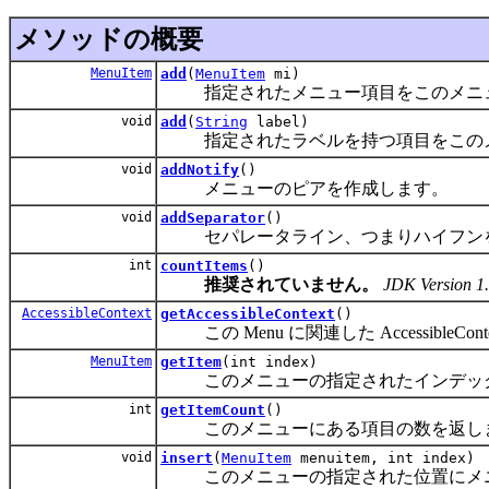
メソッドの概要
MenuItem
add
(
MenuItem
mi)
指定されたメニュー項目をこのメニュ
void
add
(
String
label)
指定されたラベルを持つ項目をこのメ
void
addNotify
()
メニューのピアを作成します。
void
addSeparator
()
セパレータライン、つまりハイフンを
int
countItems
()
推奨されていません。
JDK Version
AccessibleContext
getAccessibleContext
()
この Menu に関連した AccessibleCon
MenuItem
getItem
(int index)
このメニューの指定されたインデック
int
getItemCount
()
このメニューにある項目の数を返し
void
insert
(
MenuItem
menuitem, int index)
このメニューの指定された位置にメニ