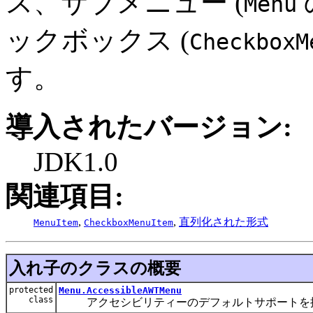
ス、サブメニュー (
Menu
ックボックス (
CheckboxM
す。
導入されたバージョン:
JDK1.0
関連項目:
,
,
直列化された形式
MenuItem
CheckboxMenuItem
入れ子のクラスの概要
protected
Menu.AccessibleAWTMenu
class
アクセシビリティーのデフォルトサポートを提供す