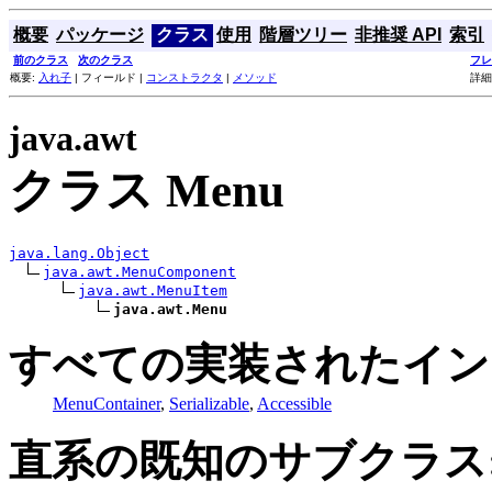
概要
パッケージ
クラス
使用
階層ツリー
非推奨 API
索引
前のクラス
次のクラス
フレ
概要:
入れ子
| フィールド |
コンストラクタ
|
メソッド
詳細
java.awt
クラス Menu
java.lang.Object
java.awt.MenuComponent
java.awt.MenuItem
java.awt.Menu
すべての実装されたイン
MenuContainer
,
Serializable
,
Accessible
直系の既知のサブクラス