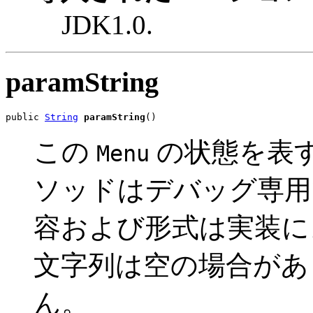
JDK1.0.
paramString
public 
String
paramString
()
この
の状態を表
Menu
ソッドはデバッグ専用
容および形式は実装に
文字列は空の場合があ
ん。