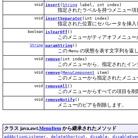
void
insert
(
String
label, int index)
指定されたラベルを持つメニュー項目
void
insertSeparator
(int index)
指定された位置にセパレータを挿入
boolean
isTearOff
()
このメニューがティアオフメニューか
String
paramString
()
この
の状態を表す文字列を返
Menu
void
remove
(int index)
このメニューから、指定されたインデ
void
remove
(
MenuComponent
item)
このメニューから指定されたメニュー
void
removeAll
()
このメニューからすべての項目を削
void
removeNotify
()
メニューのピアを削除します。
クラス java.awt.
MenuItem
から継承されたメソッド
addActionListener
,
deleteShortcut
,
disable
,
disableEve