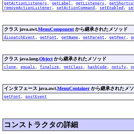
getActionListeners
,
getLabel
,
getListeners
,
getShortcu
removeActionListener
,
setActionCommand
,
setEnabled
,
se
クラス java.awt.
MenuComponent
から継承されたメソッド
dispatchEvent
,
getFont
,
getName
,
getParent
,
getPeer
,
g
クラス java.lang.
Object
から継承されたメソッド
clone
,
equals
,
finalize
,
getClass
,
hashCode
,
notify
,
n
インタフェース java.awt.
MenuContainer
から継承されたメソ
getFont
,
postEvent
コンストラクタの詳細