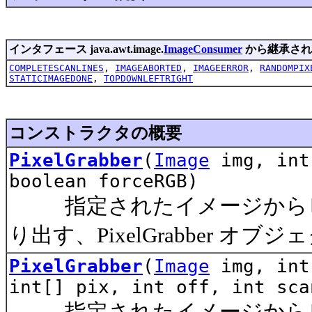
インタフェース java.awt.image.
ImageConsumer
から継承され
COMPLETESCANLINES
,
IMAGEABORTED
,
IMAGEERROR
,
RANDOMPIX
STATICIMAGEDONE
,
TOPDOWNLEFTRIGHT
コンストラクタの概要
PixelGrabber
(
Image
img, int
boolean forceRGB)
指定されたイメージからピクセルの
り出す、PixelGrabber オ
PixelGrabber
(
Image
img, int
int[] pix, int off, int sca
指定されたイメージからピクセルの