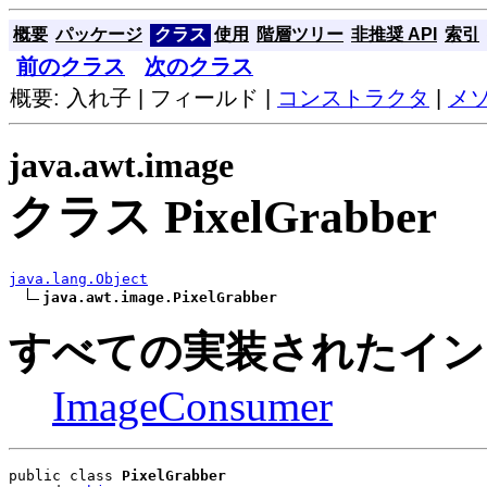
概要
パッケージ
クラス
使用
階層ツリー
非推奨 API
索引
前のクラス
次のクラス
概要: 入れ子 | フィールド |
コンストラクタ
|
メ
java.awt.image
クラス PixelGrabber
java.lang.Object
java.awt.image.PixelGrabber
すべての実装されたイン
ImageConsumer
public class 
PixelGrabber