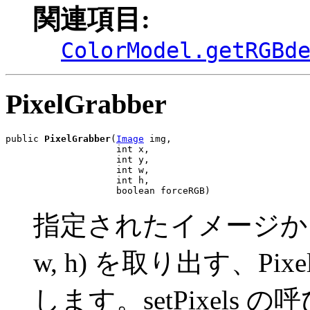
関連項目:
ColorModel.getRGBd
PixelGrabber
public 
PixelGrabber
(
Image
 img,

                    int x,

                    int y,

                    int w,

                    int h,

                    boolean forceRGB)
指定されたイメージからピ
w, h) を取り出す、Pix
します。setPixels