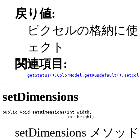
戻り値:
ピクセルの格納に使用さ
ェクト
関連項目:
,
,
getStatus()
ColorModel.getRGBdefault()
setCol
setDimensions
public void 
setDimensions
(int width,

                          int height)
setDimensions