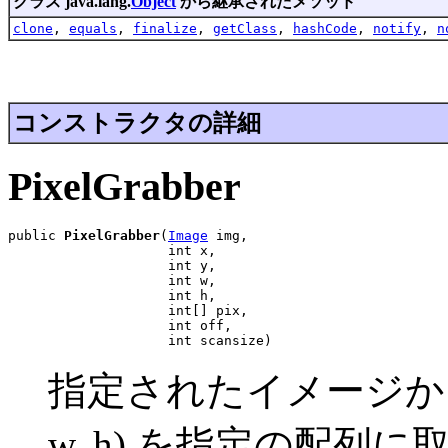
クラス java.lang.
Object
から継承されたメソッド
clone
,
equals
,
finalize
,
getClass
,
hashCode
,
notify
,
n
コンストラクタの詳細
PixelGrabber
public 
PixelGrabber
(
Image
 img,

                    int x,

                    int y,

                    int w,

                    int h,

                    int[] pix,

                    int off,

                    int scansize)
指定されたイメージからピ
w, h) を指定の配列に取り