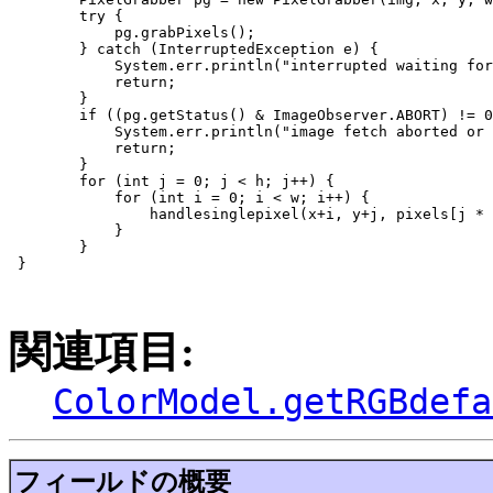
        try {

            pg.grabPixels();

        } catch (InterruptedException e) {

            System.err.println("interrupted waiting for
            return;

        }

        if ((pg.getStatus() & ImageObserver.ABORT) != 0
            System.err.println("image fetch aborted or 
            return;

        }

        for (int j = 0; j < h; j++) {

            for (int i = 0; i < w; i++) {

                handlesinglepixel(x+i, y+j, pixels[j * 
            }

        }

 }

関連項目:
ColorModel.getRGBdefa
フィールドの概要