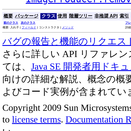
概要
パッケージ
クラス
使用
階層ツリー
非推奨 API
索引
前のクラス
次のクラス
フレ
概要: 入れ子 |
フィールド
| コンストラクタ |
メソッド
詳細
バグの報告と機能のリクエス
さらに詳しい API リファ
ては、
Java SE 開発者用ドキ
向けの詳細な解説、概念の概
よびコード実例が含まれてい
Copyright 2009 Sun Microsystems, 
to
license terms
.
Documentation Re