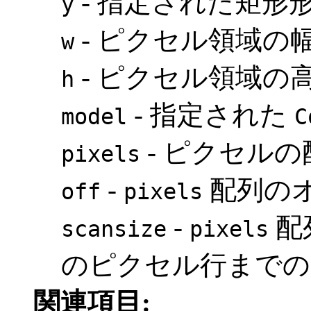
- 指定された矩形形
y
- ピクセル領域の
w
- ピクセル領域の
h
- 指定された
model
C
- ピクセルの
pixels
-
配列の
off
pixels
-
配
scansize
pixels
のピクセル行までの
関連項目: