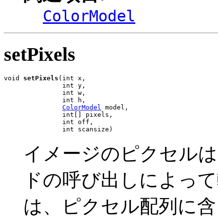
ColorModel
setPixels
void 
setPixels
(int x,

               int y,

               int w,

               int h,

ColorModel
 model,

               int[] pixels,

               int off,

               int scansize)
イメージのピクセルは、1 
ドの呼び出しによって
は、ピクセル配列に含