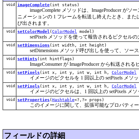
void
imageComplete
(int status)
imageComplete メソッドは、ImageProdu
ニメーションの 1 フレームを転送し終えたとき、ま
び出されます。
void
setColorModel
(
ColorModel
model)
setPixels メソッドを使って報告されるピクセルの大
void
setDimensions
(int width, int height)
setDimensions メソッド呼び出しを使って、
void
setHints
(int hintflags)
ImageConsumer が ImageProducer 
void
setPixels
(int x, int y, int w, int h,
ColorModel
イメージのピクセルを 1 回以上の setPixels 
void
setPixels
(int x, int y, int w, int h,
ColorModel
イメージのピクセルは、1 回以上の setPixels
void
setProperties
(
Hashtable
<?,?> props)
このイメージに関して、拡張可能なプロパティー
フィールドの詳細