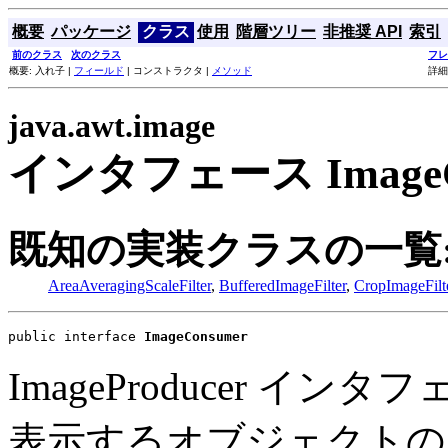
概要
パッケージ
クラス
使用
階層ツリー
非推奨 API
索引
前のクラス
次のクラス
フレ
概要: 入れ子 |
フィールド
| コンストラクタ |
メソッド
詳細
java.awt.image
インタフェース ImageC
既知の実装クラスの一覧
AreaAveragingScaleFilter
,
BufferedImageFilter
,
CropImageFilt
public interface 
ImageConsumer
ImageProducer 
表示するオブジェクトの