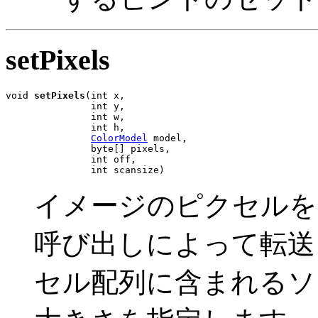
setPixels
void 
setPixels
(int x,

               int y,

               int w,

               int h,

ColorModel
 model,

               byte[] pixels,

               int off,

               int scansize)
イメージのピクセルを 1 
呼び出しによって転送
セル配列に含まれるソ