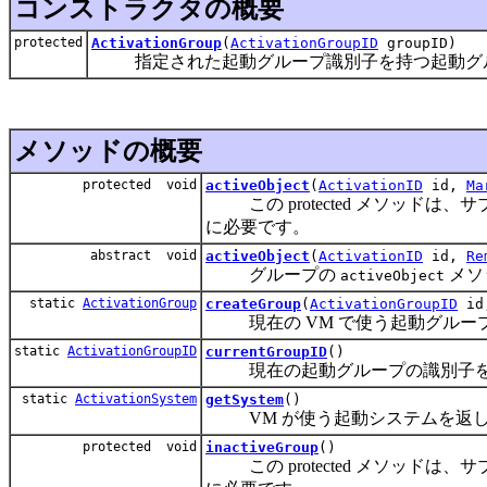
コンストラクタの概要
protected
ActivationGroup
(
ActivationGroupID
groupID)
指定された起動グループ識別子を持つ起動グル
メソッドの概要
protected void
activeObject
(
ActivationID
id,
Ma
この protected メソッドは
に必要です。
abstract void
activeObject
(
ActivationID
id,
Re
グループの
メソ
activeObject
static
ActivationGroup
createGroup
(
ActivationGroupID
id
現在の VM で使う起動グルー
static
ActivationGroupID
currentGroupID
()
現在の起動グループの識別子を
static
ActivationSystem
getSystem
()
VM が使う起動システムを返し
protected void
inactiveGroup
()
この protected メソッドは