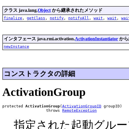
クラス java.lang.
Object
から継承されたメソッド
finalize
,
getClass
,
notify
,
notifyAll
,
wait
,
wait
,
wai
インタフェース java.rmi.activation.
ActivationInstantiator
から
newInstance
コンストラクタの詳細
ActivationGroup
protected 
ActivationGroup
(
ActivationGroupID
 groupID)

                   throws 
RemoteException
指定された起動グルー