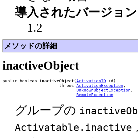
導入されたバージョン
1.2
メソッドの詳細
inactiveObject
public boolean 
inactiveObject
(
ActivationID
 id)

                       throws 
ActivationException
,

UnknownObjectException
,

RemoteException
グループの
inactiveOb
Activatable.inactive