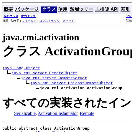
概要
パッケージ
クラス
使用
階層ツリー
非推奨 API
索引
前のクラス
次のクラス
フレ
概要: 入れ子 |
フィールド
|
コンストラクタ
|
メソッド
詳細
java.rmi.activation
クラス ActivationGrou
java.lang.Object
java.rmi.server.RemoteObject
java.rmi.server.RemoteServer
java.rmi.server.UnicastRemoteObject
java.rmi.activation.ActivationGroup
すべての実装されたイン
Serializable
,
ActivationInstantiator
,
Remote
public abstract class 
ActivationGroup