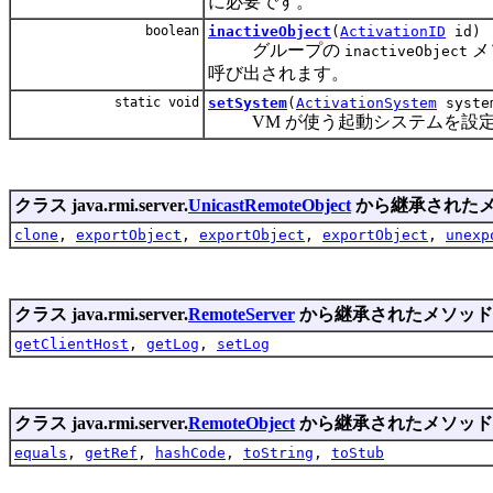
に必要です。
boolean
inactiveObject
(
ActivationID
id)
グループの
メ
inactiveObject
呼び出されます。
static void
setSystem
(
ActivationSystem
syste
VM が使う起動システムを設定
クラス java.rmi.server.
UnicastRemoteObject
から継承された
clone
,
exportObject
,
exportObject
,
exportObject
,
unexp
クラス java.rmi.server.
RemoteServer
から継承されたメソッド
getClientHost
,
getLog
,
setLog
クラス java.rmi.server.
RemoteObject
から継承されたメソッド
equals
,
getRef
,
hashCode
,
toString
,
toStub