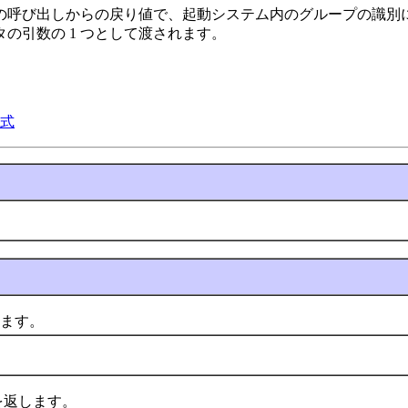
の呼び出しからの戻り値で、起動システム内のグループの識別に
の引数の 1 つとして渡されます。
式
ます。
。
返します。