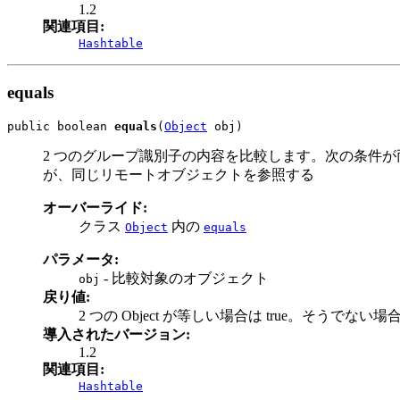
1.2
関連項目:
Hashtable
equals
public boolean 
equals
(
Object
 obj)
2 つのグループ識別子の内容を比較します。次の条件が両方
が、同じリモートオブジェクトを参照する
オーバーライド:
クラス
内の
Object
equals
パラメータ:
- 比較対象のオブジェクト
obj
戻り値:
2 つの Object が等しい場合は true。そうでない場合は 
導入されたバージョン:
1.2
関連項目:
Hashtable