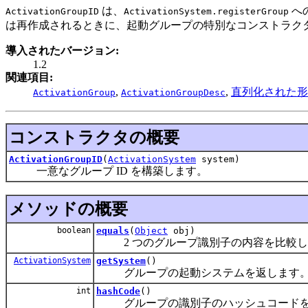
は、
へ
ActivationGroupID
ActivationSystem.registerGroup
は再作成されるときに、起動グループの特別なコンストラクタ
導入されたバージョン:
1.2
関連項目:
,
,
直列化された形
ActivationGroup
ActivationGroupDesc
コンストラクタの概要
ActivationGroupID
(
ActivationSystem
system)
一意なグループ ID を構築します。
メソッドの概要
boolean
equals
(
Object
obj)
2 つのグループ識別子の内容を比較し
ActivationSystem
getSystem
()
グループの起動システムを返します
int
hashCode
()
グループの識別子のハッシュコードを