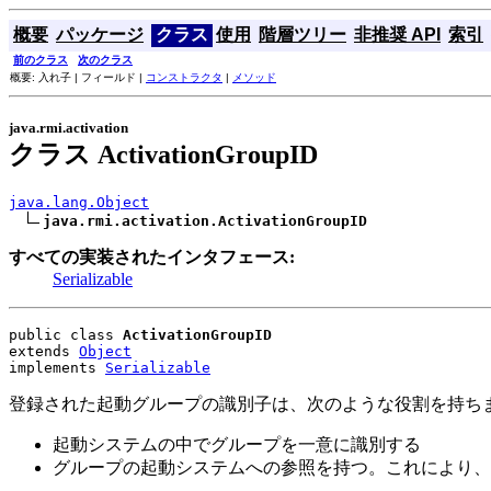
概要
パッケージ
クラス
使用
階層ツリー
非推奨 API
索引
前のクラス
次のクラス
概要: 入れ子 | フィールド |
コンストラクタ
|
メソッド
java.rmi.activation
クラス ActivationGroupID
java.lang.Object
java.rmi.activation.ActivationGroupID
すべての実装されたインタフェース:
Serializable
public class 
ActivationGroupID
extends 
Object
implements 
Serializable
登録された起動グループの識別子は、次のような役割を持ち
起動システムの中でグループを一意に識別する
グループの起動システムへの参照を持つ。これにより、