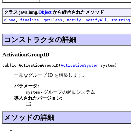
クラス java.lang.
Object
から継承されたメソッド
clone
,
finalize
,
getClass
,
notify
,
notifyAll
,
toString
コンストラクタの詳細
ActivationGroupID
public 
ActivationGroupID
(
ActivationSystem
 system)
一意なグループ ID を構築します。
パラメータ:
- グループの起動システム
system
導入されたバージョン:
1.2
メソッドの詳細