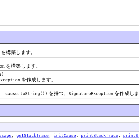
on を構築します。
ion を構築します。
e)
を作成します。
Exception
を持つ、
を作成しま
l :cause.toString())
SignatureException
ssage
,
getStackTrace
,
initCause
,
printStackTrace
,
printS