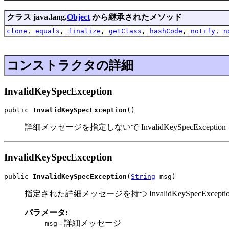
クラス java.lang.
Object
から継承されたメソッド
clone
,
equals
,
finalize
,
getClass
,
hashCode
,
notify
,
n
コンストラクタの詳細
InvalidKeySpecException
public 
InvalidKeySpecException
()
詳細メッセージを指定しないで InvalidKeySpecExce
InvalidKeySpecException
public 
InvalidKeySpecException
(
String
 msg)
指定された詳細メッセージを持つ InvalidKeySpecExc
パラメータ:
- 詳細メッセージ
msg