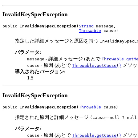
InvalidKeySpecException
public 
InvalidKeySpecException
(
String
 message,

Throwable
 cause)
指定した詳細メッセージと原因を持つ
InvalidKeySpecE
パラメータ:
- 詳細メッセージ (あとで
message
Throwable.getM
- 原因 (あとで
メソッ
cause
Throwable.getCause()
導入されたバージョン:
1.5
InvalidKeySpecException
public 
InvalidKeySpecException
(
Throwable
 cause)
指定された原因と詳細メッセージ
(cause==null ? null
パラメータ:
- 原因 (あとで
メソッ
cause
Throwable.getCause()