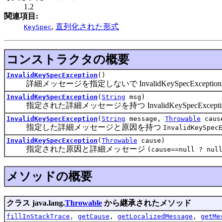
1.2
関連項目:
,
直列化された形式
KeySpec
コンストラクタの概要
InvalidKeySpecException
()
詳細メッセージを指定しないで InvalidKeySpecExcepti
InvalidKeySpecException
(
String
msg)
指定された詳細メッセージを持つ InvalidKeySpecExcept
InvalidKeySpecException
(
String
message,
Throwable
caus
指定した詳細メッセージと原因を持つ
InvalidKeySpec
InvalidKeySpecException
(
Throwable
cause)
指定された原因と詳細メッセージ
(cause==null ? nul
メソッドの概要
クラス java.lang.
Throwable
から継承されたメソッド
fillInStackTrace
,
getCause
,
getLocalizedMessage
,
getMe