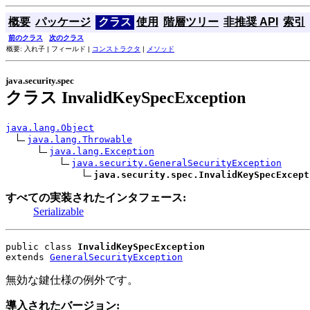
概要
パッケージ
クラス
使用
階層ツリー
非推奨 API
索引
前のクラス
次のクラス
概要: 入れ子 | フィールド |
コンストラクタ
|
メソッド
java.security.spec
クラス InvalidKeySpecException
java.lang.Object
java.lang.Throwable
java.lang.Exception
java.security.GeneralSecurityException
java.security.spec.InvalidKeySpecExcept
すべての実装されたインタフェース:
Serializable
public class 
InvalidKeySpecException
extends 
GeneralSecurityException
無効な鍵仕様の例外です。
導入されたバージョン: