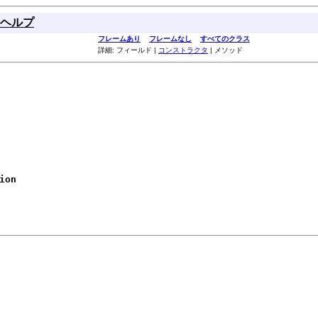
ヘルプ
フレームあり
フレームなし
すべてのクラス
詳細: フィールド |
コンストラクタ
| メソッド
ion