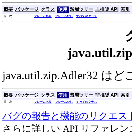
概要
パッケージ
クラス
使用
階層ツリー
非推奨 API
索引
前 次
フレームあり
フレームなし
すべてのクラス
java.util.
java.util.zip.Adl
概要
パッケージ
クラス
使用
階層ツリー
非推奨 API
索引
前 次
フレームあり
フレームなし
すべてのクラス
バグの報告と機能のリクエス
さらに詳しい API リファ