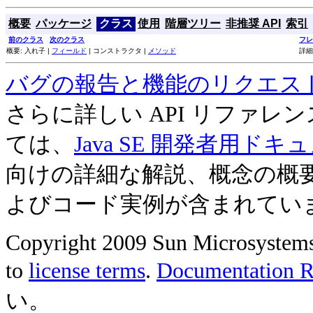
概要
パッケージ
クラス
使用
階層ツリー
非推奨 API
索引
前のクラス
次のクラス
フレ
概要: 入れ子 |
フィールド
| コンストラクタ |
メソッド
詳細
バグの報告と機能のリクエス
さらに詳しい API リファ
ては、
Java SE 開発者用ドキ
向けの詳細な解説、概念の概
よびコード実例が含まれてい
Copyright 2009 Sun Microsystems, 
to
license terms
.
Documentation Re
い。