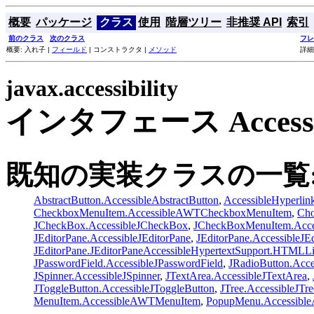
概要
パッケージ
クラス
使用
階層ツリー
非推奨 API
索引
前のクラス
次のクラス
フレ
概要: 入れ子 |
フィールド
| コンストラクタ |
メソッド
詳細
javax.accessibility
インタフェース Accessib
既知の実装クラスの一覧
AbstractButton.AccessibleAbstractButton
,
AccessibleHyperlin
CheckboxMenuItem.AccessibleAWTCheckboxMenuItem
,
Cho
JCheckBox.AccessibleJCheckBox
,
JCheckBoxMenuItem.Acce
JEditorPane.AccessibleJEditorPane
,
JEditorPane.AccessibleJ
JEditorPane.JEditorPaneAccessibleHypertextSupport.HTMLL
JPasswordField.AccessibleJPasswordField
,
JRadioButton.Acce
JSpinner.AccessibleJSpinner
,
JTextArea.AccessibleJTextArea
,
JToggleButton.AccessibleJToggleButton
,
JTree.AccessibleJTr
MenuItem.AccessibleAWTMenuItem
,
PopupMenu.Accessib