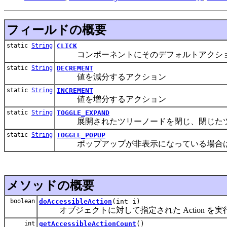
フィールドの概要
static
String
CLICK
コンポーネントにそのデフォルトアクショ
static
String
DECREMENT
値を減分するアクション
static
String
INCREMENT
値を増分するアクション
static
String
TOGGLE_EXPAND
展開されたツリーノードを閉じ、閉じたツ
static
String
TOGGLE_POPUP
ポップアップが非表示になっている場合は
メソッドの概要
boolean
doAccessibleAction
(int i)
オブジェクトに対して指定された Action を実
int
getAccessibleActionCount
()